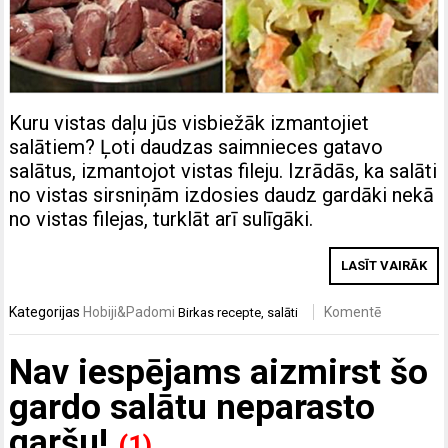
Kuru vistas daļu jūs visbiežāk izmantojiet
salātiem? Ļoti daudzas saimnieces gatavo
salātus, izmantojot vistas fileju. Izrādās, ka salāti
no vistas sirsniņām izdosies daudz gardāki nekā
no vistas filejas, turklāt arī sulīgāki.
LASĪT VAIRĀK
Kategorijas
Hobiji&Padomi
Komentē
Birkas
recepte
,
salāti
Nav iespējams aizmirst šo
gardo salātu neparasto
garšu!
(1)