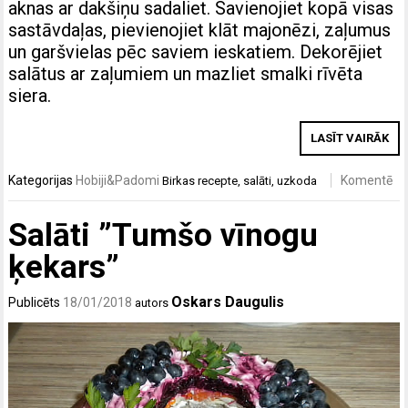
aknas ar dakšiņu sadaliet. Savienojiet kopā visas
sastāvdaļas, pievienojiet klāt majonēzi, zaļumus
un garšvielas pēc saviem ieskatiem. Dekorējiet
salātus ar zaļumiem un mazliet smalki rīvēta
siera.
LASĪT VAIRĀK
Kategorijas
Hobiji&Padomi
Komentē
Birkas
recepte
,
salāti
,
uzkoda
Salāti ”Tumšo vīnogu
ķekars”
Oskars Daugulis
Publicēts
18/01/2018
autors