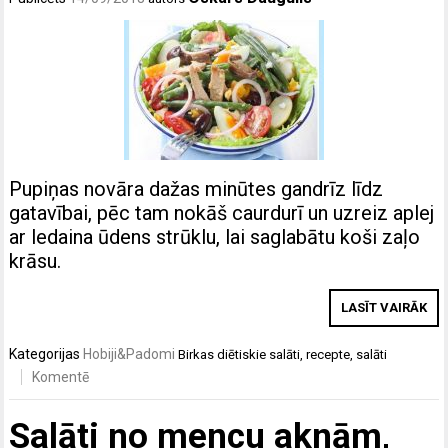
Pupiņas novāra dažas minūtes gandrīz līdz
gatavībai, pēc tam nokāš caurdurī un uzreiz aplej
ar ledaina ūdens strūklu, lai saglabātu koši zaļo
krāsu.
LASĪT VAIRĀK
Kategorijas
Hobiji&Padomi
Birkas
diētiskie salāti
,
recepte
,
salāti
Komentē
Salāti no mencu aknām,