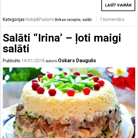
LASĪT VAIRĀK
Kategorijas
Hobiji&Padomi
1 komentārs
Birkas
recepte
,
salāti
Salāti “Irina’ – ļoti maigi
salāti
Oskars Daugulis
Publicēts
14/01/2018
autors