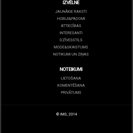
IZVĒLNE
JAUNĀKIE RAKSTI
HOBIJI&PADOMI
ATTIECĪBAS
INTERESANTI
DZĪVESSTILS
MODE&SKAISTUMS
NOTIKUMI UN ZIŅAS
NOTEIKUMI
LIETOŠANA
KOMENTĒŠANA
PRIVĀTUMS
© IMS, 2014
|
Profitmag by