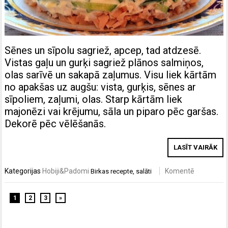
Sēnes un sīpolu sagriež, apcep, tad atdzesē.
Vistas gaļu un gurķi sagriež plānos salmiņos,
olas sarīvē un sakapā zaļumus. Visu liek kārtām
no apakšas uz augšu: vista, gurķis, sēnes ar
sīpoliem, zaļumi, olas. Starp kārtām liek
majonēzi vai krējumu, sāla un piparo pēc garšas.
Dekorē pēc vēlēšanās.
LASĪT VAIRĀK
Kategorijas
Hobiji&Padomi
Komentē
Birkas
recepte
,
salāti
1
2
3
»