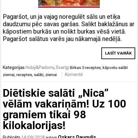
Pagaršot, un ja vajag noregulēt sāls un etiķa
daudzumu pēc savas garšas. Salikt baklažānus ar
kāpostiem burkās un nolikt burkas vēsā vietā.
Pagaršot salātus varēs jau nākamajā nedēļā.
LASĪT VAIRĀK
Kategorijas
Hobiji&Padomi
,
Svarīgi
Birkas
5 receptes
,
kāpostu salāti
Komentē
ziemai
,
receptes
,
salāti
,
ziemai
Diētiskie salāti „Nica”
vēlām vakariņām! Uz 100
gramiem tikai 98
kilokalorijas!
Oskars Daugulis
Publicēts
14/09/2018
autors