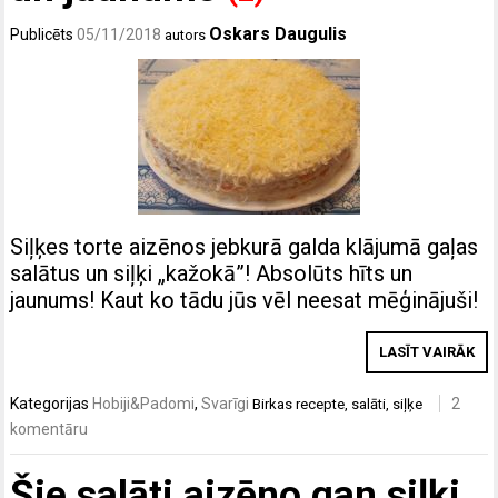
Oskars Daugulis
Publicēts
05/11/2018
autors
Siļķes torte aizēnos jebkurā galda klājumā gaļas
salātus un siļķi „kažokā”! Absolūts hīts un
jaunums! Kaut ko tādu jūs vēl neesat mēģinājuši!
LASĪT VAIRĀK
Kategorijas
Hobiji&Padomi
,
Svarīgi
2
Birkas
recepte
,
salāti
,
siļķe
komentāru
Šie salāti aizēno gan siļķi