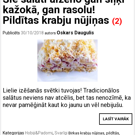
kažokā, gan rasolu!
Pildītas krabju nūjiņas
(2)
Oskars Daugulis
Publicēts
30/10/2018
autors
Lielie izēšanās svētki tuvojas! Tradicionālos
salātus neviens nav atcēlis, bet tas nenozīmē, ka
nevar pamēģināt kaut ko jaunu un vēl nebijušu.
LASĪT VAIRĀK
Kategorijas
Hobiji&Padomi
,
Svarīgi
Birkas
krabju nūjiņas
,
pildītās
,