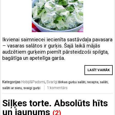
Ikvienai saimniecei iecienīta sastāvdaļa pavasara
– vasaras salātos ir gurķis. Šajā laikā mājās
audzētiem gurķeim piemīt pārsteidzoši spilgta,
bagātīga un apetelīga garša.
LASĪT VAIRĀK
Kategorijas
Hobiji&Padomi
,
Svarīgi
Birkas
gurķu salāti
,
recepte
,
salāti
,
1 komentārs
salāti ar sieru
,
svaigi gurķi
Siļķes torte. Absolūts hīts
un jaunums
(2)