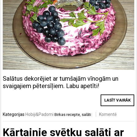
Salātus dekorējiet ar tumšajām vīnogām un
svaigajiem pētersīļiem. Labu apetīti!
LASĪT VAIRĀK
Kategorijas
Hobiji&Padomi
Komentē
Birkas
recepte
,
salāti
Kārtainie svētku salāti ar