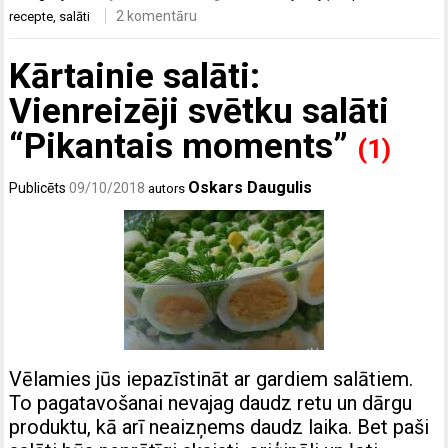
2 komentāru
recepte
,
salāti
Kārtainie salāti:
Vienreizēji svētku salāti
“Pikantais moments”
(1)
Oskars Daugulis
Publicēts
09/10/2018
autors
Vēlamies jūs iepazīstināt ar gardiem salātiem.
To pagatavošanai nevajag daudz retu un dārgu
produktu, kā arī neaizņems daudz laika. Bet paši