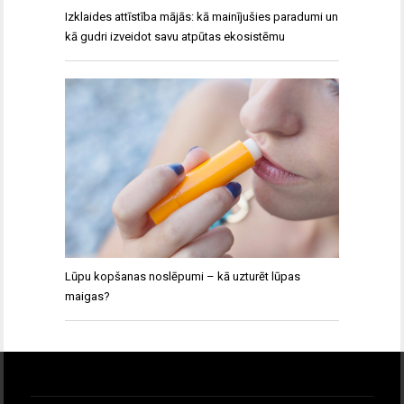
Izklaides attīstība mājās: kā mainījušies paradumi un
kā gudri izveidot savu atpūtas ekosistēmu
Lūpu kopšanas noslēpumi – kā uzturēt lūpas
maigas?