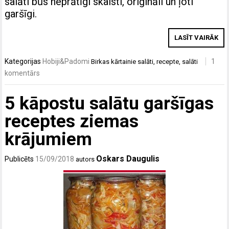
salāti būs neprātīgi skaisti, oriģināli un ļoti
garšīgi.
LASĪT VAIRĀK
Kategorijas
Hobiji&Padomi
1
Birkas
kārtainie salāti
,
recepte
,
salāti
komentārs
5 kāpostu salātu garšīgas
receptes ziemas
krājumiem
Oskars Daugulis
Publicēts
15/09/2018
autors