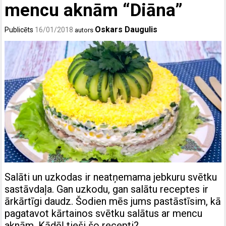
mencu aknām “Diāna”
Oskars Daugulis
Publicēts
16/01/2018
autors
Salāti un uzkodas ir neatņemama jebkuru svētku
sastāvdaļa. Gan uzkodu, gan salātu receptes ir
ārkārtīgi daudz. Šodien mēs jums pastāstīsim, kā
pagatavot kārtainos svētku salātus ar mencu
aknām. Kādēļ tieši šo recepti?