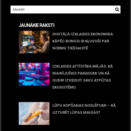
JAUNĀKIE RAKSTI
DIGITĀLĀ IZKLAIDES EKONOMIKA:
KĀPĒC BONUSI IR KĻUVUŠI PAR
NORMU TIEŠSAISTĒ
11 jūnijs, 2026
IZKLAIDES ATTĪSTĪBA MĀJĀS: KĀ
MAINĪJUŠIES PARADUMI UN KĀ
GUDRI IZVEIDOT SAVU ATPŪTAS
EKOSISTĒMU
05 maijs, 2026
LŪPU KOPŠANAS NOSLĒPUMI – KĀ
UZTURĒT LŪPAS MAIGAS?
09 marts, 2026