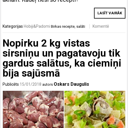
LASĪT VAIRĀK
Kategorijas
Hobiji&Padomi
Komentē
Birkas
recepte
,
salāti
Nopirku 2 kg vistas
sirsniņu un pagatavoju tik
gardus salātus, ka ciemiņi
bija sajūsmā
Oskars Daugulis
Publicēts
15/01/2018
autors