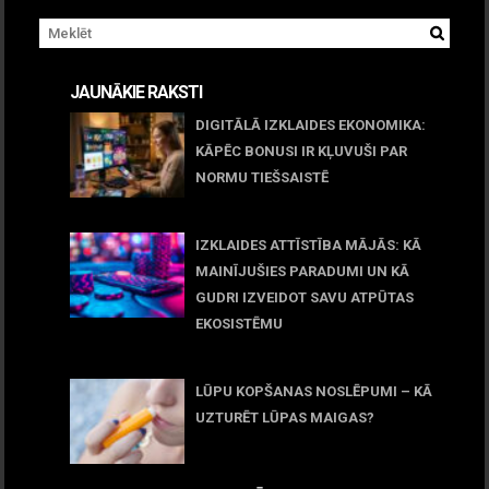
JAUNĀKIE RAKSTI
DIGITĀLĀ IZKLAIDES EKONOMIKA:
KĀPĒC BONUSI IR KĻUVUŠI PAR
NORMU TIEŠSAISTĒ
11 jūnijs, 2026
IZKLAIDES ATTĪSTĪBA MĀJĀS: KĀ
MAINĪJUŠIES PARADUMI UN KĀ
GUDRI IZVEIDOT SAVU ATPŪTAS
EKOSISTĒMU
05 maijs, 2026
LŪPU KOPŠANAS NOSLĒPUMI – KĀ
UZTURĒT LŪPAS MAIGAS?
09 marts, 2026