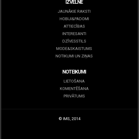
IZVĒLNE
JAUNĀKIE RAKSTI
HOBIJI&PADOMI
ATTIECĪBAS
INTERESANTI
DZĪVESSTILS
MODE&SKAISTUMS
NOTIKUMI UN ZIŅAS
NOTEIKUMI
LIETOŠANA
KOMENTĒŠANA
PRIVĀTUMS
© IMS, 2014
|
Profitmag by