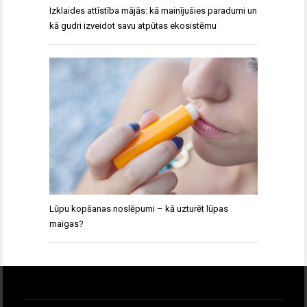
Izklaides attīstība mājās: kā mainījušies paradumi un
kā gudri izveidot savu atpūtas ekosistēmu
Lūpu kopšanas noslēpumi – kā uzturēt lūpas
maigas?