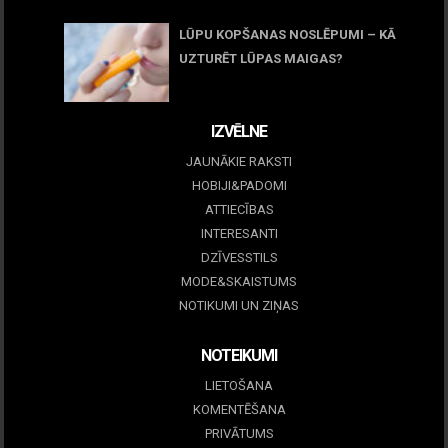
LŪPU KOPŠANAS NOSLĒPUMI – KĀ
UZTURĒT LŪPAS MAIGAS?
09 marts, 2026
IZVĒLNE
JAUNĀKIE RAKSTI
HOBIJI&PADOMI
ATTIECĪBAS
INTERESANTI
DZĪVESSTILS
MODE&SKAISTUMS
NOTIKUMI UN ZIŅAS
NOTEIKUMI
LIETOŠANA
KOMENTĒŠANA
PRIVĀTUMS