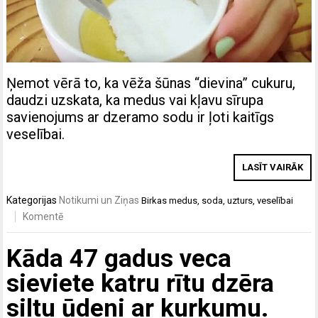
Ņemot vērā to, ka vēža šūnas “dievina” cukuru,
daudzi uzskata, ka medus vai kļavu sīrupa
savienojums ar dzeramo sodu ir ļoti kaitīgs
veselībai.
LASĪT VAIRĀK
Kategorijas
Notikumi un Ziņas
Birkas
medus
,
soda
,
uzturs
,
veselībai
Komentē
Kāda 47 gadus veca
sieviete katru rītu dzēra
siltu ūdeni ar kurkumu.