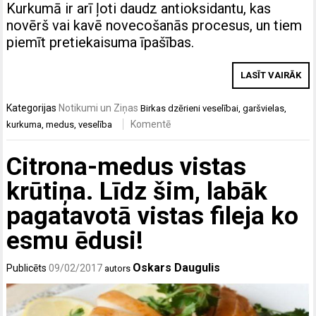
Kurkumā ir arī ļoti daudz antioksidantu, kas
novērš vai kavē novecošanās procesus, un tiem
piemīt pretiekaisuma īpašības.
LASĪT VAIRĀK
Kategorijas
Notikumi un Ziņas
Birkas
dzērieni veselībai
,
garšvielas
,
Komentē
kurkuma
,
medus
,
veselība
Citrona-medus vistas
krūtiņa. Līdz šim, labāk
pagatavotā vistas fileja ko
esmu ēdusi!
Oskars Daugulis
Publicēts
09/02/2017
autors