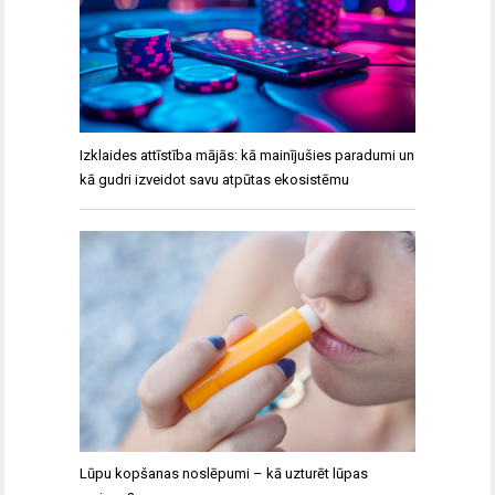
Izklaides attīstība mājās: kā mainījušies paradumi un
kā gudri izveidot savu atpūtas ekosistēmu
Lūpu kopšanas noslēpumi – kā uzturēt lūpas