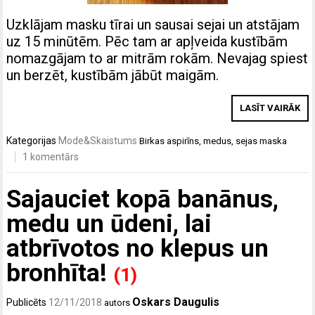
Uzklājam masku tīrai un sausai sejai un atstājam
uz 15 minūtēm. Pēc tam ar apļveida kustībām
nomazgājam to ar mitrām rokām. Nevajag spiest
un berzēt, kustībām jābūt maigām.
LASĪT VAIRĀK
Kategorijas
Mode&Skaistums
Birkas
aspirīns
,
medus
,
sejas maska
1 komentārs
Sajauciet kopā banānus,
medu un ūdeni, lai
atbrīvotos no klepus un
bronhīta!
(1)
Oskars Daugulis
Publicēts
12/11/2018
autors