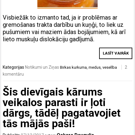
Visbiežāk to izmanto tad, ja ir problēmas ar
gremošanas trakta darbību un kuņģi, to liek uz
pušumiem vai maziem ādas bojājumiem, kā arī
lieto muskuļu dislokāciju gadījumā.
LASĪT VAIRĀK
Kategorijas
Notikumi un Ziņas
2
Birkas
kurkuma
,
medus
,
veselība
komentāru
Šis dievīgais kārums
veikalos parasti ir ļoti
dārgs, tādēļ pagatavojiet
tās mājās paši!