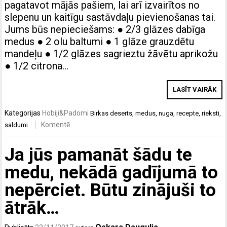
pagatavot mājās pašiem, lai arī izvairītos no
slepenu un kaitīgu sastāvdaļu pievienošanas tai.
Jums būs nepieciešams: ● 2/3 glāzes dabīga
medus ● 2 olu baltumi ● 1 glāze grauzdētu
mandeļu ● 1/2 glāzes sagrieztu žāvētu aprikožu
● 1/2 citrona…
LASĪT VAIRĀK
Kategorijas
Hobiji&Padomi
Birkas
deserts
,
medus
,
nuga
,
recepte
,
rieksti
,
Komentē
saldumi
Ja jūs pamanāt šādu te
medu, nekādā gadījumā to
nepērciet. Būtu zinājuši to
ātrāk…