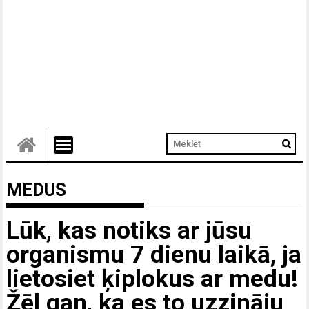
MEDUS
Lūk, kas notiks ar jūsu
organismu 7 dienu laikā, ja
lietosiet ķiplokus ar medu!
Žēl gan, ka es to uzzināju