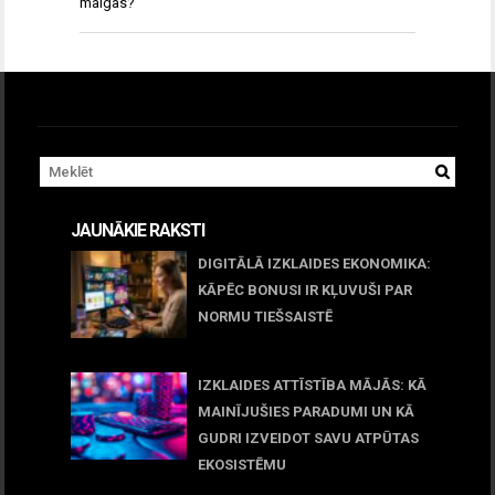
maigas?
JAUNĀKIE RAKSTI
DIGITĀLĀ IZKLAIDES EKONOMIKA:
KĀPĒC BONUSI IR KĻUVUŠI PAR
NORMU TIEŠSAISTĒ
11 jūnijs, 2026
IZKLAIDES ATTĪSTĪBA MĀJĀS: KĀ
MAINĪJUŠIES PARADUMI UN KĀ
GUDRI IZVEIDOT SAVU ATPŪTAS
EKOSISTĒMU
05 maijs, 2026