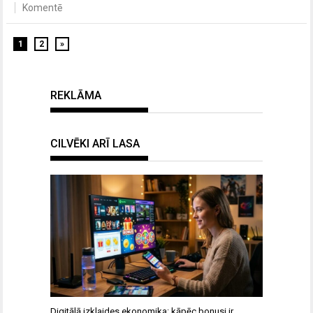
Komentē
1
2
»
REKLĀMA
CILVĒKI ARĪ LASA
Digitālā izklaides ekonomika: kāpēc bonusi ir