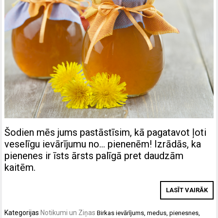
Šodien mēs jums pastāstīsim, kā pagatavot ļoti
veselīgu ievārījumu no… pienenēm! Izrādās, ka
pienenes ir īsts ārsts palīgā pret daudzām
kaitēm.
LASĪT VAIRĀK
Kategorijas
Notikumi un Ziņas
Birkas
ievārījums
,
medus
,
pienesnes
,