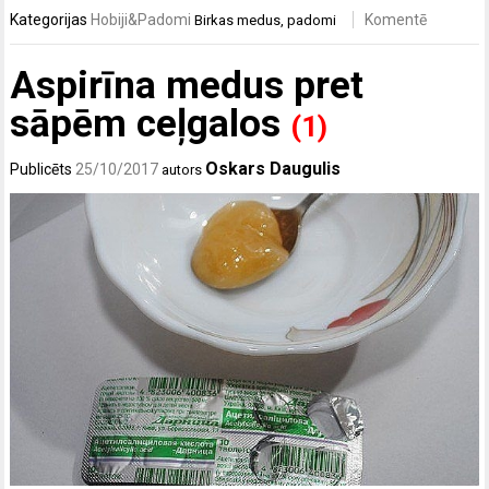
Kategorijas
Hobiji&Padomi
Komentē
Birkas
medus
,
padomi
Aspirīna medus pret
sāpēm ceļgalos
(1)
Oskars Daugulis
Publicēts
25/10/2017
autors