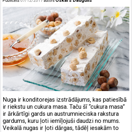
Oskars Daugulis
Publicēts
07/12/2017
autors
Nuga ir konditorejas izstrādājums, kas patiesībā
ir riekstu un cukura masa. Taču šī “cukura masa”
ir ārkārtīgi gards un austrumnieciska rakstura
gardums, kuru ļoti iemīļojuši daudzi no mums.
Veikalā nugas ir ļoti dārgas, tādēļ iesakām to