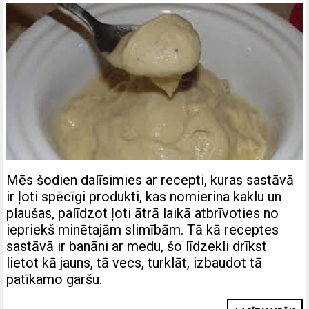
Mēs šodien dalīsimies ar recepti, kuras sastāvā
ir ļoti spēcīgi produkti, kas nomierina kaklu un
plaušas, palīdzot ļoti ātrā laikā atbrīvoties no
iepriekš minētajām slimībām. Tā kā receptes
sastāvā ir banāni ar medu, šo līdzekli drīkst
lietot kā jauns, tā vecs, turklāt, izbaudot tā
patīkamo garšu.