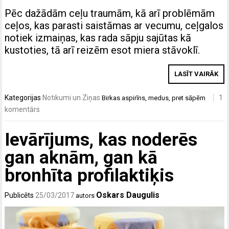
Pēc dažādām ceļu traumām, kā arī problēmām
ceļos, kas parasti saistāmas ar vecumu, ceļgalos
notiek izmaiņas, kas rada sāpju sajūtas kā
kustoties, tā arī reizēm esot miera stāvoklī.
LASĪT VAIRĀK
Kategorijas
Notikumi un Ziņas
1
Birkas
aspirīns
,
medus
,
pret sāpēm
komentārs
Ievārījums, kas noderēs
gan aknām, gan kā
bronhīta profilaktiķis
Oskars Daugulis
Publicēts
25/03/2017
autors