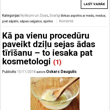
LASĪT VAIRĀK
Kategorijas
Notikumi un Ziņas
,
Svarīgi
Birkas
aspirīns ar medu
,
medus
,
Komentē
pret sāpēm
,
sāpes ceļgalos
,
spirīns
Kā pa vienu procedūru
paveikt dziļu sejas ādas
tīrīšanu – to iesaka pat
kosmetologi
(1)
Oskars Daugulis
Publicēts
15/11/2018
autors