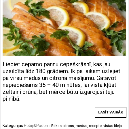
Lieciet cepamo pannu cepeškrāsnī, kas jau
uzsildīta līdz 180 grādiem. Ik pa laikam uzlejiet
pa virsu medus un citrona maisījumu. Gatavot
nepieciešams 35 – 40 minūtes, lai vista kļūst
zeltaini brūna, bet mērce būtu izgarojusi teju
pilnībā.
LASĪT VAIRĀK
Kategorijas
Hobiji&Padomi
Birkas
citrons
,
medus
,
recepte
,
vistas fileja