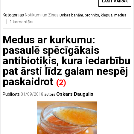
LASĪT VAIRĀK
Kategorijas
Notikumi un Ziņas
Birkas
banāni
,
bronhīts
,
klepus
,
medus
1 komentārs
Medus ar kurkumu:
pasaulē spēcīgākais
antibiotiķis, kura iedarbību
pat ārsti līdz galam nespēj
paskaidrot
(2)
Oskars Daugulis
Publicēts
01/09/2018
autors