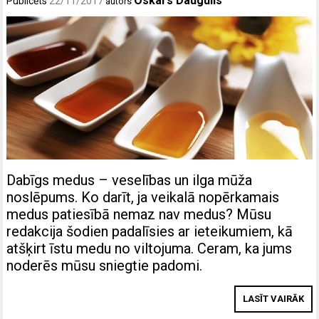
Oskars Daugulis
Publicēts
22/11/2017
autors
Dabīgs medus – veselības un ilga mūža
noslēpums. Ko darīt, ja veikalā nopērkamais
medus patiesībā nemaz nav medus? Mūsu
redakcija šodien padalīsies ar ieteikumiem, kā
atšķirt īstu medu no viltojuma. Ceram, ka jums
noderēs mūsu sniegtie padomi.
LASĪT VAIRĀK