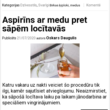
Kategorijas
Dzīvesstils
,
Svarīgi
Komentē
Birkas
ķiploki
,
medus
Aspirīns ar medu pret
sāpēm locītavās
Oskars Daugulis
Publicēts
21/07/2020
autors
Katru vakaru uz nakti veiciet šo procedūru tik
ilgi, kamēr sajutīsiet atvieglojumu. Neaizmirstiet,
ka sāpošā locītava laiku pa laikam jānodarbina ar
speciāliem vingrinājumiem.