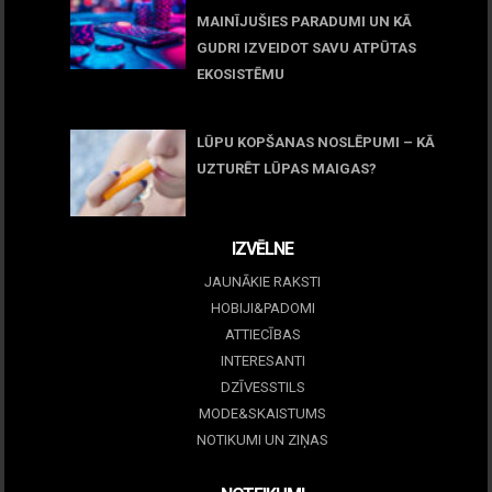
MAINĪJUŠIES PARADUMI UN KĀ
GUDRI IZVEIDOT SAVU ATPŪTAS
EKOSISTĒMU
05 maijs, 2026
LŪPU KOPŠANAS NOSLĒPUMI – KĀ
UZTURĒT LŪPAS MAIGAS?
09 marts, 2026
IZVĒLNE
JAUNĀKIE RAKSTI
HOBIJI&PADOMI
ATTIECĪBAS
INTERESANTI
DZĪVESSTILS
MODE&SKAISTUMS
NOTIKUMI UN ZIŅAS