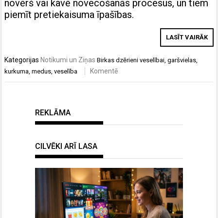
novērš vai kavē novecošanās procesus, un tiem
piemīt pretiekaisuma īpašības.
LASĪT VAIRĀK
Kategorijas
Notikumi un Ziņas
Birkas
dzērieni veselībai
,
garšvielas
,
Komentē
kurkuma
,
medus
,
veselība
REKLĀMA
CILVĒKI ARĪ LASA