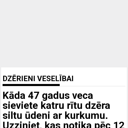
DZĒRIENI VESELĪBAI
Kāda 47 gadus veca
sieviete katru rītu dzēra
siltu ūdeni ar kurkumu.
Uzziniet, kas notika pēc 12