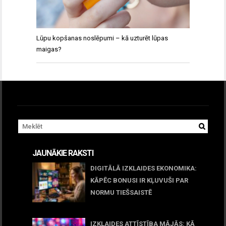
Lūpu kopšanas noslēpumi – kā uzturēt lūpas
maigas?
JAUNĀKIE RAKSTI
DIGITĀLĀ IZKLAIDES EKONOMIKA:
KĀPĒC BONUSI IR KĻUVUŠI PAR
NORMU TIEŠSAISTĒ
11 jūnijs, 2026
IZKLAIDES ATTĪSTĪBA MĀJĀS: KĀ