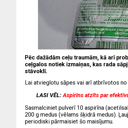
Pēc dažādām ceļu traumām, kā arī prob
ceļgalos notiek izmaiņas, kas rada sāpj
stāvoklī.
Lai atvieglotu sāpes vai arī atbrīvotos no
LASI VĒL:
Aspirīns atzīts par efektīv
Sasmalciniet pulverī 10 aspirīna (acetilsa
200 g medus (vēlams šķidrā medus). Ļauji
periodiski pārmaisiet šo maisījumu.