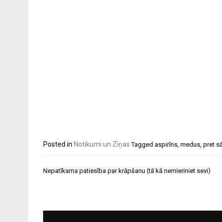
Posted in
Notikumi un Ziņas
Tagged
aspirīns
,
medus
,
pret 
Ziņu
Nepatīkama patiesība par krāpšanu (tā kā nemieriniet sevi)
izvēlne