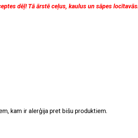
eceptes dēļ! Tā ārstē ceļus, kaulus un sāpes locītavās
m, kam ir alerģija pret bišu produktiem.