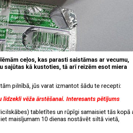
lēmām ceļos, kas parasti saistāmas ar vecumu,
u sajūtas kā kustoties, tā arī reizēm esot miera
 tām pilnībā, jūs varat izmantot šādu te recepti:
u līdzekli vēža ārstēšanai. Interesants pētījums
licilskābes) tabletītes un rūpīgi samaisiet tās kopā 
et maisījumam 10 dienas nostāvēt siltā vietā,