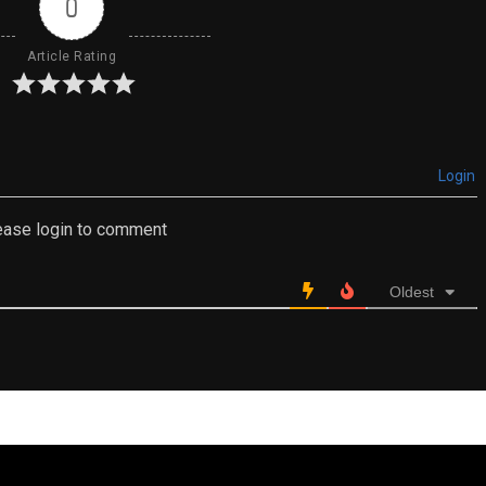
0
Article Rating
Login
ease login to comment
Oldest