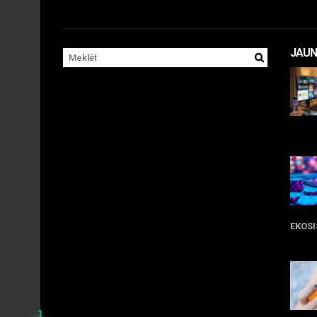
JAUN
11 
EKOS
05 
1