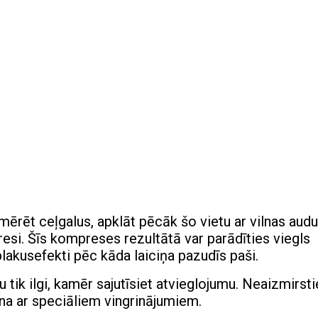
ērēt ceļgalus, apklāt pēcāk šo vietu ar vilnas aud
presi. Šīs kompreses rezultātā var parādīties viegls
lakusefekti pēc kāda laiciņa pazudīs paši.
 tik ilgi, kamēr sajutīsiet atvieglojumu. Neaizmirsti
ina ar speciāliem vingrinājumiem.