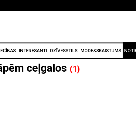
IECĪBAS
INTERESANTI
DZĪVESSTILS
MODE&SKAISTUMS
NOTI
sāpēm ceļgalos
(1)