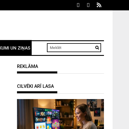
KUMI UN ZIŅAS
REKLĀMA
CILVĒKI ARĪ LASA