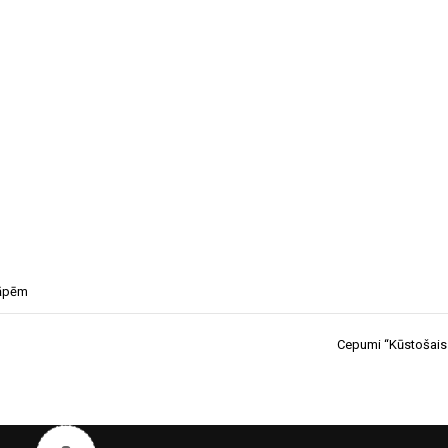
sāpēm
Cepumi “Kūstošais 