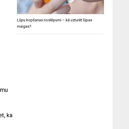
Lūpu kopšanas noslēpumi – kā uzturēt lūpas
maigas?
umu
et, ka