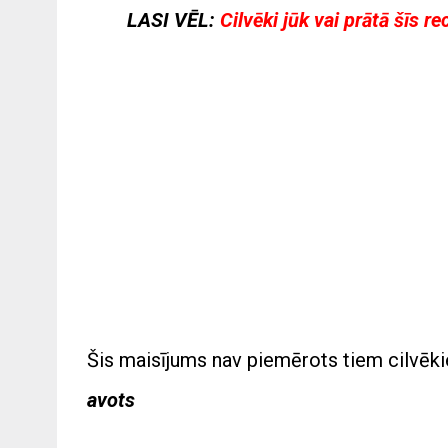
LASI VĒL:
Cilvēki jūk vai prātā šīs r
Šis maisījums nav piemērots tiem cilvēkie
avots