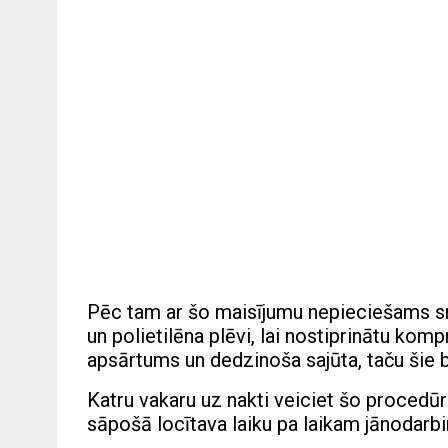
Pēc tam ar šo maisījumu nepieciešams sm
un polietilēna plēvi, lai nostiprinātu kom
apsārtums un dedzinoša sajūta, taču šie b
Katru vakaru uz nakti veiciet šo procedūru
sāpošā locītava laiku pa laikam jānodarb