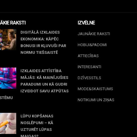
ĀKIE RAKSTI
IZVĒLNE
DIGITĀLĀ IZKLAIDES
JAUNĀKIE RAKSTI
EKONOMIKA: KĀPĒC
HOBIJI&PADOMI
BONUSI IR KĻUVUŠI PAR
NORMU TIEŠSAISTĒ
ATTIECĪBAS
jūnijs, 2026
INTERESANTI
IZKLAIDES ATTĪSTĪBA
MĀJĀS: KĀ MAINĪJUŠIES
DZĪVESSTILS
PARADUMI UN KĀ GUDRI
MODE&SKAISTUMS
IZVEIDOT SAVU ATPŪTAS
ISTĒMU
NOTIKUMI UN ZIŅAS
maijs, 2026
LŪPU KOPŠANAS
NOSLĒPUMI – KĀ
UZTURĒT LŪPAS
MAIGAS?