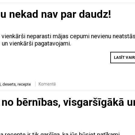
u nekad nav par daudz!
i, vienkārši neparasti mājas cepumi nevienu neatstā
i un vienkārši pagatavojami.
LASĪT VAI
Komentē
i
,
deserts
,
recepte
 no bērnības, visgaršīgākā u
 recepte ir tik garšīga, ka jūs būsiet patīkami