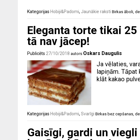
Kategorijas
Hobiji&Padomi
,
Jaunākie raksti
Birkas
āboli
,
de
Eleganta torte tikai 25
tā nav jācep!
Oskars Daugulis
Publicēts
27/10/2018
autors
Ja vēlaties, var
lapiņām. Tāpat 
klāt kakao pulv
Kategorijas
Hobiji&Padomi
,
Svarīgi
Birkas
bez cepšanas
,
de
Gaisīgi, gardi un viegl