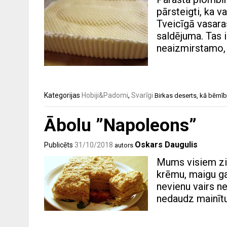
pārsteigti, ka v
Tveicīgā vasaras
saldējuma. Tas 
neaizmirstamo,
Kategorijas
Hobiji&Padomi
,
Svarīgi
Birkas
deserts
,
kā bērnī
Ābolu ”Napoleons”
Oskars Daugulis
Publicēts
31/10/2018
autors
Mums visiem zin
krēmu, maigu ga
nevienu vairs n
nedaudz mainītu 