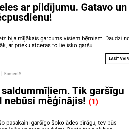
les ar pildījumu. Gatavo un
pēcpusdienu!
eiz bija mīļākais gardums visiem bērniem. Daudzi n
, ar prieku atceras to lielisko garšu.
LASĪT VAI
Komentē
s saldummīļiem. Tik garšīgu
l nebūsi mēģinājis!
(1)
šo pasakaini garšīgo šokolādes pīrāgu, tev būs