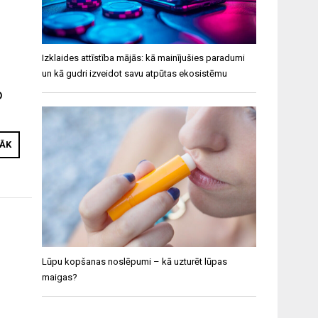
Izklaides attīstība mājās: kā mainījušies paradumi
un kā gudri izveidot savu atpūtas ekosistēmu
o
RĀK
Lūpu kopšanas noslēpumi – kā uzturēt lūpas
maigas?