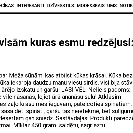
ECĪBAS
INTERESANTI
DZĪVESSTILS
MODE&SKAISTUMS
NOTIK
visām kuras esmu redzējusi
ar Meža sūnām, kas atbilst kūkas krāsai. Kūka bez
ūka iekaroja daudzu manu viesu sirdis, visi bija stā
 ārējo izskatu un garšu! LASI VĒL: Neliels padoms:
vilcināšanās, lejiet ārā ananāsu sulu! Atklāsim
es zaļo krāsu mēs ieguvām, pateicoties spinātiem.
 sasaldēti spināti, garšu tas neietekmē, bet sulīgum
 desertam gan sniedz. Sastāvdaļas: Produkti paredz
mai. Mīklai: 450 grami saldētu, sagrieztu…