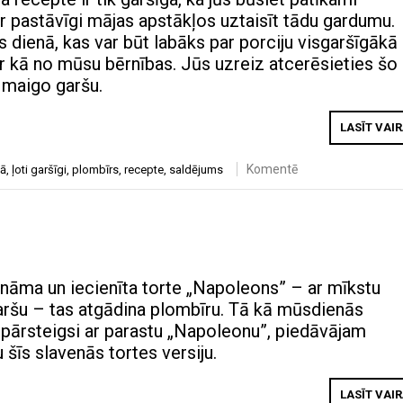
ar pastāvīgi mājas apstākļos uztaisīt tādu gardumu.
 dienā, kas var būt labāks par porciju visgaršīgākā
ir kā no mūsu bērnības. Jūs uzreiz atcerēsieties šo
 maigo garšu.
LASĪT VAI
Komentē
bā
,
ļoti garšīgi
,
plombīrs
,
recepte
,
saldējums
āma un iecienīta torte „Napoleons” – ar mīkstu
ršu – tas atgādina plombīru. Tā kā mūsdienās
epārsteigsi ar parastu „Napoleonu”, piedāvājam
šīs slavenās tortes versiju.
LASĪT VAI