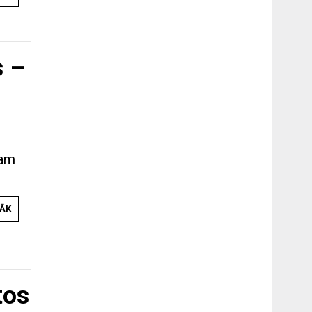
s –
tam
RĀK
tos