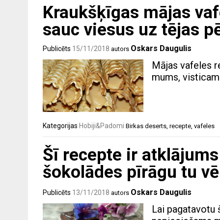
Kraukšķīgas mājas vafe
sauc viesus uz tējas 
Oskars Daugulis
Publicēts
15/11/2018
autors
Mājas vafeles r
mums, visticamāk
Kategorijas
Hobiji&Padomi
Birkas
deserts
,
recepte
,
vafeles
Šī recepte ir atklājum
šokolādes pīrāgu tu vē
Oskars Daugulis
Publicēts
13/11/2018
autors
Lai pagatavotu 