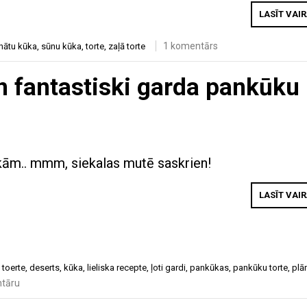
LASĪT VAI
1 komentārs
nātu kūka
,
sūnu kūka
,
torte
,
zaļā torte
n fantastiski garda pankūku
kām.. mmm, siekalas mutē saskrien!
LASĪT VAI
 toerte
,
deserts
,
kūka
,
lieliska recepte
,
ļoti gardi
,
pankūkas
,
pankūku torte
,
plā
tāru