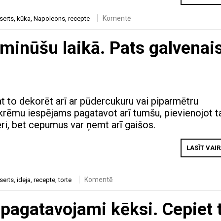
Komentē
serts
,
kūka
,
Napoleons
,
recepte
 minūšu laikā. Pats galvenai
at to dekorēt arī ar pūdercukuru vai piparmētru
krēmu iespējams pagatavot arī tumšu, pievienojot 
eri, bet cepumus var ņemt arī gaišos.
LASĪT VAI
Komentē
serts
,
ideja
,
recepte
,
torte
i pagatavojami kēksi. Cepiet 