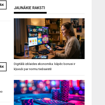
RĀK
JAUNĀKIE RAKSTI
Digitālā izklaides ekonomika: kāpēc bonusi ir
RĀK
kļuvuši par normu tiešsaistē
no