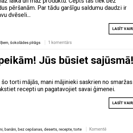
z laika un maz produktu. Cepts tas tiek bez
us pēršanām. Par tādu garšīgu saldumu daudzi ir
avu dvēseli…
LASĪT VAI
1 komentārs
īļiem
,
šokolādes pīrāgs
apeikām! Jūs būsiet sajūsmā
 šo torti mājās, mani mājinieki saskrien no smaržas
akstiet recepti un pagatavojiet savai ģimenei.
LASĪT VAI
Komentē
mi
,
banāni
,
bez cepšanas
,
deserts
,
recepte
,
torte