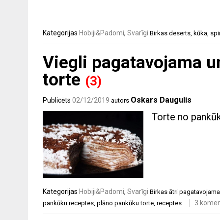
Kategorijas
Hobiji&Padomi
,
Svarīgi
Birkas
deserts
,
kūka
,
spi
Viegli pagatavojama u
torte
(3)
Oskars Daugulis
Publicēts
02/12/2019
autors
Torte no pankū
Kategorijas
Hobiji&Padomi
,
Svarīgi
Birkas
ātri pagatavojama
3 komen
pankūku receptes
,
plāno pankūku torte
,
receptes