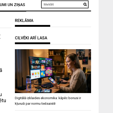
UMI UN ZIŅAS
REKLĀMA
:
CILVĒKI ARĪ LASA
vā
u
Digitālā izklaides ekonomika: kāpēc bonusi ir
ētu
kļuvuši par normu tiešsaistē