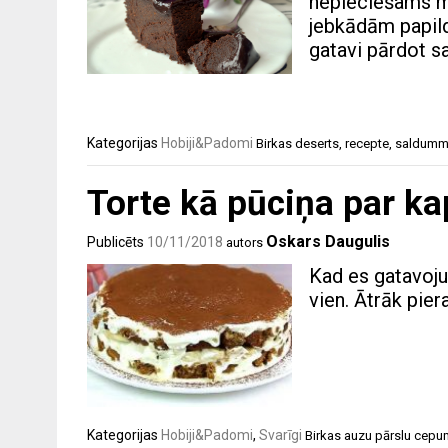
nepieciešams ma
jebkādām papild
gatavi pārdot s
Kategorijas
Hobiji&Padomi
Birkas
deserts
,
recepte
,
saldumm
Torte kā pūciņa par k
Oskars Daugulis
Publicēts
10/11/2018
autors
Kad es gatavoju
vien. Ātrāk pier
Kategorijas
Hobiji&Padomi
,
Svarīgi
Birkas
auzu pārslu cepu