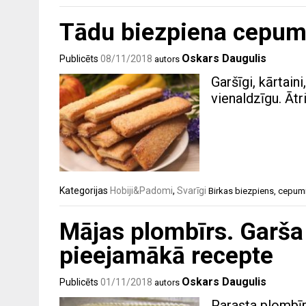
Tādu biezpiena cepum
Oskars Daugulis
Publicēts
08/11/2018
autors
Garšīgi, kārtain
vienaldzīgu. Ātr
Kategorijas
Hobiji&Padomi
,
Svarīgi
Birkas
biezpiens
,
cepum
Mājas plombīrs. Garša
pieejamākā recepte
Oskars Daugulis
Publicēts
01/11/2018
autors
Parasta plombīra