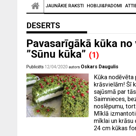
JAUNĀKIE RAKSTI
HOBIJI&PADOMI
ATTI
DESERTS
Pavasarīgākā kūka no 
”Sūnu kūka”
(1)
Oskars Daugulis
Publicēts
12/04/2020
autors
Kūka nodēvēta p
krāsvielām! Šī k
sajūsmā par tās
Saimnieces, bez 
noslēpumu, tort
Mīklā izmantoti
mīklai un krāsu
24 cm kūkas for