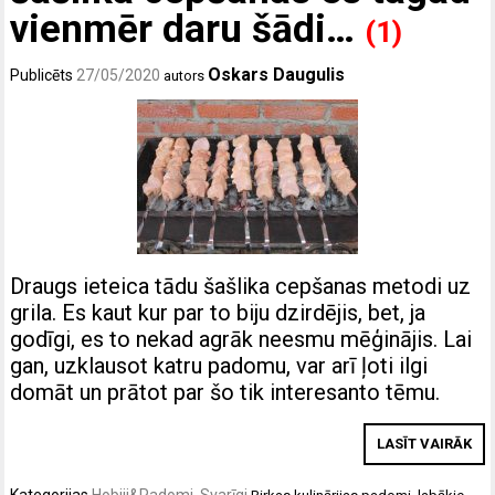
vienmēr daru šādi…
(1)
Oskars Daugulis
Publicēts
27/05/2020
autors
Draugs ieteica tādu šašlika cepšanas metodi uz
grila. Es kaut kur par to biju dzirdējis, bet, ja
godīgi, es to nekad agrāk neesmu mēģinājis. Lai
gan, uzklausot katru padomu, var arī ļoti ilgi
domāt un prātot par šo tik interesanto tēmu.
LASĪT VAIRĀK