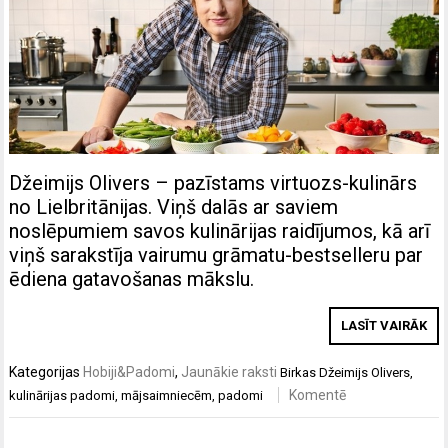
Džeimijs Olivers – pazīstams virtuozs-kulinārs
no Lielbritānijas. Viņš dalās ar saviem
noslēpumiem savos kulinārijas raidījumos, kā arī
viņš sarakstīja vairumu grāmatu-bestselleru par
ēdiena gatavošanas mākslu.
LASĪT VAIRĀK
Kategorijas
Hobiji&Padomi
,
Jaunākie raksti
Birkas
Džeimijs Olivers
,
Komentē
kulinārijas padomi
,
mājsaimniecēm
,
padomi