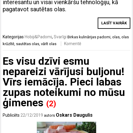
interesantu un visai vienkāršu tehnoloģiju, kā
pagatavot sautētas olas.
LASĪT VAIRĀK
Kategorijas
Hobiji&Padomi
,
Svarīgi
Birkas
kulinārijas padomi
,
olas
,
olas
Komentē
krūzītē
,
sautētas olas
,
vārīt olas
Es visu dzīvi esmu
nepareizi vārījusi buljonu!
Vīrs iemācīja. Pieci labas
zupas noteikumi no mūsu
ģimenes
(2)
Oskars Daugulis
Publicēts
22/12/2019
autors