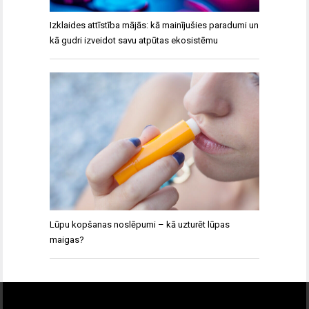
Izklaides attīstība mājās: kā mainījušies paradumi un
kā gudri izveidot savu atpūtas ekosistēmu
Lūpu kopšanas noslēpumi – kā uzturēt lūpas
maigas?