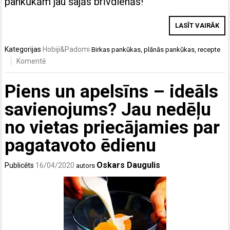
pankūkām jau šajās brīvdienās!
LASĪT VAIRĀK
Kategorijas
Hobiji&Padomi
Birkas
pankūkas
,
plānās pankūkas
,
recepte
Komentē
Piens un apelsīns – ideāls
savienojums? Jau nedēļu
no vietas priecājamies par
pagatavoto ēdienu
Oskars Daugulis
Publicēts
16/04/2020
autors