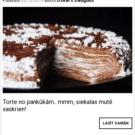
Oskars Daugulis
Publicēts
02/12/2019
autors
Torte no pankūkām.. mmm, siekalas mutē
saskrien!
LASĪT VAIRĀK