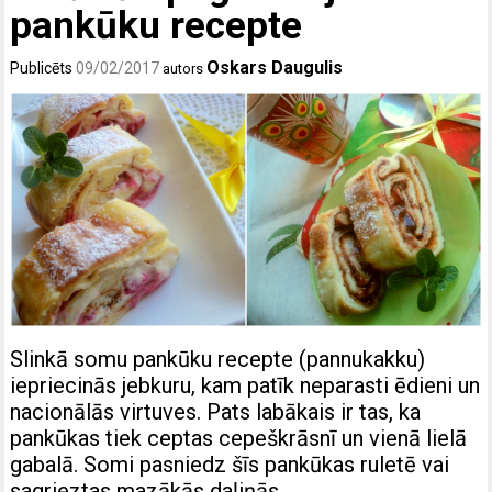
pankūku recepte
Oskars Daugulis
Publicēts
09/02/2017
autors
Slinkā somu pankūku recepte (pannukakku)
iepriecinās jebkuru, kam patīk neparasti ēdieni un
nacionālās virtuves. Pats labākais ir tas, ka
pankūkas tiek ceptas cepeškrāsnī un vienā lielā
gabalā. Somi pasniedz šīs pankūkas ruletē vai
sagrieztas mazākās daļiņās.