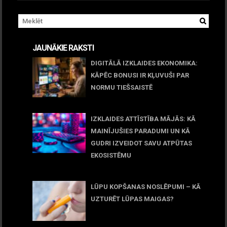
JAUNĀKIE RAKSTI
DIGITĀLĀ IZKLAIDES EKONOMIKA:
KĀPĒC BONUSI IR KĻUVUŠI PAR
NORMU TIEŠSAISTĒ
11 jūnijs, 2026
IZKLAIDES ATTĪSTĪBA MĀJĀS: KĀ
MAINĪJUŠIES PARADUMI UN KĀ
GUDRI IZVEIDOT SAVU ATPŪTAS
EKOSISTĒMU
05 maijs, 2026
LŪPU KOPŠANAS NOSLĒPUMI – KĀ
UZTURĒT LŪPAS MAIGAS?
09 marts, 2026