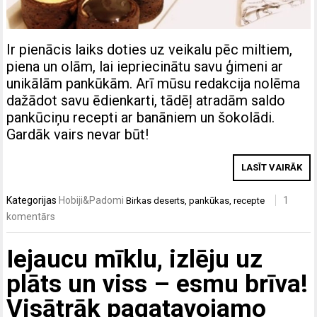
Ir pienācis laiks doties uz veikalu pēc miltiem,
piena un olām, lai iepriecinātu savu ģimeni ar
unikālām pankūkām. Arī mūsu redakcija nolēma
dažādot savu ēdienkarti, tādēļ atradām saldo
pankūciņu recepti ar banāniem un šokolādi.
Gardāk vairs nevar būt!
LASĪT VAIRĀK
Kategorijas
Hobiji&Padomi
1
Birkas
deserts
,
pankūkas
,
recepte
komentārs
Iejaucu mīklu, izlēju uz
plāts un viss – esmu brīva!
Visātrāk pagatavojamo