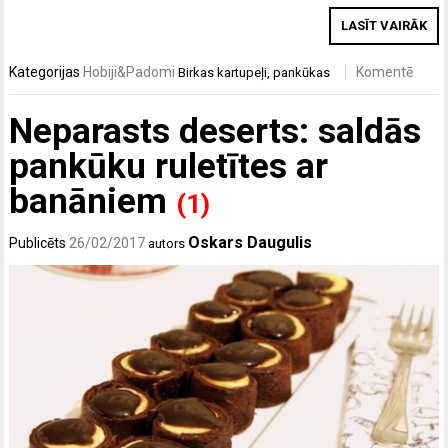
LASĪT VAIRĀK
Kategorijas
Hobiji&Padomi
Komentē
Birkas
kartupeļi
,
pankūkas
Neparasts deserts: saldās
pankūku ruletītes ar
banāniem
(1)
Oskars Daugulis
Publicēts
26/02/2017
autors