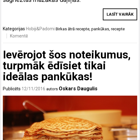
LASĪT VAIRĀK
Kategorijas
Hobiji&Padomi
Birkas
ātrā recepte
,
pankūkas
,
recepte
Komentē
Ievērojot šos noteikumus,
turpmāk ēdīsiet tikai
ideālas pankūkas!
Oskars Daugulis
Publicēts
12/11/2016
autors