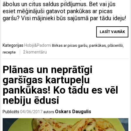
ābolus un citus saldus pildījumus. Bet vai jūs
esiet mēģinājuši gatavot pankūkas ar picas
garšu? Visi mājinieki būs sajūsmā par tādu ideju!
LASĪT VAIRĀK
Kategorijas
Hobiji&Padomi
Birkas
ar picas garšu
,
pankūkas
,
plācenīši
,
2 komentāru
recepte
Plānas un neprātīgi
garšīgas kartupeļu
pankūkas! Ko tādu es vēl
nebiju ēdusi
Oskars Daugulis
Publicēts
04/06/2017
autors