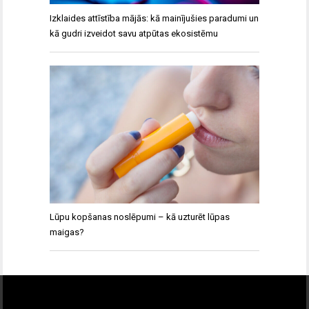
Izklaides attīstība mājās: kā mainījušies paradumi un
kā gudri izveidot savu atpūtas ekosistēmu
Lūpu kopšanas noslēpumi – kā uzturēt lūpas
maigas?