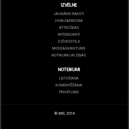
IZVĒLNE
JAUNĀKIE RAKSTI
HOBIJI&PADOMI
ATTIECĪBAS
INTERESANTI
DZĪVESSTILS
MODE&SKAISTUMS
NOTIKUMI UN ZIŅAS
NOTEIKUMI
LIETOŠANA
KOMENTĒŠANA
PRIVĀTUMS
© IMS, 2014
|
Profitmag by