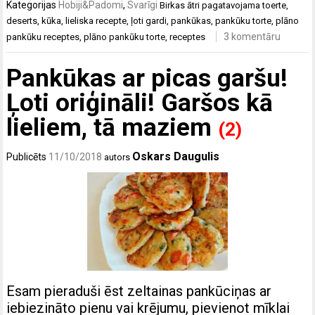
Kategorijas
Hobiji&Padomi
,
Svarīgi
Birkas
ātri pagatavojama toerte
,
deserts
,
kūka
,
lieliska recepte
,
ļoti gardi
,
pankūkas
,
pankūku torte
,
plāno
3 komentāru
pankūku receptes
,
plāno pankūku torte
,
receptes
Pankūkas ar picas garšu!
Ļoti oriģināli! Garšos kā
lieliem, tā maziem
(2)
Oskars Daugulis
Publicēts
11/10/2018
autors
Esam pieraduši ēst zeltainas pankūciņas ar
iebiezināto pienu vai krējumu, pievienot mīklai