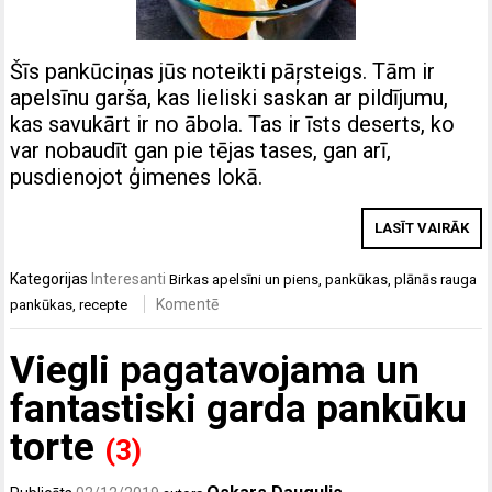
Šīs pankūciņas jūs noteikti pāŗsteigs. Tām ir
apelsīnu garša, kas lieliski saskan ar pildījumu,
kas savukārt ir no ābola. Tas ir īsts deserts, ko
var nobaudīt gan pie tējas tases, gan arī,
pusdienojot ģimenes lokā.
LASĪT VAIRĀK
Kategorijas
Interesanti
Birkas
apelsīni un piens
,
pankūkas
,
plānās rauga
Komentē
pankūkas
,
recepte
Viegli pagatavojama un
fantastiski garda pankūku
torte
(3)