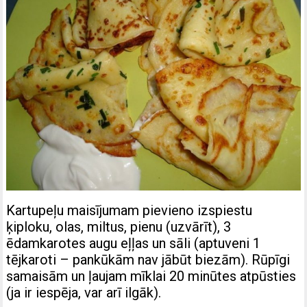
Kartupeļu maisījumam pievieno izspiestu
ķiploku, olas, miltus, pienu (uzvārīt), 3
ēdamkarotes augu eļļas un sāli (aptuveni 1
tējkaroti – pankūkām nav jābūt biezām). Rūpīgi
samaisām un ļaujam mīklai 20 minūtes atpūsties
(ja ir iespēja, var arī ilgāk).