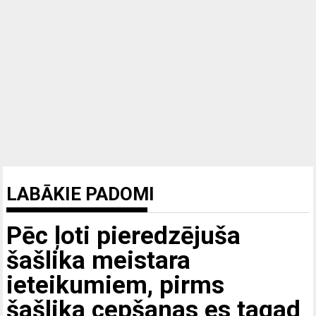
LABĀKIE PADOMI
Pēc ļoti pieredzējuša
šašlika meistara
ieteikumiem, pirms
šašlika cepšanas es tagad