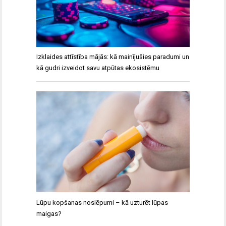
Izklaides attīstība mājās: kā mainījušies paradumi un
kā gudri izveidot savu atpūtas ekosistēmu
Lūpu kopšanas noslēpumi – kā uzturēt lūpas
maigas?