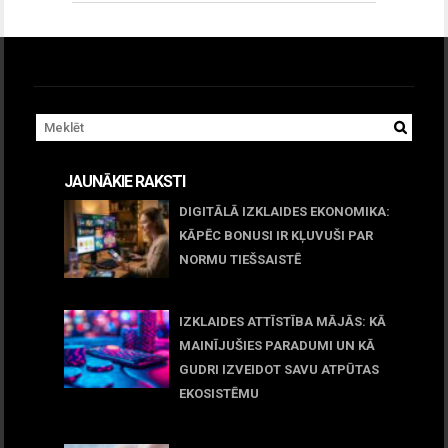
JAUNĀKIE RAKSTI
DIGITĀLĀ IZKLAIDES EKONOMIKA:
KĀPĒC BONUSI IR KĻUVUŠI PAR
NORMU TIEŠSAISTĒ
11 jūnijs, 2026
IZKLAIDES ATTĪSTĪBA MĀJĀS: KĀ
MAINĪJUŠIES PARADUMI UN KĀ
GUDRI IZVEIDOT SAVU ATPŪTAS
EKOSISTĒMU
05 maijs, 2026