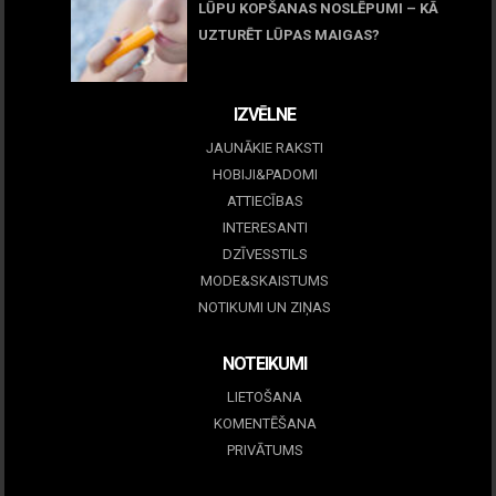
LŪPU KOPŠANAS NOSLĒPUMI – KĀ
UZTURĒT LŪPAS MAIGAS?
09 marts, 2026
IZVĒLNE
JAUNĀKIE RAKSTI
HOBIJI&PADOMI
ATTIECĪBAS
INTERESANTI
DZĪVESSTILS
MODE&SKAISTUMS
NOTIKUMI UN ZIŅAS
NOTEIKUMI
LIETOŠANA
KOMENTĒŠANA
PRIVĀTUMS