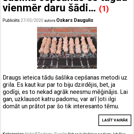
vienmēr daru šādi…
(1)
Oskars Daugulis
Publicēts
27/05/2020
autors
Draugs ieteica tādu šašlika cepšanas metodi uz
grila. Es kaut kur par to biju dzirdējis, bet, ja
godīgi, es to nekad agrāk neesmu mēģinājis. Lai
gan, uzklausot katru padomu, var arī ļoti ilgi
domāt un prātot par šo tik interesanto tēmu.
LASĪT VAIRĀK