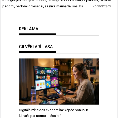
Kategorijas
Hobiji&Padomi
,
Svarīgi
Birkas
kulinārijas padomi
,
labākie
1 komentārs
padomi
,
padomi grilēšanai
,
šašlika marināde
,
šašliks
REKLĀMA
CILVĒKI ARĪ LASA
Digitālā izklaides ekonomika: kāpēc bonusi ir
kļuvuši par normu tiešsaistē