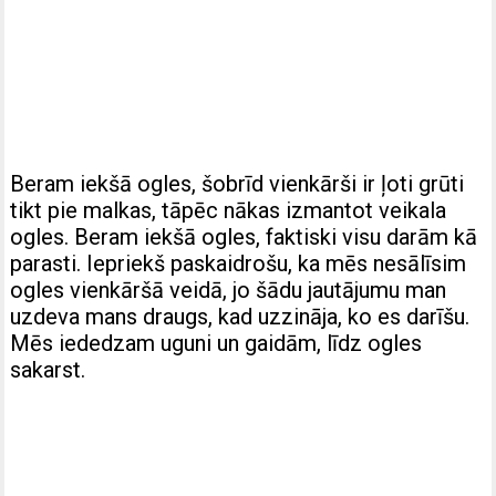
Beram iekšā ogles, šobrīd vienkārši ir ļoti grūti
tikt pie malkas, tāpēc nākas izmantot veikala
ogles. Beram iekšā ogles, faktiski visu darām kā
parasti. Iepriekš paskaidrošu, ka mēs nesālīsim
ogles vienkāršā veidā, jo šādu jautājumu man
uzdeva mans draugs, kad uzzināja, ko es darīšu.
Mēs iededzam uguni un gaidām, līdz ogles
sakarst.