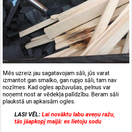
Mēs uzreiz jau sagatavojam sāli, jūs varat
izmantot gan smalko, gan rupjo sāli, tam nav
nozīmes. Kad ogles apžuvušas, pelnus var
noņemt nost ar vēdekļa palīdzību. Beram sāli
plaukstā un apkaisām ogles.
LASI VĒL:
Lai novāktu labu aveņu ražu,
tās jāapkopj maijā: es lietoju sodu