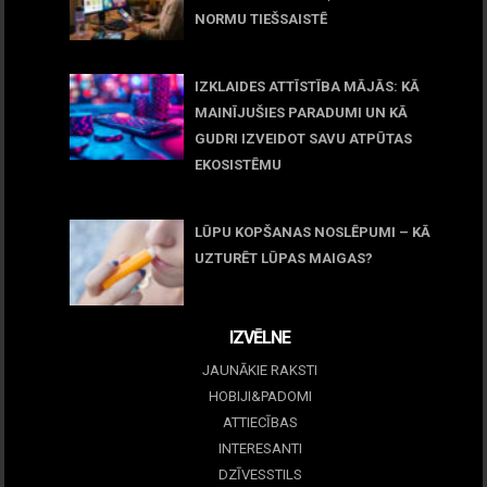
NORMU TIEŠSAISTĒ
11 jūnijs, 2026
IZKLAIDES ATTĪSTĪBA MĀJĀS: KĀ
MAINĪJUŠIES PARADUMI UN KĀ
GUDRI IZVEIDOT SAVU ATPŪTAS
EKOSISTĒMU
05 maijs, 2026
LŪPU KOPŠANAS NOSLĒPUMI – KĀ
UZTURĒT LŪPAS MAIGAS?
09 marts, 2026
IZVĒLNE
JAUNĀKIE RAKSTI
HOBIJI&PADOMI
ATTIECĪBAS
INTERESANTI
DZĪVESSTILS