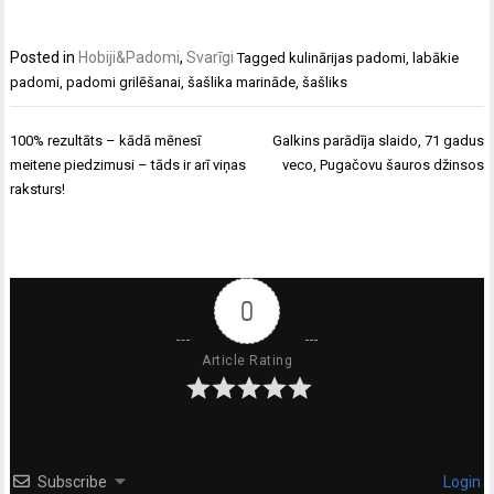
Posted in
Hobiji&Padomi
,
Svarīgi
Tagged
kulinārijas padomi
,
labākie
padomi
,
padomi grilēšanai
,
šašlika marināde
,
šašliks
Ziņu
100% rezultāts – kādā mēnesī
Galkins parādīja slaido, 71 gadus
izvēlne
meitene piedzimusi – tāds ir arī viņas
veco, Pugačovu šauros džinsos
raksturs!
0
Article Rating
Subscribe
Login