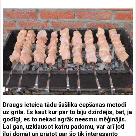
Draugs ieteica tādu šašlika cepšanas metodi
uz grila. Es kaut kur par to biju dzirdējis, bet, ja
godīgi, es to nekad agrāk neesmu mēģinājis.
Lai gan, uzklausot katru padomu, var arī ļoti
ilgi domāt un prātot par šo tik interesanto