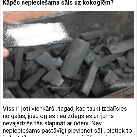
Kāpēc nepieciešama sāls uz kokoglēm?
Viss ir ļoti vienkārši, tagad, kad tauki izdalīsies
no gaļas, jūsu ogles neaizdegsies un jums
nevajadzēs tās slapināt ar ūdeni. Nav
nepieciešams pastāvīgi pievienot sāli, pietiek to