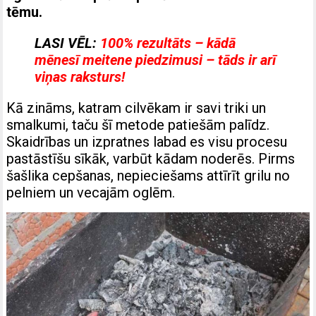
tēmu.
LASI VĒL:
100% rezultāts – kādā
mēnesī meitene piedzimusi – tāds ir arī
viņas raksturs!
Kā zināms, katram cilvēkam ir savi triki un
smalkumi, taču šī metode patiešām palīdz.
Skaidrības un izpratnes labad es visu procesu
pastāstīšu sīkāk, varbūt kādam noderēs. Pirms
šašlika cepšanas, nepieciešams attīrīt grilu no
pelniem un vecajām oglēm.