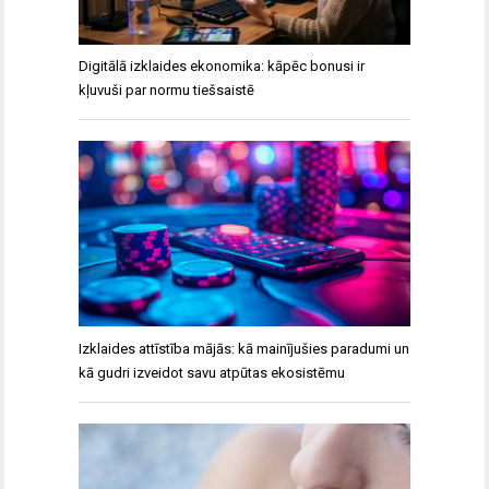
Digitālā izklaides ekonomika: kāpēc bonusi ir
kļuvuši par normu tiešsaistē
Izklaides attīstība mājās: kā mainījušies paradumi un
kā gudri izveidot savu atpūtas ekosistēmu