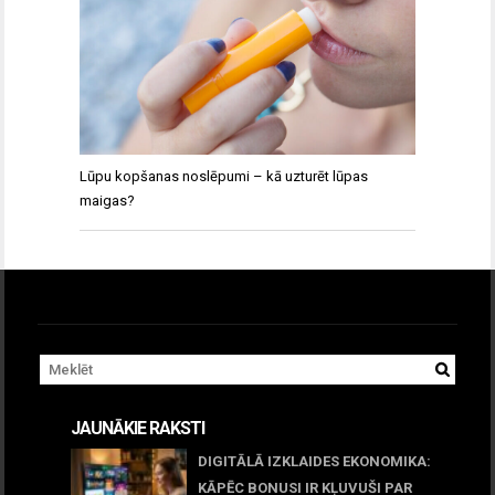
Lūpu kopšanas noslēpumi – kā uzturēt lūpas
maigas?
JAUNĀKIE RAKSTI
DIGITĀLĀ IZKLAIDES EKONOMIKA:
KĀPĒC BONUSI IR KĻUVUŠI PAR