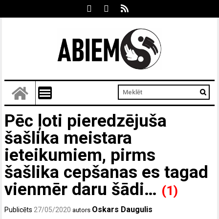
Pēc ļoti pieredzējuša
šašlika meistara
ieteikumiem, pirms
šašlika cepšanas es tagad
vienmēr daru šādi…
(1)
Oskars Daugulis
Publicēts
27/05/2020
autors