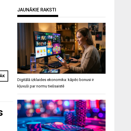
JAUNĀKIE RAKSTI
RĀK
Digitālā izklaides ekonomika: kāpēc bonusi ir
kļuvuši par normu tiešsaistē
s