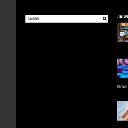
JAUN
11 
EKOS
05