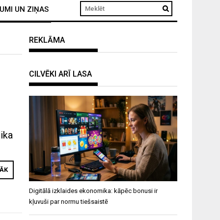
UMI UN ZIŅAS
REKLĀMA
CILVĒKI ARĪ LASA
ika
RĀK
Digitālā izklaides ekonomika: kāpēc bonusi ir
kļuvuši par normu tiešsaistē