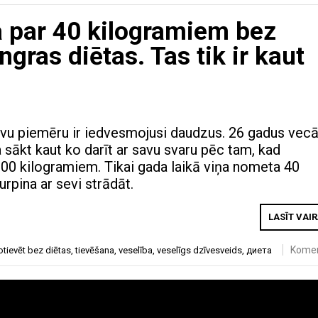
ja par 40 kilogramiem bez
ngras diētas. Tas tik ir kaut
savu piemēru ir iedvesmojusi daudzus. 26 gadus vec
ākt kaut ko darīt ar savu svaru pēc tam, kad
00 kilogramiem. Tikai gada laikā viņa nometa 40
urpina ar sevi strādāt.
LASĪT VAI
Kome
otievēt bez diētas
,
tievēšana
,
veselība
,
veselīgs dzīvesveids
,
диета