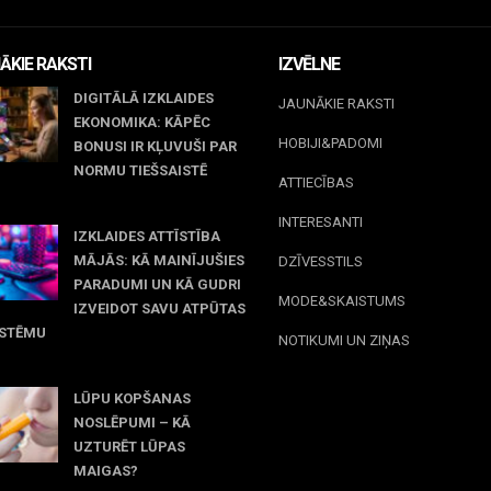
ĀKIE RAKSTI
IZVĒLNE
DIGITĀLĀ IZKLAIDES
JAUNĀKIE RAKSTI
EKONOMIKA: KĀPĒC
HOBIJI&PADOMI
BONUSI IR KĻUVUŠI PAR
NORMU TIEŠSAISTĒ
ATTIECĪBAS
jūnijs, 2026
INTERESANTI
IZKLAIDES ATTĪSTĪBA
MĀJĀS: KĀ MAINĪJUŠIES
DZĪVESSTILS
PARADUMI UN KĀ GUDRI
MODE&SKAISTUMS
IZVEIDOT SAVU ATPŪTAS
ISTĒMU
NOTIKUMI UN ZIŅAS
 maijs, 2026
LŪPU KOPŠANAS
NOSLĒPUMI – KĀ
UZTURĒT LŪPAS
MAIGAS?