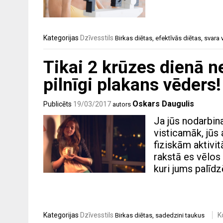
Kategorijas
Dzīvesstils
Birkas
diētas
,
efektīvās diētas
,
svara 
Tikai 2 krūzes dienā n
pilnīgi plakans vēders!
Oskars Daugulis
Publicēts
19/03/2017
autors
Ja jūs nodarbin
visticamāk, jūs 
fiziskām aktivitā
rakstā es vēlos p
kuri jums palīd
Kategorijas
Dzīvesstils
K
Birkas
diētas
,
sadedzini taukus