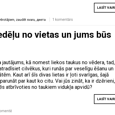
LASĪT VAI
1 komentārs
vērotājiem
,
zaudēt svaru
,
диета
edēļu no vietas un jums būs
a jautājums, kā nomest liekos taukus no vēdera, tad,
atradīsiet cilvēkus, kuri runās par veselīgu ēšanu un
tēm. Kaut arī šīs divas lietas ir ļoti svarīgas, šajā
arunāt par kaut ko citu. Vai jūs zināt, ka ir dzērieni
zēs atbrīvoties no taukiem vidukļa apvidū?
LASĪT VAI
omentē