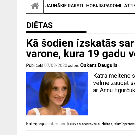
JAUNĀKIE RAKSTI
HOBIJI&PADOMI
ATTI
DIĒTAS
Kā šodien izskatās sa
varone, kura 19 gadu 
Oskars Daugulis
Publicēts
07/03/2020
autors
Katra meitene s
vēlme zaudēt s
ar Annu Egurčuk
Kategorijas
Interesanti
Birkas
anoreksija
,
diētas
,
slimīgs tie