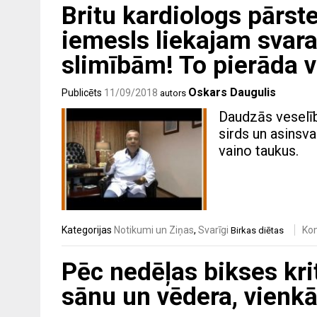
Britu kardiologs pārste
iemesls liekajam svar
slimībām! To pierāda v
Oskars Daugulis
Publicēts
11/09/2018
autors
Daudzās veselīb
sirds un asinsv
vaino taukus.
Kategorijas
Notikumi un Ziņas
,
Svarīgi
Ko
Birkas
diētas
Pēc nedēļas bikses kri
sānu un vēdera, vienk