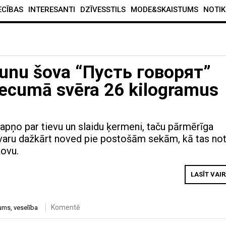
ECĪBAS
INTERESANTI
DZĪVESSTILS
MODE&SKAISTUMS
NOTIK
runu šova “Пусть говорят”
vecumā svēra 26 kilogramus
apņo par tievu un slaidu ķermeni, taču pārmērīga
varu dažkārt noved pie postošām sekām, kā tas not
ovu.
LASĪT VAI
Komentē
vums
,
veselība