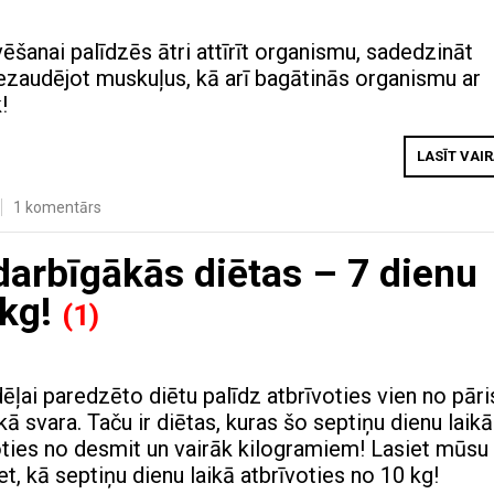
vēšanai palīdzēs ātri attīrīt organismu, sadedzināt
nezaudējot muskuļus, kā arī bagātinās organismu ar
!
LASĪT VAI
1 komentārs
edarbīgākās diētas – 7 dienu
 kg!
(1)
ēļai paredzēto diētu palīdz atbrīvoties vien no pāri
ā svara. Taču ir diētas, kuras šo septiņu dienu laikā
oties no desmit un vairāk kilogramiem! Lasiet mūsu
et, kā septiņu dienu laikā atbrīvoties no 10 kg!