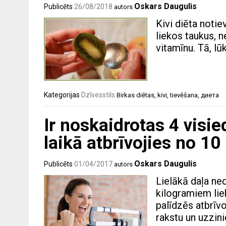
Oskars Daugulis
Publicēts
26/08/2018
autors
Kivi diēta notie
liekos taukus, 
vitamīnu. Tā, lūk
Kategorijas
Dzīvesstils
Birkas
diētas
,
kivi
,
tievēšana
,
диета
Ir noskaidrotas 4 visi
laikā atbrīvojies no 10
Oskars Daugulis
Publicēts
01/04/2017
autors
Lielākā daļa ned
kilogramiem liek
palīdzēs atbrīv
rakstu un uzzini