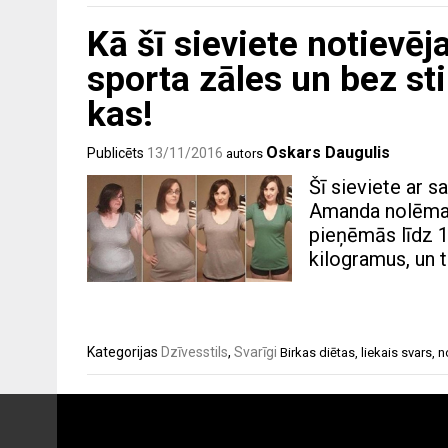
Kā šī sieviete notievē
sporta zāles un bez sti
kas!
Oskars Daugulis
Publicēts
13/11/2016
autors
Šī sieviete ar 
Amanda nolēma s
pieņēmās līdz 1
kilogramus, un t
Kategorijas
Dzīvesstils
,
Svarīgi
Birkas
diētas
,
liekais svars
,
n