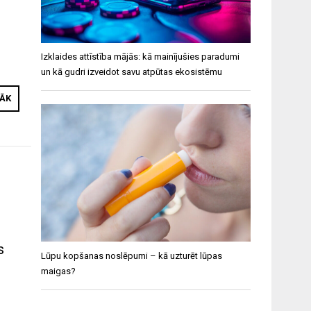
Izklaides attīstība mājās: kā mainījušies paradumi
un kā gudri izveidot savu atpūtas ekosistēmu
RĀK
s
Lūpu kopšanas noslēpumi – kā uzturēt lūpas
maigas?