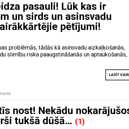
idza pasauli! Lūk kas ir
am un sirds un asinsvadu
airākkārtējie pētījumi!
as problēmās, tādās kā asinsvadu aizkaļķošanās,
adu slimību riska paaugstināšanās un aptaukošanās,
LASĪT VAI
mentē
tīs nost! Nekādu nokarājušo
ārši tukšā dūšā…
(1)