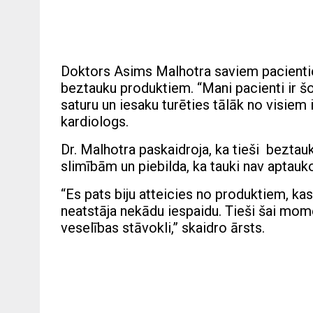
Doktors Asims Malhotra saviem pacientie
beztauku produktiem. “Mani pacienti ir š
saturu un iesaku turēties tālāk no visie
kardiologs.
Dr. Malhotra paskaidroja, ka tieši beztau
slimībām un piebilda, ka tauki nav aptau
“Es pats biju atteicies no produktiem, ka
neatstāja nekādu iespaidu. Tieši šai mome
veselības stāvokli,” skaidro ārsts.