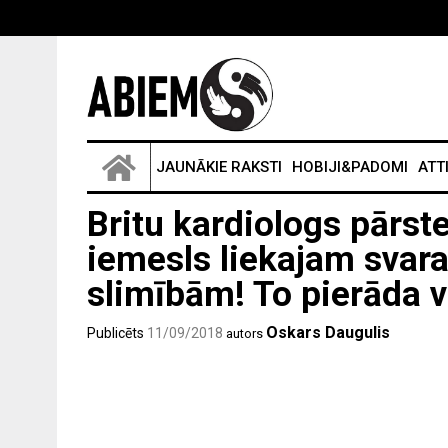
JAUNĀKIE RAKSTI
HOBIJI&PADOMI
ATT
Britu kardiologs pārste
iemesls liekajam svar
slimībām! To pierāda v
Oskars Daugulis
Publicēts
11/09/2018
autors