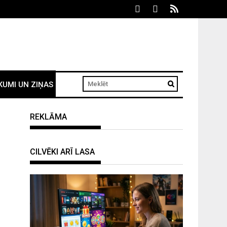
KUMI UN ZIŅAS
REKLĀMA
CILVĒKI ARĪ LASA