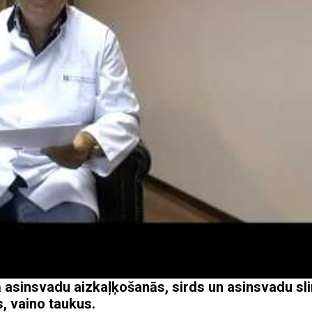
 asinsvadu aizkaļķošanās, sirds un asinsvadu sl
, vaino taukus.