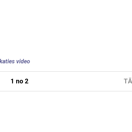
katies video
1 no 2
TĀ