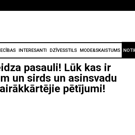
IECĪBAS
INTERESANTI
DZĪVESSTILS
MODE&SKAISTUMS
NOTI
idza pasauli! Lūk kas ir
am un sirds un asinsvadu
airākkārtējie pētījumi!