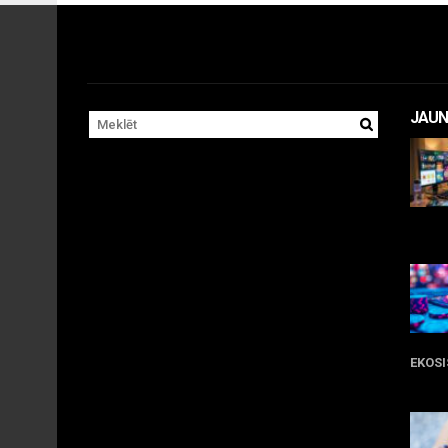
JAUN
11 
EKOS
05