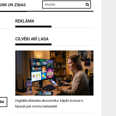
UMI UN ZIŅAS
REKLĀMA
CILVĒKI ARĪ LASA
,
Digitālā izklaides ekonomika: kāpēc bonusi ir
RĀK
kļuvuši par normu tiešsaistē