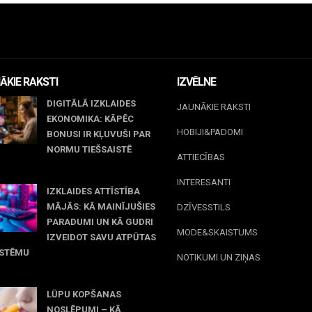
ĀKIE RAKSTI
IZVĒLNE
DIGITĀLĀ IZKLAIDES
JAUNĀKIE RAKSTI
EKONOMIKA: KĀPĒC
HOBIJI&PADOMI
BONUSI IR KĻUVUŠI PAR
NORMU TIEŠSAISTĒ
ATTIECĪBAS
jūnijs, 2026
INTERESANTI
IZKLAIDES ATTĪSTĪBA
MĀJĀS: KĀ MAINĪJUŠIES
DZĪVESSTILS
PARADUMI UN KĀ GUDRI
MODE&SKAISTUMS
IZVEIDOT SAVU ATPŪTAS
ISTĒMU
NOTIKUMI UN ZIŅAS
 maijs, 2026
LŪPU KOPŠANAS
NOSLĒPUMI – KĀ