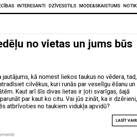
ECĪBAS
INTERESANTI
DZĪVESSTILS
MODE&SKAISTUMS
NOTIK
edēļu no vietas un jums būs
a jautājums, kā nomest liekos taukus no vēdera, tad,
atradīsiet cilvēkus, kuri runās par veselīgu ēšanu un
tēm. Kaut arī šīs divas lietas ir ļoti svarīgas, šajā
arunāt par kaut ko citu. Vai jūs zināt, ka ir dzērieni
zēs atbrīvoties no taukiem vidukļa apvidū?
LASĪT VAI
omentē