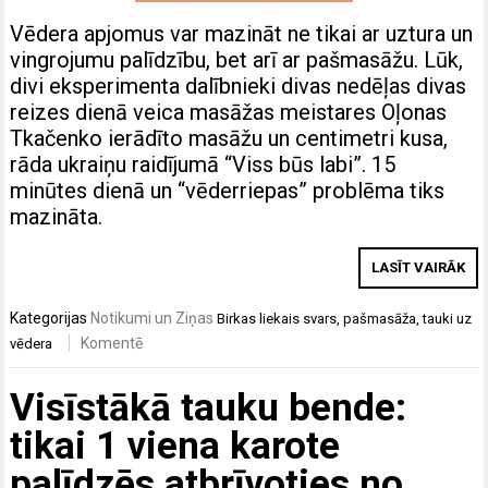
Vēdera apjomus var mazināt ne tikai ar uztura un
vingrojumu palīdzību, bet arī ar pašmasāžu. Lūk,
divi eksperimenta dalībnieki divas nedēļas divas
reizes dienā veica masāžas meistares Oļonas
Tkačenko ierādīto masāžu un centimetri kusa,
rāda ukraiņu raidījumā “Viss būs labi”. 15
minūtes dienā un “vēderriepas” problēma tiks
mazināta.
LASĪT VAIRĀK
Kategorijas
Notikumi un Ziņas
Birkas
liekais svars
,
pašmasāža
,
tauki uz
Komentē
vēdera
Visīstākā tauku bende:
tikai 1 viena karote
palīdzēs atbrīvoties no