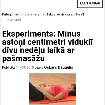
LASĪT VAIRĀK
Kategorijas
Notikumi un Ziņas
Birkas
liekais svars
,
pētersīļi
Komentē
Eksperiments: Mīnus
astoņi centimetri viduklī
divu nedēļu laikā ar
pašmasāžu
Oskars Daugulis
Publicēts
11/09/2018
autors