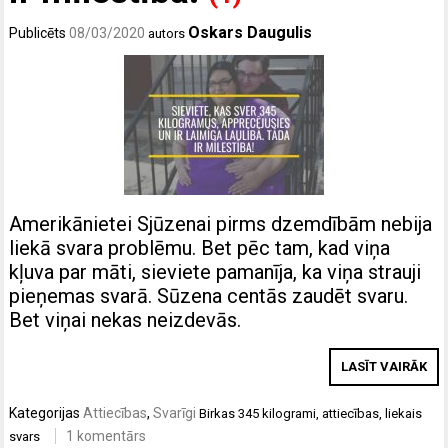
Oskars Daugulis
Publicēts
08/03/2020
autors
Amerikānietei Sjūzenai pirms dzemdībām nebija
liekā svara problēmu. Bet pēc tam, kad viņa
kļuva par māti, sieviete pamanīja, ka viņa strauji
pieņemas svarā. Sūzena centās zaudēt svaru.
Bet viņai nekas neizdevās.
LASĪT VAIRĀK
Kategorijas
Attiecības
,
Svarīgi
Birkas
345 kilogrami
,
attiecības
,
liekais
1 komentārs
svars