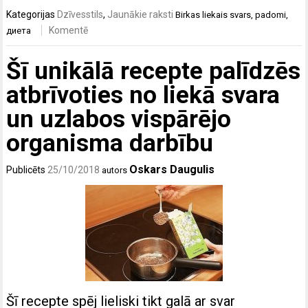
Kategorijas
Dzīvesstils
,
Jaunākie raksti
Birkas
liekais svars
,
padomi
,
Komentē
диета
Šī unikālā recepte palīdzēs
atbrīvoties no liekā svara
un uzlabos vispārējo
organisma darbību
Oskars Daugulis
Publicēts
25/10/2018
autors
Šī recepte spēj lieliski tikt galā ar svar