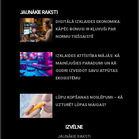
JAUNĀKIE RAKSTI
DIGITĀLĀ IZKLAIDES EKONOMIKA:
KĀPĒC BONUSI IR KĻUVUŠI PAR
NORMU TIEŠSAISTĒ
11 jūnijs, 2026
IZKLAIDES ATTĪSTĪBA MĀJĀS: KĀ
MAINĪJUŠIES PARADUMI UN KĀ
GUDRI IZVEIDOT SAVU ATPŪTAS
EKOSISTĒMU
05 maijs, 2026
LŪPU KOPŠANAS NOSLĒPUMI – KĀ
UZTURĒT LŪPAS MAIGAS?
09 marts, 2026
IZVĒLNE
JAUNĀKIE RAKSTI