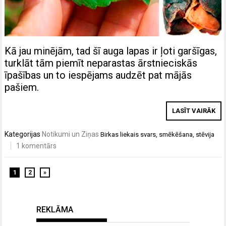
Kā jau minējām, tad šī auga lapas ir ļoti garšīgas,
turklāt tām piemīt neparastas ārstnieciskās
īpašības un to iespējams audzēt pat mājās
pašiem.
LASĪT VAIRĀK
Kategorijas
Notikumi un Ziņas
Birkas
liekais svars
,
smēkēšana
,
stēvija
1 komentārs
1
2
»
REKLĀMA