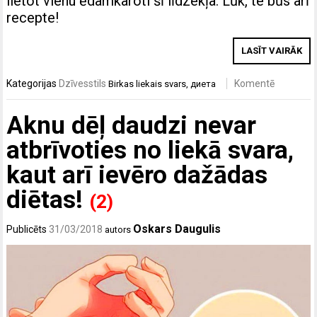
lietot vienu ēdamkaroti šī līdzekļa. Lūk, te būs arī
recepte!
LASĪT VAIRĀK
Kategorijas
Dzīvesstils
Komentē
Birkas
liekais svars
,
диета
Aknu dēļ daudzi nevar
atbrīvoties no liekā svara,
kaut arī ievēro dažādas
diētas!
(2)
Oskars Daugulis
Publicēts
31/03/2018
autors