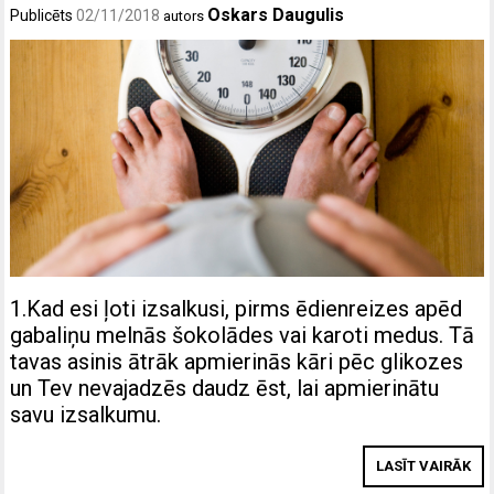
Oskars Daugulis
Publicēts
02/11/2018
autors
1.Kad esi ļoti izsalkusi, pirms ēdienreizes apēd
gabaliņu melnās šokolādes vai karoti medus. Tā
tavas asinis ātrāk apmierinās kāri pēc glikozes
un Tev nevajadzēs daudz ēst, lai apmierinātu
savu izsalkumu.
LASĪT VAIRĀK