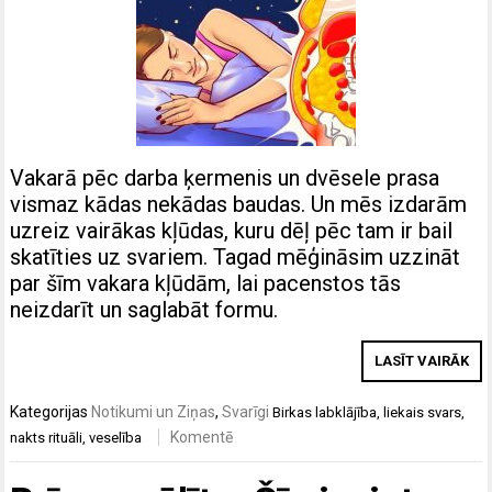
Vakarā pēc darba ķermenis un dvēsele prasa
vismaz kādas nekādas baudas. Un mēs izdarām
uzreiz vairākas kļūdas, kuru dēļ pēc tam ir bail
skatīties uz svariem. Tagad mēģināsim uzzināt
par šīm vakara kļūdām, lai pacenstos tās
neizdarīt un saglabāt formu.
LASĪT VAIRĀK
Kategorijas
Notikumi un Ziņas
,
Svarīgi
Birkas
labklājība
,
liekais svars
,
Komentē
nakts rituāli
,
veselība