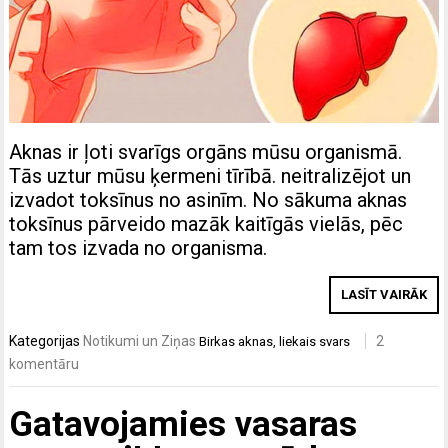
Aknas ir ļoti svarīgs orgāns mūsu organismā.
Tās uztur mūsu ķermeni tīrībā. neitralizējot un
izvadot toksīnus no asinīm. No sākuma aknas
toksīnus pārveido mazāk kaitīgās vielās, pēc
tam tos izvada no organisma.
LASĪT VAIRĀK
Kategorijas
Notikumi un Ziņas
2
Birkas
aknas
,
liekais svars
komentāru
Gatavojamies vasaras