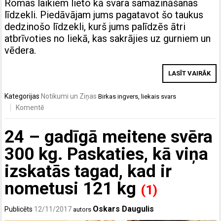
Romas laikiem lieto kā svara samazināšanas
līdzekli. Piedāvājam jums pagatavot šo taukus
dedzinošo līdzekli, kurš jums palīdzēs ātri
atbrīvoties no liekā, kas sakrājies uz gurniem un
vēdera.
LASĪT VAIRĀK
Kategorijas
Notikumi un Ziņas
Birkas
ingvers
,
liekais svars
Komentē
24 – gadīgā meitene svēra
300 kg. Paskaties, kā viņa
izskatās tagad, kad ir
nometusi 121 kg
(1)
Oskars Daugulis
Publicēts
12/11/2017
autors