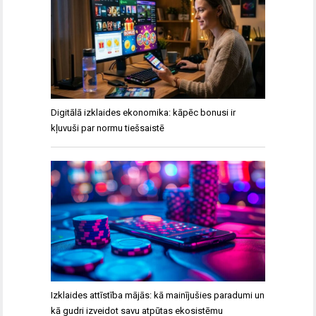
Digitālā izklaides ekonomika: kāpēc bonusi ir
kļuvuši par normu tiešsaistē
Izklaides attīstība mājās: kā mainījušies paradumi un
kā gudri izveidot savu atpūtas ekosistēmu