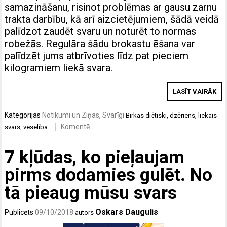
samazināšanu, risinot problēmas ar gausu zarnu
trakta darbību, kā arī aizcietējumiem, šādā veidā
palīdzot zaudēt svaru un noturēt to normas
robežās. Regulāra šādu brokastu ēšana var
palīdzēt jums atbrīvoties līdz pat pieciem
kilogramiem liekā svara.
LASĪT VAIRĀK
Kategorijas
Notikumi un Ziņas
,
Svarīgi
Birkas
diētiski
,
dzēriens
,
liekais
Komentē
svars
,
veselība
7 kļūdas, ko pieļaujam
pirms dodamies gulēt. No
tā pieaug mūsu svars
Oskars Daugulis
Publicēts
09/10/2018
autors