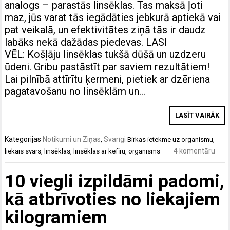
analogs – parastās linsēklas. Tas maksā ļoti
maz, jūs varat tās iegādāties jebkurā aptiekā vai
pat veikalā, un efektivitātes ziņā tās ir daudz
labāks nekā dažādas piedevas. LASI
VĒL: Košļāju linsēklas tukšā dūšā un uzdzeru
ūdeni. Gribu pastāstīt par saviem rezultātiem!
Lai pilnībā attīrītu ķermeni, pietiek ar dzēriena
pagatavošanu no linsēklām un…
LASĪT VAIRĀK
Kategorijas
Notikumi un Ziņas
,
Svarīgi
Birkas
ietekme uz organismu
,
4 komentāru
liekais svars
,
linsēklas
,
linsēklas ar kefīru
,
organisms
10 viegli izpildāmi padomi,
kā atbrīvoties no liekajiem
kilogramiem