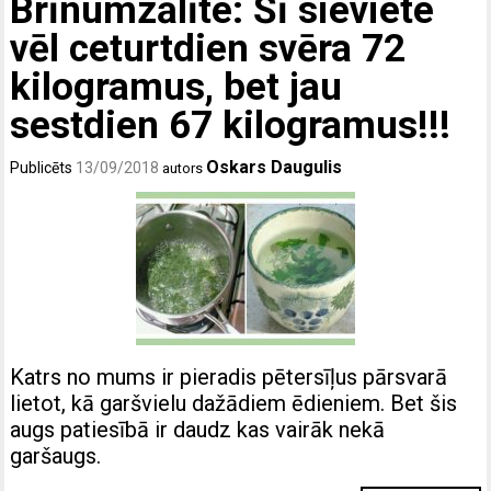
Brīnumzālīte: Šī sieviete
vēl ceturtdien svēra 72
kilogramus, bet jau
sestdien 67 kilogramus!!!
Oskars Daugulis
Publicēts
13/09/2018
autors
Katrs no mums ir pieradis pētersīļus pārsvarā
lietot, kā garšvielu dažādiem ēdieniem. Bet šis
augs patiesībā ir daudz kas vairāk nekā
garšaugs.