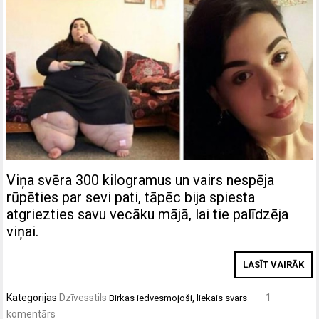
Viņa svēra 300 kilogramus un vairs nespēja
rūpēties par sevi pati, tāpēc bija spiesta
atgriezties savu vecāku mājā, lai tie palīdzēja
viņai.
LASĪT VAIRĀK
Kategorijas
Dzīvesstils
1
Birkas
iedvesmojoši
,
liekais svars
komentārs