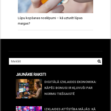
Lūpu kopšanas noslēpumi – kā uzturēt lūpas
maigas?
JAUNĀKIE RAKSTI
DIGITĀLĀ IZKLAIDES EKONOMIKA:
KĀPĒC BONUSI IR KĻUVUŠI PAR
NORMU TIEŠSAISTĒ
11 jūnijs, 2026
IZKLAIDES ATTĪSTĪBA MĀJĀS: KĀ