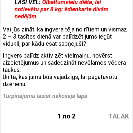
LASI VĒL:
Olbaltumvielu diēta, lai
notievētu par 8 kg: ēdienkarte divām
nedēļām
Vai jūs zināt, ka ingvera tēja no rītiem un vismaz
2 – 3 tasītes dienā var palīdzēt jums iegūt
vidukli, par kādu esat sapņojuši?
Ingvers palīdz aktivizēt vielmaiņu, novērst
aizcietējumus un sadedzināt nevēlamos vēdera
taukus.
Un tā, kas jums būs vajadzīgs, lai pagatavotu
dzērienu.
Turpinājumu lasiet nākošajā lapā
1 no 2
TĀLĀK