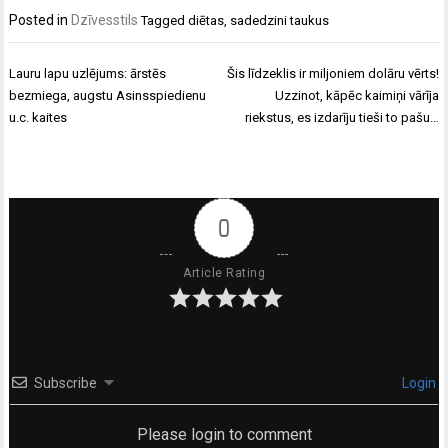
Posted in
Dzīvesstils
Tagged
diētas
,
sadedzini taukus
Ziņu
Lauru lapu uzlējums: ārstēs
Šis līdzeklis ir miljoniem dolāru vērts!
izvēlne
bezmiega, augstu Asinsspiedienu
Uzzinot, kāpēc kaimiņi vārīja
u.c. kaites
riekstus, es izdarīju tieši to pašu…
0
Article Rating
Subscribe
Login
Please login to comment