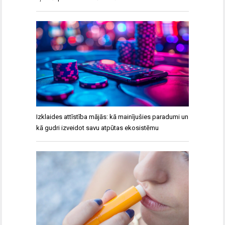
Izklaides attīstība mājās: kā mainījušies paradumi un
kā gudri izveidot savu atpūtas ekosistēmu