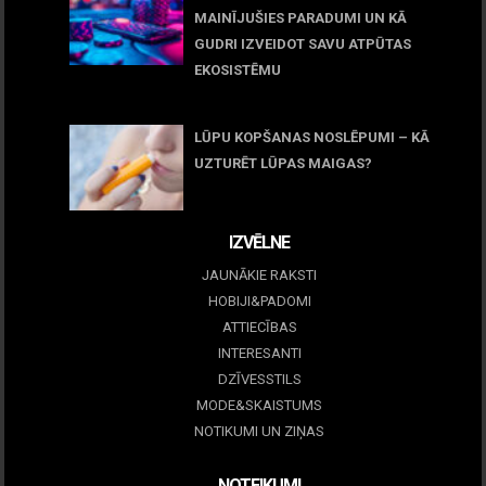
MAINĪJUŠIES PARADUMI UN KĀ
GUDRI IZVEIDOT SAVU ATPŪTAS
EKOSISTĒMU
05 maijs, 2026
LŪPU KOPŠANAS NOSLĒPUMI – KĀ
UZTURĒT LŪPAS MAIGAS?
09 marts, 2026
IZVĒLNE
JAUNĀKIE RAKSTI
HOBIJI&PADOMI
ATTIECĪBAS
INTERESANTI
DZĪVESSTILS
MODE&SKAISTUMS
NOTIKUMI UN ZIŅAS
NOTEIKUMI