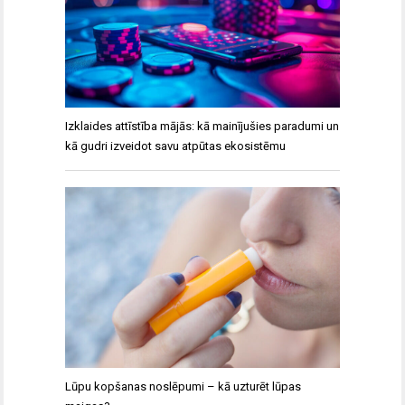
Izklaides attīstība mājās: kā mainījušies paradumi un
kā gudri izveidot savu atpūtas ekosistēmu
Lūpu kopšanas noslēpumi – kā uzturēt lūpas