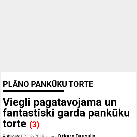
PLĀNO PANKŪKU TORTE
Viegli pagatavojama un
fantastiski garda pankūku
torte
(3)
Oskars Daugulis
Publicēts
02/12/2019
autors