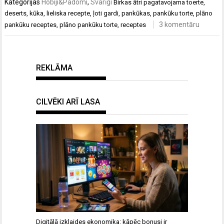
Kategorijas
Hobiji&Padomi
,
Svarīgi
Birkas
ātri pagatavojama toerte
,
deserts
,
kūka
,
lieliska recepte
,
ļoti gardi
,
pankūkas
,
pankūku torte
,
plāno
3 komentāru
pankūku receptes
,
plāno pankūku torte
,
receptes
REKLĀMA
CILVĒKI ARĪ LASA
Digitālā izklaides ekonomika: kāpēc bonusi ir