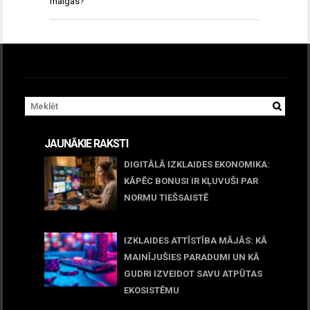
maigas?
JAUNĀKIE RAKSTI
DIGITĀLĀ IZKLAIDES EKONOMIKA:
KĀPĒC BONUSI IR KĻUVUŠI PAR
NORMU TIEŠSAISTĒ
11 jūnijs, 2026
IZKLAIDES ATTĪSTĪBA MĀJĀS: KĀ
MAINĪJUŠIES PARADUMI UN KĀ
GUDRI IZVEIDOT SAVU ATPŪTAS
EKOSISTĒMU
05 maijs, 2026