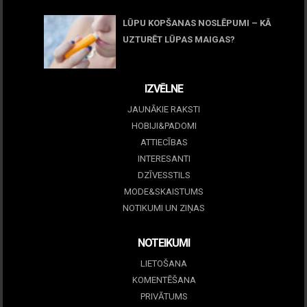
LŪPU KOPŠANAS NOSLĒPUMI – KĀ
UZTURĒT LŪPAS MAIGAS?
09 marts, 2026
IZVĒLNE
JAUNĀKIE RAKSTI
HOBIJI&PADOMI
ATTIECĪBAS
INTERESANTI
DZĪVESSTILS
MODE&SKAISTUMS
NOTIKUMI UN ZIŅAS
NOTEIKUMI
LIETOŠANA
KOMENTĒŠANA
PRIVĀTUMS