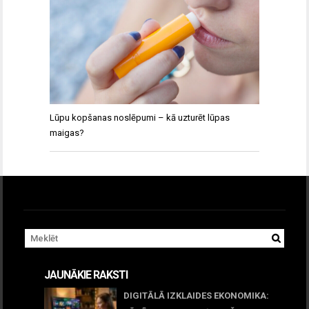
Lūpu kopšanas noslēpumi – kā uzturēt lūpas
maigas?
JAUNĀKIE RAKSTI
DIGITĀLĀ IZKLAIDES EKONOMIKA: