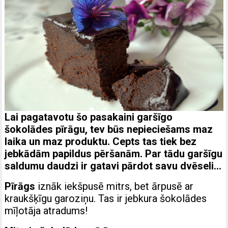
Lai pagatavotu šo pasakaini garšīgo
šokolādes pīrāgu, tev būs nepieciešams maz
laika un maz produktu. Cepts tas tiek bez
jebkādām papildus pēršanām. Par tādu garšīgu
saldumu daudzi ir gatavi pārdot savu dvēseli…
Pīrāgs
iznāk iekšpusē mitrs, bet ārpusē ar
kraukšķīgu garoziņu. Tas ir jebkura šokolādes
mīļotāja atradums!