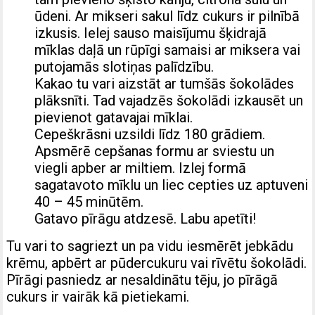
ūdeni. Ar mikseri sakul līdz cukurs ir pilnībā
izkusis. Ielej sauso maisījumu šķidrajā
mīklas daļā un rūpīgi samaisi ar miksera vai
putojamās slotiņas palīdzību.
Kakao tu vari aizstāt ar tumšās šokolādes
plāksnīti. Tad vajadzēs šokolādi izkausēt un
pievienot gatavajai mīklai.
Cepeškrāsni uzsildi līdz 180 grādiem.
Apsmērē cepšanas formu ar sviestu un
viegli apber ar miltiem. Izlej formā
sagatavoto mīklu un liec cepties uz aptuveni
40 – 45 minūtēm.
Gatavo pīrāgu atdzesē. Labu apetīti!
Tu vari to sagriezt un pa vidu iesmērēt jebkādu
krēmu, apbērt ar pūdercukuru vai rīvētu šokolādi.
Pīrāgi pasniedz ar nesaldinātu tēju, jo pīrāgā
cukurs ir vairāk kā pietiekami.