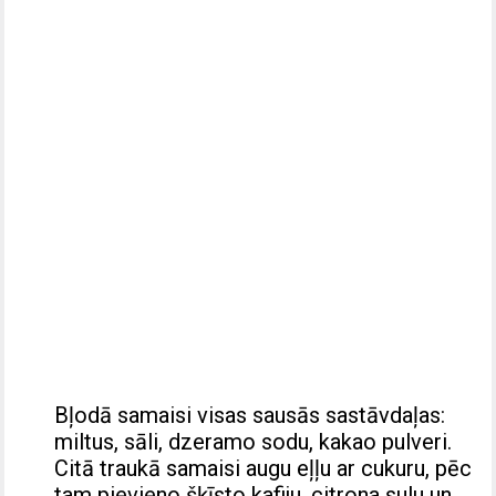
Bļodā samaisi visas sausās sastāvdaļas:
miltus, sāli, dzeramo sodu, kakao pulveri.
Citā traukā samaisi augu eļļu ar cukuru, pēc
tam pievieno šķīsto kafiju, citrona sulu un