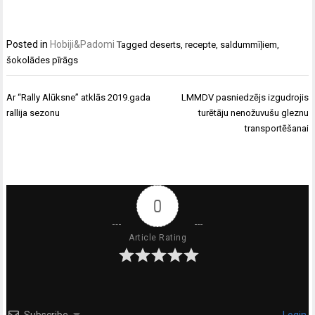
Posted in
Hobiji&Padomi
Tagged
deserts
,
recepte
,
saldummīļiem
,
šokolādes pīrāgs
Ziņu
Ar “Rally Alūksne” atklās 2019.gada
LMMDV pasniedzējs izgudrojis
izvēlne
rallija sezonu
turētāju nenožuvušu gleznu
transportēšanai
0
Article Rating