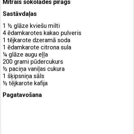
Mitrais šokolādes pīrāgs
Sastāvdaļas
1 ½ glāze kviešu milti
4 ēdamkarotes kakao pulveris
1 tējkarote dzeramā soda
1 ēdamkarote citrona sula
¼ glāze augu eļļa
200 grami pūdercukurs
½ paciņa vaniļas cukura
1 šķipsniņa sāls
½ tējkarote kafija
Pagatavošana