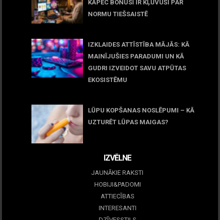
KĀPĒC BONUSI IR KĻUVUŠI PAR
NORMU TIEŠSAISTĒ
11 jūnijs, 2026
IZKLAIDES ATTĪSTĪBA MĀJĀS: KĀ
MAINĪJUŠIES PARADUMI UN KĀ
GUDRI IZVEIDOT SAVU ATPŪTAS
EKOSISTĒMU
05 maijs, 2026
LŪPU KOPŠANAS NOSLĒPUMI – KĀ
UZTURĒT LŪPAS MAIGAS?
09 marts, 2026
IZVĒLNE
JAUNĀKIE RAKSTI
HOBIJI&PADOMI
ATTIECĪBAS
INTERESANTI
DZĪVESSTILS