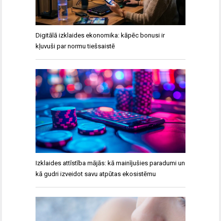
Digitālā izklaides ekonomika: kāpēc bonusi ir
kļuvuši par normu tiešsaistē
Izklaides attīstība mājās: kā mainījušies paradumi un
kā gudri izveidot savu atpūtas ekosistēmu