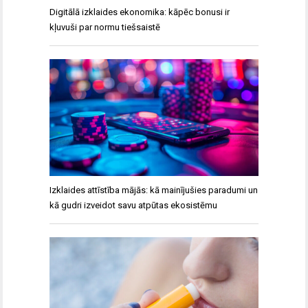
Digitālā izklaides ekonomika: kāpēc bonusi ir
kļuvuši par normu tiešsaistē
Izklaides attīstība mājās: kā mainījušies paradumi un
kā gudri izveidot savu atpūtas ekosistēmu