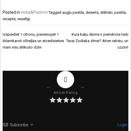
Posted in
Hobiji&Padomi
Tagged
augļu pastila
,
deserts
,
diētiski
,
pastila
,
recepte
,
veselīgi
Ziņu
Izspiediet 1 citronu, pievienojiet 1
Kura kaķu šķirne ir piemērota tieši
izvēlne
ēdamkaroti olīveļļas un atcerēsieties
Tavai Zodiaka zīmei? Atver rakstu, un
mani visu atlikušo dzīvi
uzzini!
0
Article Rating
Subscribe
Login