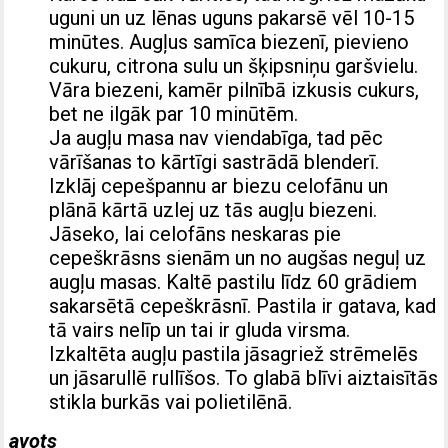
uguni un uz lēnas uguns pakarsē vēl 10-15
minūtes. Augļus samīca biezenī, pievieno
cukuru, citrona sulu un šķipsniņu garšvielu.
Vāra biezeni, kamēr pilnībā izkusis cukurs,
bet ne ilgāk par 10 minūtēm.
Ja augļu masa nav viendabīga, tad pēc
vārīšanas to kārtīgi sastrādā blenderī.
Izklāj cepešpannu ar biezu celofānu un
plānā kārtā uzlej uz tās augļu biezeni.
Jāseko, lai celofāns neskaras pie
cepeškrāsns sienām un no augšas neguļ uz
augļu masas. Kaltē pastilu līdz 60 grādiem
sakarsētā cepeškrāsnī. Pastila ir gatava, kad
tā vairs nelīp un tai ir gluda virsma.
Izkaltēta augļu pastila jāsagriež strēmelēs
un jāsarullē rullīšos. To glabā blīvi aiztaisītās
stikla burkās vai polietilēnā.
avots