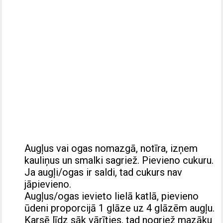
Augļus vai ogas nomazgā, notīra, izņem
kauliņus un smalki sagriež. Pievieno cukuru.
Ja augļi/ogas ir saldi, tad cukurs nav
jāpievieno.
Augļus/ogas ievieto lielā katlā, pievieno
ūdeni proporcijā 1 glāze uz 4 glāzēm augļu.
Karsē līdz sāk vārīties, tad nogriež mazāku