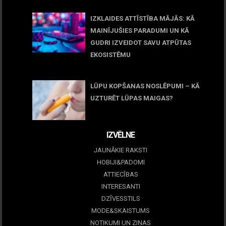
IZKLAIDES ATTĪSTĪBA MĀJĀS: KĀ
MAINĪJUŠIES PARADUMI UN KĀ
GUDRI IZVEIDOT SAVU ATPŪTAS
EKOSISTĒMU
05 maijs, 2026
LŪPU KOPŠANAS NOSLĒPUMI – KĀ
UZTURĒT LŪPAS MAIGAS?
09 marts, 2026
IZVĒLNE
JAUNĀKIE RAKSTI
HOBIJI&PADOMI
ATTIECĪBAS
INTERESANTI
DZĪVESSTILS
MODE&SKAISTUMS
NOTIKUMI UN ZIŅAS