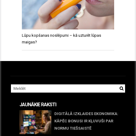
Lūpu kopšanas noslēpumi – kā uzturēt lūpas
maigas?
JAUNĀKIE RAKSTI
DIGITĀLĀ IZKLAIDES EKONOMIKA:
KĀPĒC BONUSI IR KĻUVUŠI PAR
NORMU TIEŠSAISTĒ
11 jūnijs, 2026