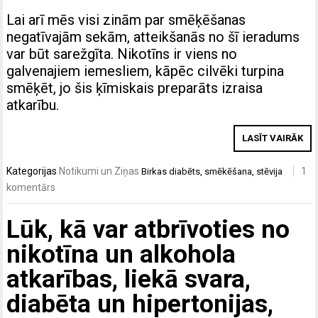
Lai arī mēs visi zinām par smēķēšanas
negatīvajām sekām, atteikšanās no šī ieradums
var būt sarežgīta. Nikotīns ir viens no
galvenajiem iemesliem, kāpēc cilvēki turpina
smēķēt, jo šis ķīmiskais preparāts izraisa
atkarību.
LASĪT VAIRĀK
Kategorijas
Notikumi un Ziņas
1
Birkas
diabēts
,
smēkēšana
,
stēvija
komentārs
Lūk, kā var atbrīvoties no
nikotīna un alkohola
atkarības, liekā svara,
diabēta un hipertonijas,