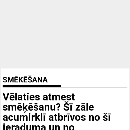
SMĒKĒŠANA
Vēlaties atmest
smēķēšanu? Šī zāle
acumirklī atbrīvos no šī
ieraduma un no