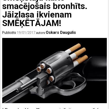
smacējošais bronhīts.
Jāizlasa ikvienam
SMĒĶĒTĀJAM!
Oskars Daugulis
Publicēts
19/01/2017
autors