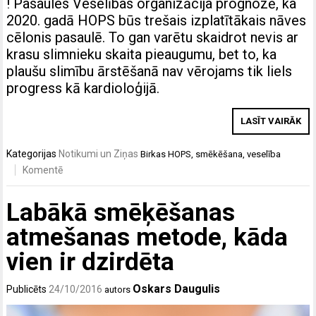
! Pasaules Veselības organizācija prognozē, ka
2020. gadā HOPS būs trešais izplatītākais nāves
cēlonis pasaulē. To gan varētu skaidrot nevis ar
krasu slimnieku skaita pieaugumu, bet to, ka
plaušu slimību ārstēšanā nav vērojams tik liels
progress kā kardioloģijā.
LASĪT VAIRĀK
Kategorijas
Notikumi un Ziņas
Birkas
HOPS
,
smēkēšana
,
veselība
Komentē
Labākā smēķēšanas
atmešanas metode, kāda
vien ir dzirdēta
Oskars Daugulis
Publicēts
24/10/2016
autors