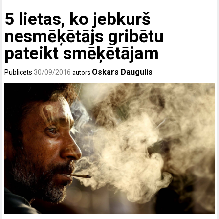
5 lietas, ko jebkurš
nesmēķētājs gribētu
pateikt smēķētājam
Oskars Daugulis
Publicēts
30/09/2016
autors