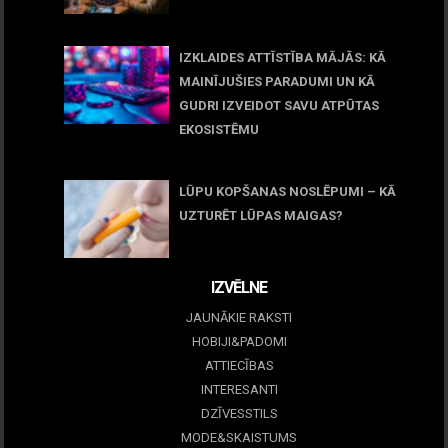
11 jūnijs, 2026
IZKLAIDES ATTĪSTĪBA MĀJĀS: KĀ
MAINĪJUŠIES PARADUMI UN KĀ
GUDRI IZVEIDOT SAVU ATPŪTAS
EKOSISTĒMU
05 maijs, 2026
LŪPU KOPŠANAS NOSLĒPUMI – KĀ
UZTURĒT LŪPAS MAIGAS?
09 marts, 2026
IZVĒLNE
JAUNĀKIE RAKSTI
HOBIJI&PADOMI
ATTIECĪBAS
INTERESANTI
DZĪVESSTILS
MODE&SKAISTUMS