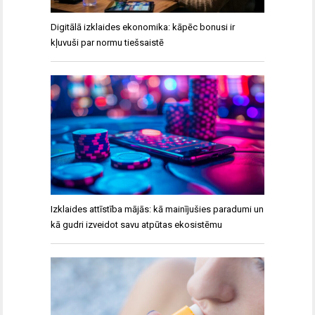
Digitālā izklaides ekonomika: kāpēc bonusi ir
kļuvuši par normu tiešsaistē
Izklaides attīstība mājās: kā mainījušies paradumi un
kā gudri izveidot savu atpūtas ekosistēmu