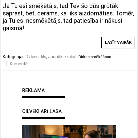
Ja Tu esi smēķētājs, tad Tev šo būs grūtāk
saprast, bet, cerams, ka liks aizdomāties. Tomēr,
ja Tu esi nesmēķētājs, tad patiesība ir nākusi
gaismā!
LASĪT VAIRĀK
Kategorijas
Dzīvesstils
,
Jaunākie raksti
Birkas
smēkēšana
Komentē
REKLĀMA
CILVĒKI ARĪ LASA