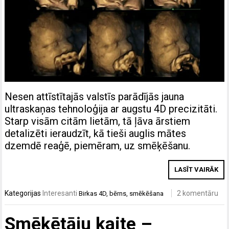
Nesen attīstītajās valstīs parādījās jauna
ultraskaņas tehnoloģija ar augstu 4D precizitāti.
Starp visām citām lietām, tā ļāva ārstiem
detalizēti ieraudzīt, kā tieši auglis mātes
dzemdē reaģē, piemēram, uz smēķēšanu.
LASĪT VAIRĀK
Kategorijas
Interesanti
2 komentāru
Birkas
4D
,
bērns
,
smēkēšana
Smēķētāju kaite –