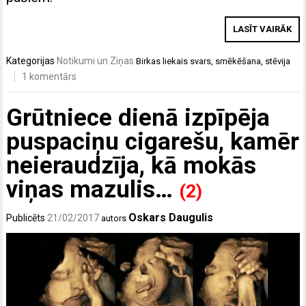
LASĪT VAIRĀK
Kategorijas
Notikumi un Ziņas
Birkas
liekais svars
,
smēkēšana
,
stēvija
1 komentārs
Grūtniece dienā izpīpēja
puspaciņu cigarešu, kamēr
neieraudzīja, kā mokās
viņas mazulis…
(2)
Oskars Daugulis
Publicēts
21/02/2017
autors