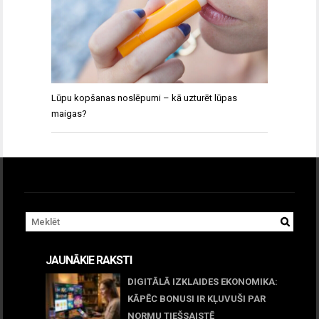
Lūpu kopšanas noslēpumi – kā uzturēt lūpas
maigas?
JAUNĀKIE RAKSTI
DIGITĀLĀ IZKLAIDES EKONOMIKA:
KĀPĒC BONUSI IR KĻUVUŠI PAR
NORMU TIEŠSAISTĒ