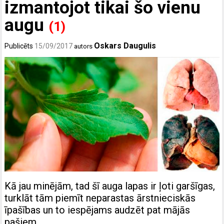
izmantojot tikai šo vienu
augu
(1)
Oskars Daugulis
Publicēts
15/09/2017
autors
Kā jau minējām, tad šī auga lapas ir ļoti garšīgas,
turklāt tām piemīt neparastas ārstnieciskās
īpašības un to iespējams audzēt pat mājās
pašiem.