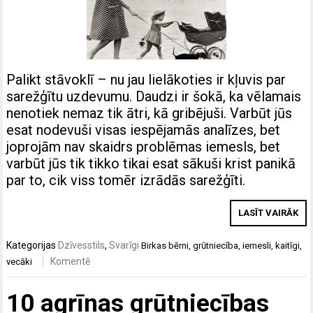
Palikt stāvoklī – nu jau lielākoties ir kļuvis par
sarežģītu uzdevumu. Daudzi ir šokā, ka vēlamais
nenotiek nemaz tik ātri, kā gribējuši. Varbūt jūs
esat nodevuši visas iespējamās analīzes, bet
joprojām nav skaidrs problēmas iemesls, bet
varbūt jūs tik tikko tikai esat sākuši krist panikā
par to, cik viss tomēr izrādās sarežģīti.
LASĪT VAIRĀK
Kategorijas
Dzīvesstils
,
Svarīgi
Birkas
bērni
,
grūtniecība
,
iemesli
,
kaitīgi
,
Komentē
vecāki
10 agrīnas grūtniecības