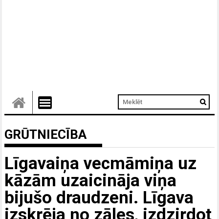
GRŪTNIECĪBA
Līgavaiņa vecmāmiņa uz
kāzām uzaicināja viņa
bijušo draudzeni. Līgava
izskrēja no zāles, izdzirdot