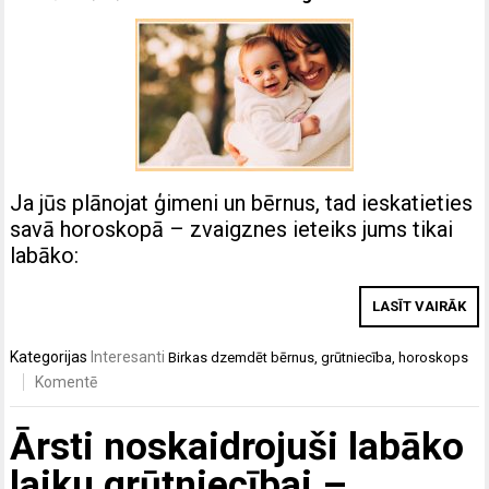
Ja jūs plānojat ģimeni un bērnus, tad ieskatieties
savā horoskopā – zvaigznes ieteiks jums tikai
labāko:
LASĪT VAIRĀK
Kategorijas
Interesanti
Birkas
dzemdēt bērnus
,
grūtniecība
,
horoskops
Komentē
Ārsti noskaidrojuši labāko
laiku grūtniecībai –