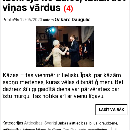
viņas vārdus
(4)
Oskars Daugulis
Publicēts
12/05/2020
autors
Kāzas – tas vienmēr ir lieliski. Īpaši par kāzām
sapņo meitenes, kuras vēlas dibināt ģimeni. Bet
dažreiz šī ilgi gaidītā diena var pārvērsties par
īstu murgu. Tas notika arī ar vienu līgavu.
LASĪT VAIRĀK
Kategorijas
Attiecības
,
Svarīgi
Birkas
asttiecības
,
bijusī draudzene
,
4
grūtniecība
,
izjauca kāzas
,
laulības
,
līga
,
līgavainis
,
vecmāmiņa