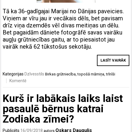
Tā ka 36-gadīgajai Marijai no Dānijas paveicies.
Viņiem ar vīru jau ir vecākais dēls, bet pavisam
drīz viņa dzemdēs vēl divas meitiņas un dēlu.
Bet pagaidām dāniete fotogrāfē savas vairāku
augļu grūtniecības gaitu, ar to piesaistot jau
vairāk nekā 62 tūkstošus sekotāju.
LASĪT VAIRĀK
Kategorijas
Dzīvesstils
Birkas
grūtniecība
,
topošā māmiņa
,
trīnīši
Komentē
Kurš ir labākais laiks laist
pasaulē bērnus katrai
Zodiaka zīmei?
Oskars Daugulis
Publicēts
16/09/2018
autors