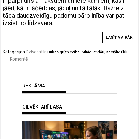
ir pārpildīts ar rakstiem un ieteikumiem, kas ir
jāēd, kā ir jāģērbjas, jāguļ un tā tālāk. Dažreiz
tāda daudzveidīgu padomu pārpilnība var pat
izsist no līdzsvara.
LASĪT VAIRĀK
Kategorijas
Dzīvesstils
Birkas
grūtniecība
,
pilnīgi atklāti
,
sociālie tīkli
Komentē
REKLĀMA
CILVĒKI ARĪ LASA