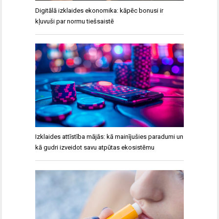
Digitālā izklaides ekonomika: kāpēc bonusi ir
kļuvuši par normu tiešsaistē
Izklaides attīstība mājās: kā mainījušies paradumi un
kā gudri izveidot savu atpūtas ekosistēmu