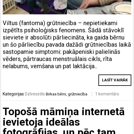
Viltus (fantoma) grūtniecība – nepietiekami
izpētīts psiholoģisks fenomens. Šādā stāvoklī
sieviete ir absolūti pārliecināta, ka gaida bērnu
un šo pārliecību pavada dažādi grūtniecības laikā
sastopamie simptomi: pakāpeniski palielinās
vēders, pārtraucas menstruālais cikls, rīta
nelabums, vemšana un pat laktācija..
LASĪT VAIRĀK
Kategorijas
Dzīvesstils
1 komentārs
Birkas
bērni
,
grūtniecība
Topošā māmiņa internetā
ievietoja ideālas
fotogrāfijas, un pēc tam