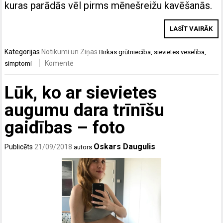
kuras parādās vēl pirms mēnešreižu kavēšanās.
LASĪT VAIRĀK
Kategorijas
Notikumi un Ziņas
Birkas
grūtniecība
,
sievietes veselība
,
Komentē
simptomi
Lūk, ko ar sievietes
augumu dara trīnīšu
gaidības – foto
Oskars Daugulis
Publicēts
21/09/2018
autors