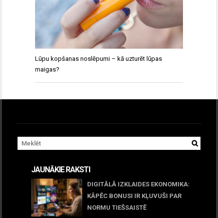
Lūpu kopšanas noslēpumi – kā uzturēt lūpas
maigas?
JAUNĀKIE RAKSTI
DIGITĀLĀ IZKLAIDES EKONOMIKA:
KĀPĒC BONUSI IR KĻUVUŠI PAR
NORMU TIEŠSAISTĒ