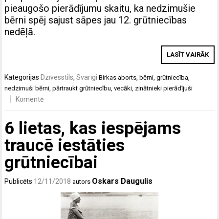
pieaugošo pierādījumu skaitu, ka nedzimušie
bērni spēj sajust sāpes jau 12. grūtniecības
nedēļā.
LASĪT VAIRĀK
Kategorijas
Dzīvesstils
,
Svarīgi
Birkas
aborts
,
bērni
,
grūtniecība
,
nedzimuši bērni
,
pārtraukt grūtniecību
,
vecāki
,
zinātnieki pierādījuši
Komentē
6 lietas, kas iespējams
traucē iestāties
grūtniecībai
Oskars Daugulis
Publicēts
12/11/2018
autors