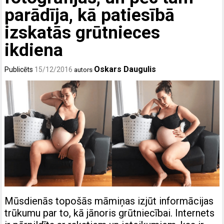
parādīja, kā patiesībā
izskatās grūtnieces
ikdiena
Oskars Daugulis
Publicēts
15/12/2016
autors
Mūsdienās topošās māmiņas izjūt informācijas
trūkumu par to, kā jānoris grūtniecībai. Internets