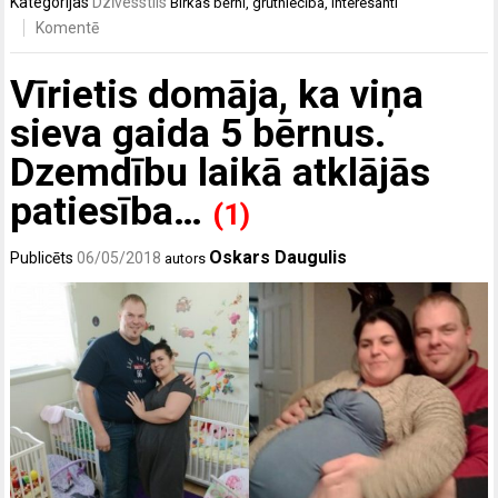
Kategorijas
Dzīvesstils
Birkas
bērni
,
grūtniecība
,
interesanti
Komentē
Vīrietis domāja, ka viņa
sieva gaida 5 bērnus.
Dzemdību laikā atklājās
patiesība…
(1)
Oskars Daugulis
Publicēts
06/05/2018
autors