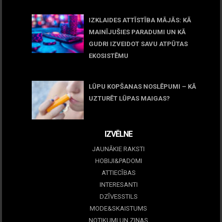
11 jūnijs, 2026
IZKLAIDES ATTĪSTĪBA MĀJĀS: KĀ
MAINĪJUŠIES PARADUMI UN KĀ
GUDRI IZVEIDOT SAVU ATPŪTAS
EKOSISTĒMU
05 maijs, 2026
LŪPU KOPŠANAS NOSLĒPUMI – KĀ
UZTURĒT LŪPAS MAIGAS?
09 marts, 2026
IZVĒLNE
JAUNĀKIE RAKSTI
HOBIJI&PADOMI
ATTIECĪBAS
INTERESANTI
DZĪVESSTILS
MODE&SKAISTUMS
NOTIKUMI UN ZIŅAS