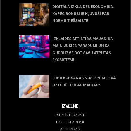
DIGITĀLĀ IZKLAIDES EKONOMIKA:
KĀPĒC BONUSI IR KĻUVUŠI PAR
NORMU TIEŠSAISTĒ
11 jūnijs, 2026
IZKLAIDES ATTĪSTĪBA MĀJĀS: KĀ
MAINĪJUŠIES PARADUMI UN KĀ
GUDRI IZVEIDOT SAVU ATPŪTAS
EKOSISTĒMU
05 maijs, 2026
LŪPU KOPŠANAS NOSLĒPUMI – KĀ
UZTURĒT LŪPAS MAIGAS?
09 marts, 2026
IZVĒLNE
JAUNĀKIE RAKSTI
HOBIJI&PADOMI
ATTIECĪBAS