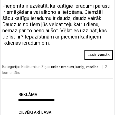
Pieņemts ir uzskatīt, ka kaitīgie ieradumi parasti
ir smēķēšana vai alkohola lietošana. Diemžēl
šādu kaitīgu ieradumu ir daudz, daudz vairāk.
Daudzus no tiem jūs veicat teju katru dienu,
nemaz par to nenojaušot. Vēlaties uzzināt, kas
tie īsti ir? Iepazīstinām ar pieciem kaitīgiem
ikdienas ieradumiem.
LASĪT VAIRĀK
Kategorijas
Notikumi un Ziņas
2
Birkas
ieradumi
,
kaitīgi
,
veselība
komentāru
REKLĀMA
CILVĒKI ARĪ LASA