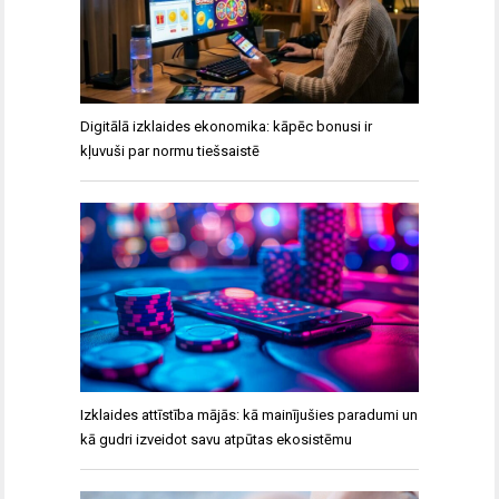
Digitālā izklaides ekonomika: kāpēc bonusi ir
kļuvuši par normu tiešsaistē
Izklaides attīstība mājās: kā mainījušies paradumi un
kā gudri izveidot savu atpūtas ekosistēmu