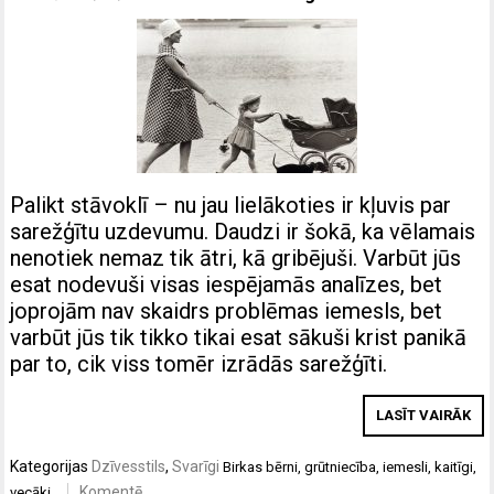
Palikt stāvoklī – nu jau lielākoties ir kļuvis par
sarežģītu uzdevumu. Daudzi ir šokā, ka vēlamais
nenotiek nemaz tik ātri, kā gribējuši. Varbūt jūs
esat nodevuši visas iespējamās analīzes, bet
joprojām nav skaidrs problēmas iemesls, bet
varbūt jūs tik tikko tikai esat sākuši krist panikā
par to, cik viss tomēr izrādās sarežģīti.
LASĪT VAIRĀK
Kategorijas
Dzīvesstils
,
Svarīgi
Birkas
bērni
,
grūtniecība
,
iemesli
,
kaitīgi
,
Komentē
vecāki