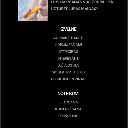
LŪPU KOPŠANAS NOSLĒPUMI – KĀ
UZTURĒT LŪPAS MAIGAS?
09 marts, 2026
IZVĒLNE
JAUNĀKIE RAKSTI
HOBIJI&PADOMI
ATTIECĪBAS
INTERESANTI
DZĪVESSTILS
MODE&SKAISTUMS
NOTIKUMI UN ZIŅAS
NOTEIKUMI
LIETOŠANA
KOMENTĒŠANA
PRIVĀTUMS