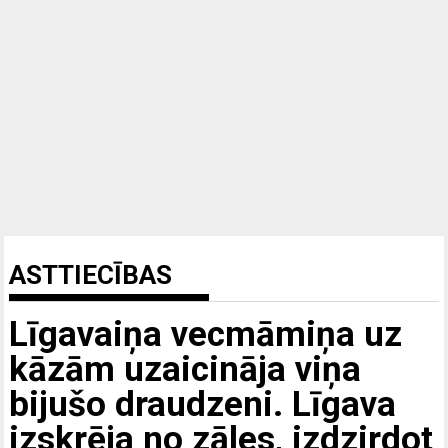
ASTTIECĪBAS
Līgavaiņa vecmāmiņa uz
kāzām uzaicināja viņa
bijušo draudzeni. Līgava
izskrēja no zāles, izdzirdot