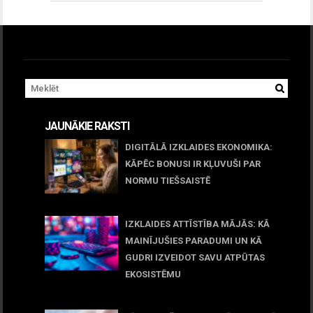
JAUNĀKIE RAKSTI
DIGITĀLĀ IZKLAIDES EKONOMIKA:
KĀPĒC BONUSI IR KĻUVUŠI PAR
NORMU TIEŠSAISTĒ
11 jūnijs, 2026
IZKLAIDES ATTĪSTĪBA MĀJĀS: KĀ
MAINĪJUŠIES PARADUMI UN KĀ
GUDRI IZVEIDOT SAVU ATPŪTAS
EKOSISTĒMU
05 maijs, 2026