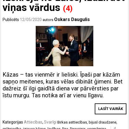
viņas vārdus
(4)
Oskars Daugulis
Publicēts
12/05/2020
autors
Kāzas – tas vienmēr ir lieliski. Īpaši par kāzām
sapņo meitenes, kuras vēlas dibināt ģimeni. Bet
dažreiz šī ilgi gaidītā diena var pārvērsties par
īstu murgu. Tas notika arī ar vienu līgavu.
LASĪT VAIRĀK
Kategorijas
Attiecības
,
Svarīgi
Birkas
asttiecības
,
bijusī draudzene
,
4
grūtniecība
,
izjauca kāzas
,
laulības
,
līga
,
līgavainis
,
vecmāmiņa