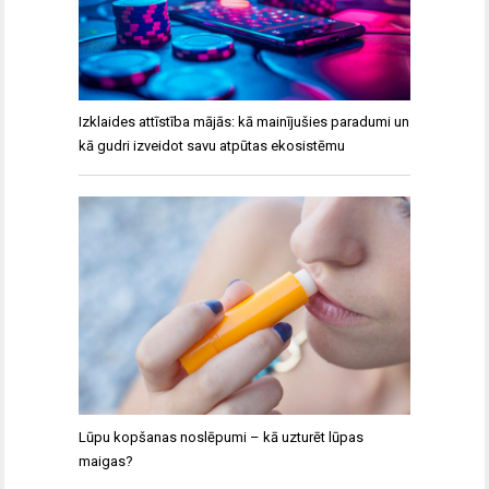
Izklaides attīstība mājās: kā mainījušies paradumi un
kā gudri izveidot savu atpūtas ekosistēmu
Lūpu kopšanas noslēpumi – kā uzturēt lūpas
maigas?