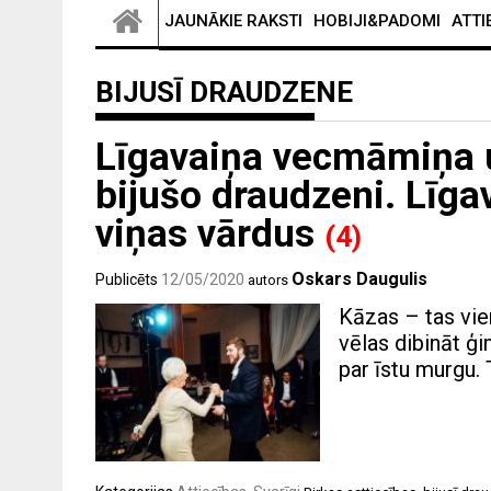
JAUNĀKIE RAKSTI
HOBIJI&PADOMI
ATTI
BIJUSĪ DRAUDZENE
Līgavaiņa vecmāmiņa u
bijušo draudzeni. Līgav
viņas vārdus
(4)
Oskars Daugulis
Publicēts
12/05/2020
autors
Kāzas – tas vie
vēlas dibināt ģi
par īstu murgu. T