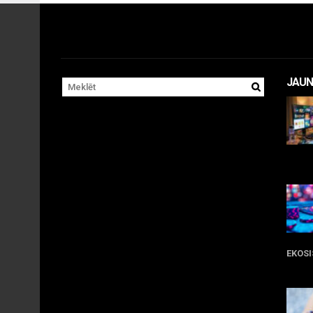
JAUN
11 
EKOS
05