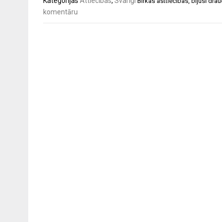
Kategorijas
Attiecības
,
Svarīgi
Birkas
asttiecības
,
bijusī dra
komentāru