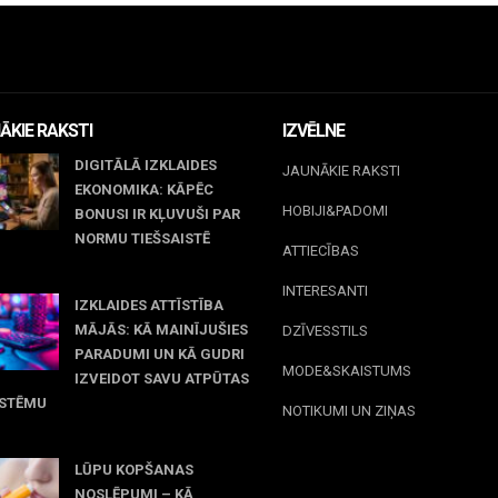
ĀKIE RAKSTI
IZVĒLNE
DIGITĀLĀ IZKLAIDES
JAUNĀKIE RAKSTI
EKONOMIKA: KĀPĒC
HOBIJI&PADOMI
BONUSI IR KĻUVUŠI PAR
NORMU TIEŠSAISTĒ
ATTIECĪBAS
jūnijs, 2026
INTERESANTI
IZKLAIDES ATTĪSTĪBA
MĀJĀS: KĀ MAINĪJUŠIES
DZĪVESSTILS
PARADUMI UN KĀ GUDRI
MODE&SKAISTUMS
IZVEIDOT SAVU ATPŪTAS
ISTĒMU
NOTIKUMI UN ZIŅAS
 maijs, 2026
LŪPU KOPŠANAS
NOSLĒPUMI – KĀ