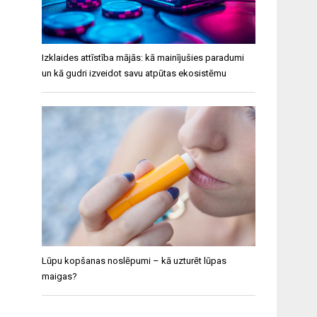
Izklaides attīstība mājās: kā mainījušies paradumi
un kā gudri izveidot savu atpūtas ekosistēmu
Lūpu kopšanas noslēpumi – kā uzturēt lūpas
maigas?