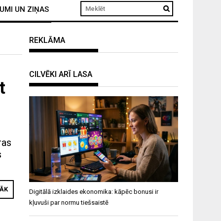
UMI UN ZIŅAS
REKLĀMA
CILVĒKI ARĪ LASA
t
ras
s
RĀK
Digitālā izklaides ekonomika: kāpēc bonusi ir
kļuvuši par normu tiešsaistē