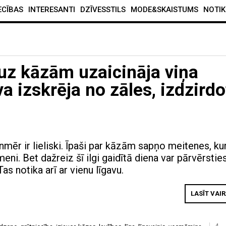
ECĪBAS
INTERESANTI
DZĪVESSTILS
MODE&SKAISTUMS
NOTIK
z kāzām uzaicināja viņa
a izskrēja no zāles, izdzirdo
nmēr ir lieliski. Īpaši par kāzām sapņo meitenes, ku
meni. Bet dažreiz šī ilgi gaidītā diena var pārvērstie
as notika arī ar vienu līgavu.
LASĪT VAI