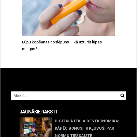
Lūpu kopšanas noslēpumi – kā uzturēt lūpas
maigas?
JAUNĀKIE RAKSTI
DIGITĀLĀ IZKLAIDES EKONOMIKA:
KĀPĒC BONUSI IR KĻUVUŠI PAR
NORMU TIEŠSAISTĒ