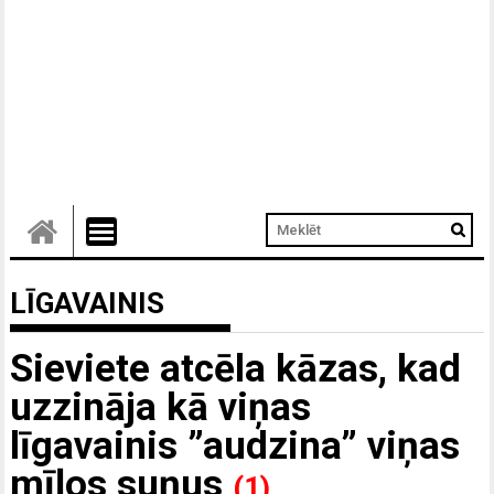
LĪGAVAINIS
Sieviete atcēla kāzas, kad
uzzināja kā viņas
līgavainis ”audzina” viņas
mīļos suņus
(1)