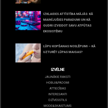
11 jūnijs, 2026
IZKLAIDES ATTĪSTĪBA MĀJĀS: KĀ
MAINĪJUŠIES PARADUMI UN KĀ
GUDRI IZVEIDOT SAVU ATPŪTAS
EKOSISTĒMU
05 maijs, 2026
LŪPU KOPŠANAS NOSLĒPUMI – KĀ
UZTURĒT LŪPAS MAIGAS?
09 marts, 2026
IZVĒLNE
JAUNĀKIE RAKSTI
HOBIJI&PADOMI
ATTIECĪBAS
INTERESANTI
DZĪVESSTILS
MODE&SKAISTUMS