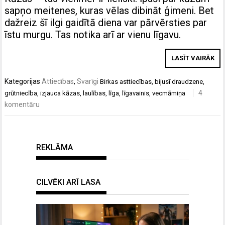
sapņo meitenes, kuras vēlas dibināt ģimeni. Bet
dažreiz šī ilgi gaidītā diena var pārvērsties par
īstu murgu. Tas notika arī ar vienu līgavu.
LASĪT VAIRĀK
Kategorijas
Attiecības
,
Svarīgi
Birkas
asttiecības
,
bijusī draudzene
,
4
grūtniecība
,
izjauca kāzas
,
laulības
,
līga
,
līgavainis
,
vecmāmiņa
komentāru
REKLĀMA
CILVĒKI ARĪ LASA