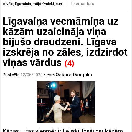
1 komentārs
cilvēki
,
līgavainis
,
mājdzīvnieki
,
suņi
Līgavaiņa vecmāmiņa uz
kāzām uzaicināja viņa
bijušo draudzeni. Līgava
izskrēja no zāles, izdzirdot
viņas vārdus
(4)
Oskars Daugulis
Publicēts
12/05/2020
autors
Kāzas – tas vienmēr ir lieliski. Īpaši par kāzām