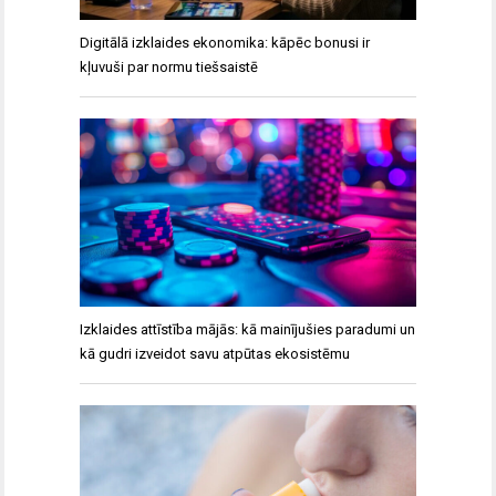
Digitālā izklaides ekonomika: kāpēc bonusi ir
kļuvuši par normu tiešsaistē
Izklaides attīstība mājās: kā mainījušies paradumi un
kā gudri izveidot savu atpūtas ekosistēmu