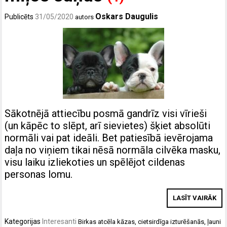
Oskars Daugulis
Publicēts
31/05/2020
autors
Sākotnējā attiecību posmā gandrīz visi vīrieši
(un kāpēc to slēpt, arī sievietes) šķiet absolūti
normāli vai pat ideāli. Bet patiesībā ievērojama
daļa no viņiem tikai nēsā normāla cilvēka masku,
visu laiku izliekoties un spēlējot cildenas
personas lomu.
LASĪT VAIRĀK
Kategorijas
Interesanti
Birkas
atcēla kāzas
,
cietsirdīga izturēšanās
,
ļauni