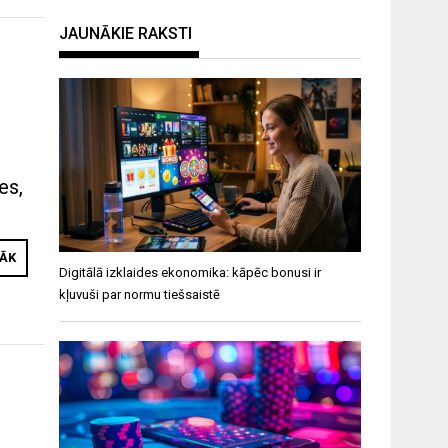
JAUNĀKIE RAKSTI
es,
RĀK
Digitālā izklaides ekonomika: kāpēc bonusi ir
kļuvuši par normu tiešsaistē