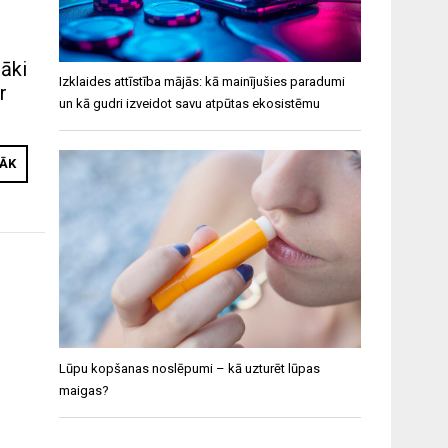
cāki
Izklaides attīstība mājās: kā mainījušies paradumi
r
un kā gudri izveidot savu atpūtas ekosistēmu
RĀK
Lūpu kopšanas noslēpumi – kā uzturēt lūpas
maigas?