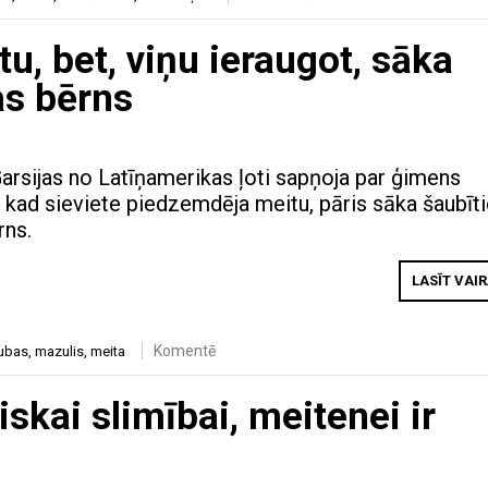
u, bet, viņu ieraugot, sāka
ņas bērns
Garsijas no Latīņamerikas ļoti sapņoja par ģimens
 kad sieviete piedzemdēja meitu, pāris sāka šaubīti
rns.
LASĪT VAI
Komentē
ubas
,
mazulis
,
meita
iskai slimībai, meitenei ir