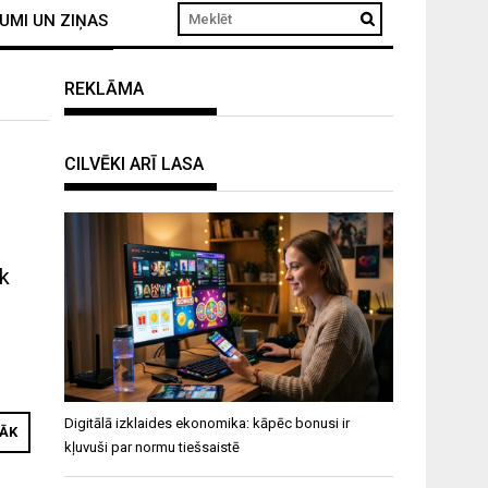
UMI UN ZIŅAS
REKLĀMA
CILVĒKI ARĪ LASA
āk
Digitālā izklaides ekonomika: kāpēc bonusi ir
RĀK
kļuvuši par normu tiešsaistē