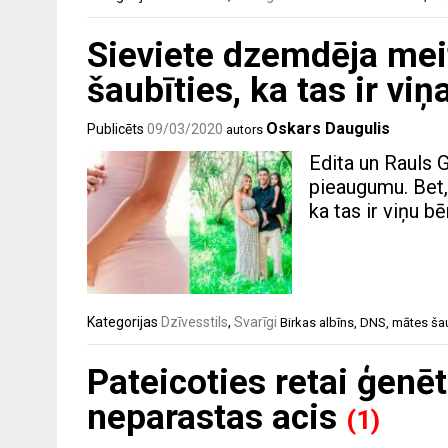
Sieviete dzemdēja meit
šaubīties, ka tas ir vi
Oskars Daugulis
Publicēts
09/03/2020
autors
Edita un Rauls 
pieaugumu. Bet,
ka tas ir viņu bē
Kategorijas
Dzīvesstils
,
Svarīgi
Birkas
albīns
,
DNS
,
mātes ša
Pateicoties retai ģenēt
neparastas acis
(1)