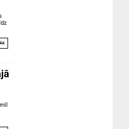
s
īdz
RĀK
jā
emīl