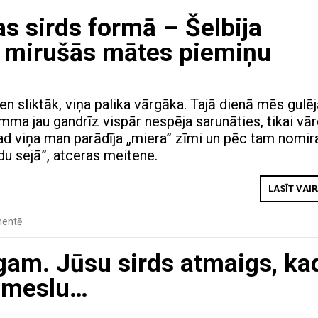
as sirds formā – Šelbija
s mirušās mātes piemiņu
ien sliktāk, viņa palika vārgāka. Tajā dienā mēs gul
mma jau gandrīz vispār nespēja sarunāties, tikai vār
ad viņa man parādīja „miera” zīmi un pēc tam nomir
du sejā”, atceras meitene.
LASĪT VAI
entē
gam. Jūsu sirds atmaigs, ka
iemeslu…