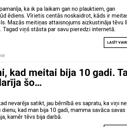
pamanīja, ka ik pa laikam gan no plauktiem, gan
ūd ēdiens. Vīrietis centās noskaidrot, kāds ir meita
s. Mazās meitiņas attaisnojums aizkustināja tēvu l
 Tagad viņš stāsta par savu pieredzi internetā.
LASĪT VAI
tē
kad meitai bija 10 gadi. Ta
darīja šo…
d nevarēja satikt, jau bērnībā es sapratu, ka viņi n
u dienu, kad man bija 10 gadi, mamma savāca savas
ja, kamēr tēvs bija darbā.