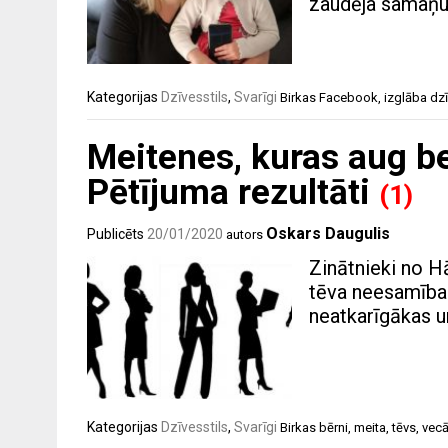
zaudēja samaņu
Kategorijas
Dzīvesstils
,
Svarīgi
Birkas
Facebook
,
izglāba dz
Meitenes, kuras aug be
Pētījuma rezultāti
(1)
Oskars Daugulis
Publicēts
20/01/2020
autors
Zinātnieki no Hā
tēva neesamība 
neatkarīgākas u
Kategorijas
Dzīvesstils
,
Svarīgi
Birkas
bērni
,
meita
,
tēvs
,
vecā