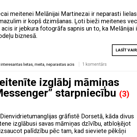
ai meitenei Melānijai Martinezai ir neparasti lielas
a mazulim ir kopš dzimšanas. Ļoti bieži meitenes ve
 acis ir jebkura fotogrāfa sapnis un to, ka Melānijai i
odeļu biznesā.
LASĪT VAI
1 komentārs
,
interesantas lietas
,
meita
,
neparastas acis
eitenīte izglābj māmiņas
Messenger” starpniecību
(3)
 Dienvidrietumanglijas grāfistē Dorsetā, kāda divus
ene izglābusi savas māmiņas dzīvību, atbloķējot
 izsaucot palīdzību pēc tam, kad sieviete pēkšņi