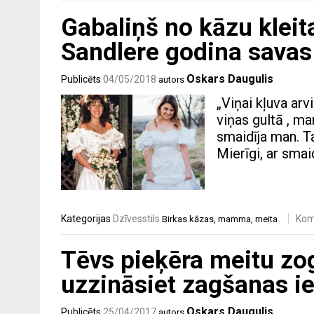
Gabaliņš no kāzu kleit
Sandlere godina sava
Oskars Daugulis
Publicēts
04/05/2018
autors
„Viņai kļuva arv
viņas gultā , ma
smaidīja man. T
Mierīgi, ar smai
Kategorijas
Dzīvesstils
Kom
Birkas
kāzas
,
mamma
,
meita
Tēvs pieķēra meitu zo
uzzināsiet zagšanas 
Oskars Daugulis
Publicēts
25/04/2017
autors