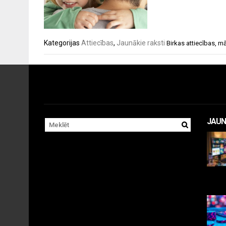
Kategorijas
Attiecības
,
Jaunākie raksti
Birkas
attiecības
,
mā
JAUN
11 