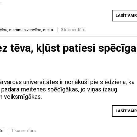
.
LASĪT VAI
3 komentāru
īvību
,
mammas veselība
,
meita
z tēva, kļūst patiesi spēcīga
rvardas universitātes ir nonākuši pie slēdziena, ka
padara meitenes spēcīgākas, jo viņas izaug
n veiksmīgākas.
LASĪT VAI
1 komentārs
ki