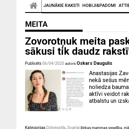
JAUNĀKIE RAKSTI
HOBIJI&PADOMI
ATTI
MEITA
Zovorotņuk meita pask
sākusi tik daudz rakst
Oskars Daugulis
Publicēts
06/04/2020
autors
Anastasijas Zav
nekā sešus mēne
noliedza bauma
aktīvi veidot r
atbalstu un izsk
Kategorijas
Dzīvesstils
,
Svarīgi
Birkas
mammas veselība
,
mā