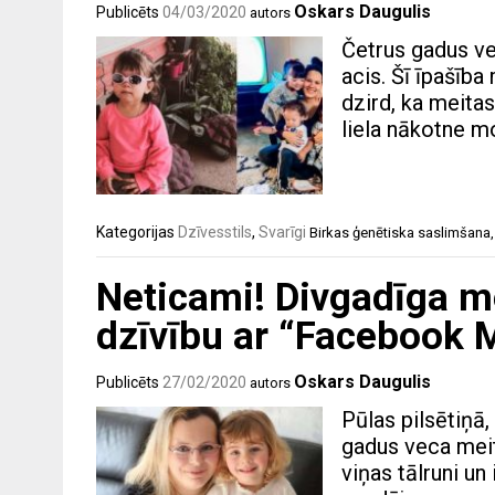
Oskars Daugulis
Publicēts
04/03/2020
autors
Četrus gadus vec
acis. Šī īpašīb
dzird, ka meitas
liela nākotne m
Kategorijas
Dzīvesstils
,
Svarīgi
Birkas
ģenētiska saslimšana
Neticami! Divgadīga m
dzīvību ar “Facebook 
Oskars Daugulis
Publicēts
27/02/2020
autors
Pūlas pilsētiņā,
gadus veca meit
viņas tālruni un