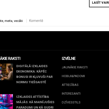
LASĪT VAI
Komentē
te
,
meita
,
vecāki
ĀKIE RAKSTI
IZVĒLNE
DIGITĀLĀ IZKLAIDES
JAUNĀKIE RAKSTI
EKONOMIKA: KĀPĒC
HOBIJI&PADOMI
BONUSI IR KĻUVUŠI PAR
NORMU TIEŠSAISTĒ
ATTIECĪBAS
jūnijs, 2026
INTERESANTI
IZKLAIDES ATTĪSTĪBA
MĀJĀS: KĀ MAINĪJUŠIES
DZĪVESSTILS
PARADUMI UN KĀ GUDRI