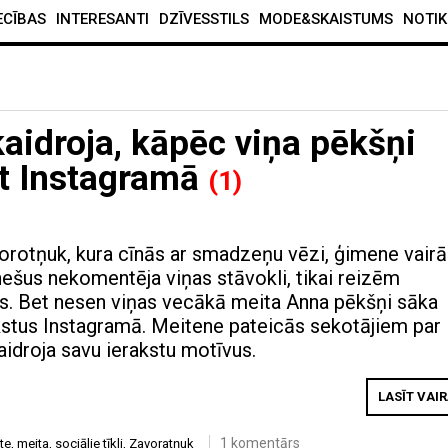
ECĪBAS
INTERESANTI
DZĪVESSTILS
MODE&SKAISTUMS
NOTIK
aidroja, kāpēc viņa pēkšņi
īt Instagramā
(1)
orotņuk, kura cīnās ar smadzeņu vēzi, ģimene vair
šus nekomentēja viņas stāvokli, tikai reizēm
s. Bet nesen viņas vecākā meita Anna pēkšņi sāka
akstus Instagramā. Meitene pateicās sekotājiem par
aidroja savu ierakstu motīvus.
LASĪT VAI
1 komentārs
te
,
meita
,
sociālie tīkli
,
Zavoratņuk