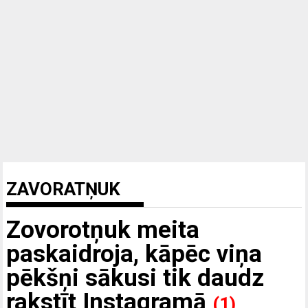
ZAVORATŅUK
Zovorotņuk meita
paskaidroja, kāpēc viņa
pēkšņi sākusi tik daudz
rakstīt Instagramā
(1)