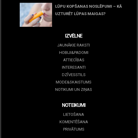
LŪPU KOPŠANAS NOSLĒPUMI – KĀ
UZTURĒT LŪPAS MAIGAS?
09 marts, 2026
IZVĒLNE
JAUNĀKIE RAKSTI
HOBIJI&PADOMI
ATTIECĪBAS
INTERESANTI
DZĪVESSTILS
MODE&SKAISTUMS
NOTIKUMI UN ZIŅAS
NOTEIKUMI
LIETOŠANA
KOMENTĒŠANA
PRIVĀTUMS