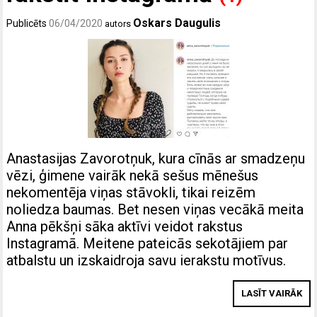
Oskars Daugulis
Publicēts
06/04/2020
autors
Anastasijas Zavorotņuk, kura cīnās ar smadzeņu
vēzi, ģimene vairāk nekā sešus mēnešus
nekomentēja viņas stāvokli, tikai reizēm
noliedza baumas. Bet nesen viņas vecākā meita
Anna pēkšņi sāka aktīvi veidot rakstus
Instagramā. Meitene pateicās sekotājiem par
atbalstu un izskaidroja savu ierakstu motīvus.
LASĪT VAIRĀK