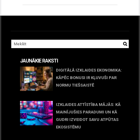
JAUNĀKIE RAKSTI
DIGITĀLĀ IZKLAIDES EKONOMIKA:
KĀPĒC BONUSI IR KĻUVUŠI PAR
NORMU TIEŠSAISTĒ
11 jūnijs, 2026
IZKLAIDES ATTĪSTĪBA MĀJĀS: KĀ
MAINĪJUŠIES PARADUMI UN KĀ
GUDRI IZVEIDOT SAVU ATPŪTAS
EKOSISTĒMU
05 maijs, 2026