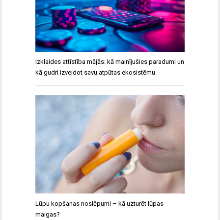
Izklaides attīstība mājās: kā mainījušies paradumi un
kā gudri izveidot savu atpūtas ekosistēmu
Lūpu kopšanas noslēpumi – kā uzturēt lūpas
maigas?