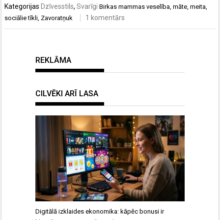
Kategorijas
Dzīvesstils
,
Svarīgi
Birkas
mammas veselība
,
māte
,
meita
,
1 komentārs
sociālie tīkli
,
Zavoratņuk
REKLĀMA
CILVĒKI ARĪ LASA
Digitālā izklaides ekonomika: kāpēc bonusi ir