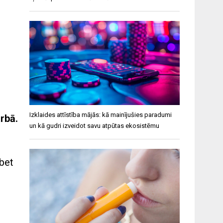
Izklaides attīstība mājās: kā mainījušies paradumi
rbā.
un kā gudri izveidot savu atpūtas ekosistēmu
 bet