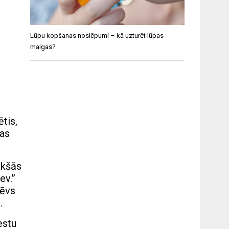
Lūpu kopšanas noslēpumi – kā uzturēt lūpas
maigas?
tis,
sas
ukšās
ev.”
tēvs
.
estu