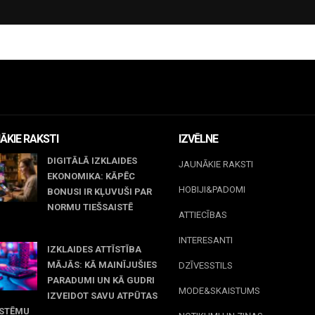
ĀKIE RAKSTI
IZVĒLNE
DIGITĀLĀ IZKLAIDES
JAUNĀKIE RAKSTI
EKONOMIKA: KĀPĒC
HOBIJI&PADOMI
BONUSI IR KĻUVUŠI PAR
NORMU TIEŠSAISTĒ
ATTIECĪBAS
jūnijs, 2026
INTERESANTI
IZKLAIDES ATTĪSTĪBA
MĀJĀS: KĀ MAINĪJUŠIES
DZĪVESSTILS
PARADUMI UN KĀ GUDRI
MODE&SKAISTUMS
IZVEIDOT SAVU ATPŪTAS
ISTĒMU