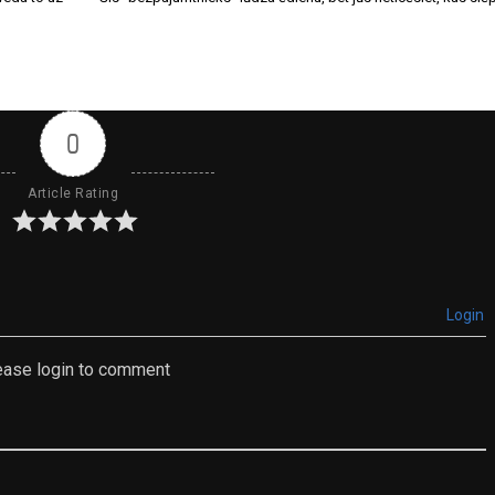
0
Article Rating
Login
ease login to comment