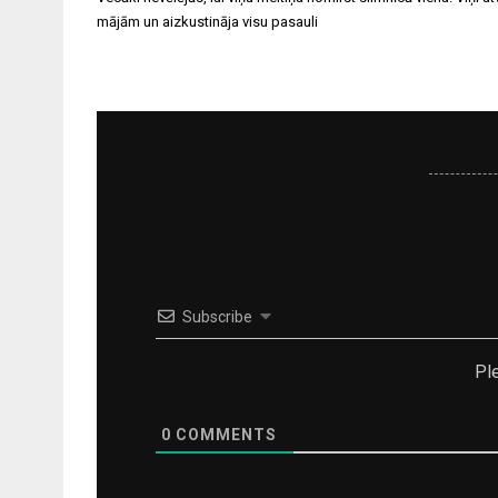
izvēlne
mājām un aizkustināja visu pasauli
Subscribe
Pl
0
COMMENTS