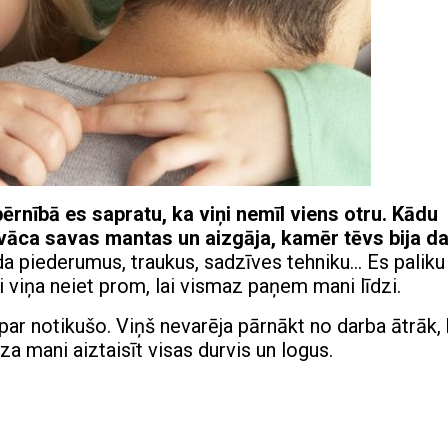
ērnībā es sapratu, ka viņi nemīl viens otru. Kādu
āca savas mantas un aizgāja, kamēr tēvs bija da
a piederumus, traukus, sadzīves tehniku… Es paliku
ai viņa neiet prom, lai vismaz paņem mani līdzi.
 par notikušo. Viņš nevarēja pārnākt no darba ātrāk,
za mani aiztaisīt visas durvis un logus.