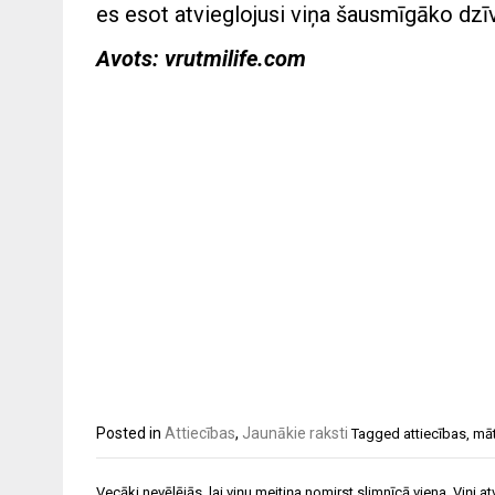
es esot atvieglojusi viņa šausmīgāko dzī
Avots: vrutmilife.com
Posted in
Attiecības
,
Jaunākie raksti
Tagged
attiecības
,
mā
Ziņu
Vecāki nevēlējās, lai viņu meitiņa nomirst slimnīcā viena. Viņi a