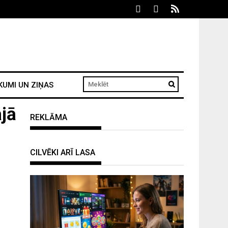
KUMI UN ZIŅAS
jā
REKLĀMA
CILVĒKI ARĪ LASA