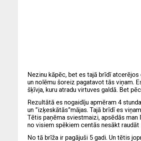
Nezinu kāpēc, bet es tajā brīdī atcerējos
un nolēmu šoreiz pagatavot tās viņam. E
šķīvja, kuru atradu virtuves galdā. Bet pē
Rezultātā es nogaidīju apmēram 4 stundas
un ”izķeskātās”mājas. Tajā brīdī es viņam 
Tētis paņēma sviestmaizi, apsēdās man l
no visiem spēkiem centās nesākt raudāt m
No tā brīža ir pagājuši 5 gadi. Un tētis jo