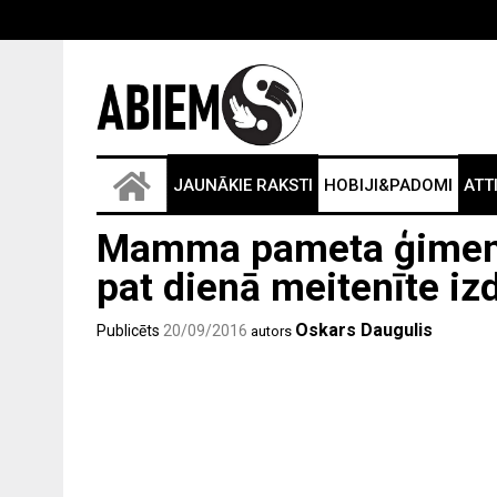
JAUNĀKIE RAKSTI
HOBIJI&PADOMI
ATT
Mamma pameta ģimeni, 
pat dienā meitenīte iz
Oskars Daugulis
Publicēts
20/09/2016
autors