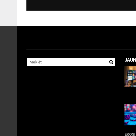
JAUN
11 
EKOS