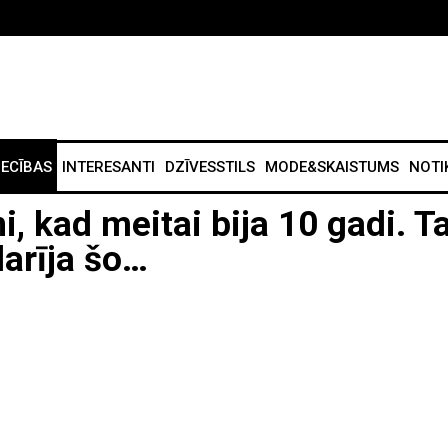
IECĪBAS
INTERESANTI
DZĪVESSTILS
MODE&SKAISTUMS
NOTI
kad meitai bija 10 gadi. Ta
darīja šo…