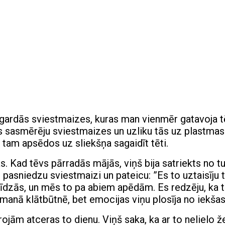
 gardās sviestmaizes, kuras man vienmēr gatavoja tē
s sasmērēju sviestmaizes un uzliku tās uz plastma
c tam apsēdos uz sliekšņa sagaidīt tēti.
. Kad tēvs pārradās mājās, viņš bija satriekts no t
pasniedzu sviestmaizi un pateicu: ”Es to uztaisīju t
īdzās, un mēs to pa abiem apēdām. Es redzēju, ka 
anā klātbūtnē, bet emocijas viņu plosīja no iekšas
projām atceras to dienu. Viņš saka, ka ar to nelielo ž