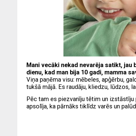
Mani vecāki nekad nevarēja satikt, jau b
dienu, kad man bija 10 gadi, mamma sav
Viņa paņēma visu: mēbeles, apģērbu, gald
tukšā mājā. Es raudāju, kliedzu, lūdzos, l
Pēc tam es piezvanīju tētim un izstāstīju
apsolīja, ka pārnāks tiklīdz varēs un palūd