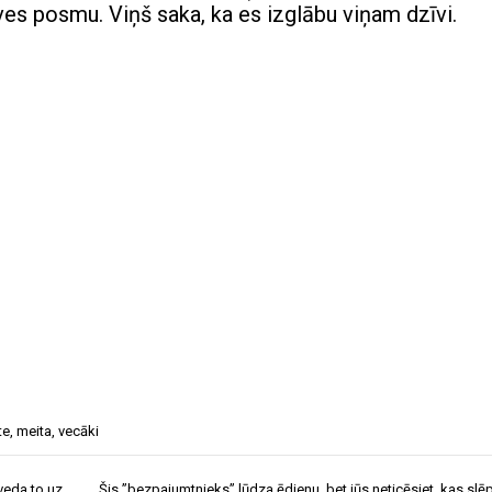
ves posmu. Viņš saka, ka es izglābu viņam dzīvi.
te
,
meita
,
vecāki
tveda to uz
Šis ”bezpajumtnieks” lūdza ēdienu, bet jūs neticēsiet, kas slēp