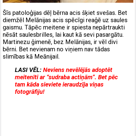
Šīs patoloģijas dēļ bērna acis šķiet svešas. Bet
diemžēl Melānijas acis spēcīgi reaģē uz saules
gaismu. Tāpēc meitene ir spiesta nepārtraukti
nēsāt saulesbrilles, lai kaut kā sevi pasargātu.
Martinezu ģimenē, bez Melānijas, ir vēl divi
bērni. Bet nevienam no viņiem nav tādas
slimības kā Meānijail.
LASI VĒL:
Neviens nevēlējās adoptēt
meitenīti ar “sudraba actiņām”. Bet pēc
tam kāda sieviete ieraudzīja viņas
fotogrāfiju!