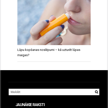
Lūpu kopšanas noslēpumi – kā uzturēt lūpas
maigas?
JAUNĀKIE RAKSTI