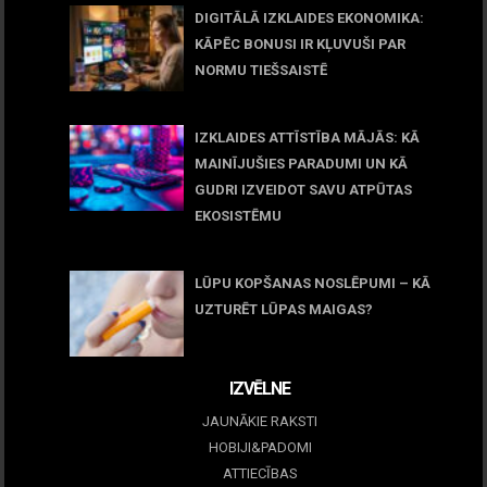
DIGITĀLĀ IZKLAIDES EKONOMIKA:
KĀPĒC BONUSI IR KĻUVUŠI PAR
NORMU TIEŠSAISTĒ
11 jūnijs, 2026
IZKLAIDES ATTĪSTĪBA MĀJĀS: KĀ
MAINĪJUŠIES PARADUMI UN KĀ
GUDRI IZVEIDOT SAVU ATPŪTAS
EKOSISTĒMU
05 maijs, 2026
LŪPU KOPŠANAS NOSLĒPUMI – KĀ
UZTURĒT LŪPAS MAIGAS?
09 marts, 2026
IZVĒLNE
JAUNĀKIE RAKSTI
HOBIJI&PADOMI
ATTIECĪBAS