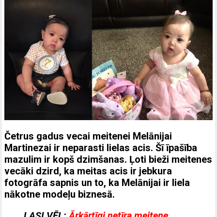
Četrus gadus vecai meitenei Melānijai
Martinezai ir neparasti lielas acis. Šī īpašība
mazulim ir kopš dzimšanas. Ļoti bieži meitenes
vecāki dzird, ka meitas acis ir jebkura
fotogrāfa sapnis un to, ka Melānijai ir liela
nākotne modeļu biznesā.
LASI VĒL:
Ārkārtīgi netīra meitene