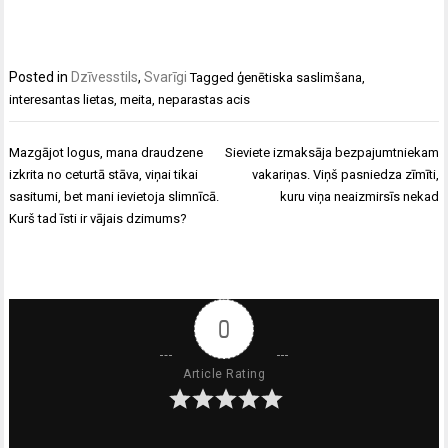
Posted in
Dzīvesstils
,
Svarīgi
Tagged
ģenētiska saslimšana
,
interesantas lietas
,
meita
,
neparastas acis
Ziņu
Mazgājot logus, mana draudzene
Sieviete izmaksāja bezpajumtniekam
izvēlne
izkrita no ceturtā stāva, viņai tikai
vakariņas. Viņš pasniedza zīmīti,
sasitumi, bet mani ievietoja slimnīcā.
kuru viņa neaizmirsīs nekad
Kurš tad īsti ir vājais dzimums?
0
Article Rating