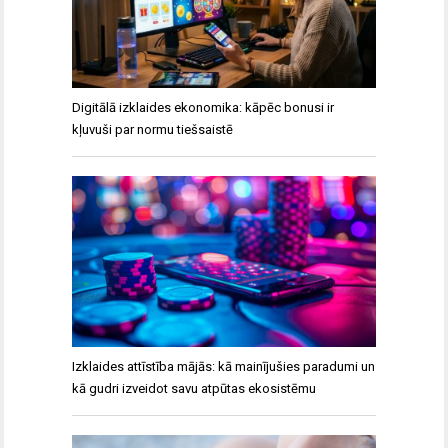
Digitālā izklaides ekonomika: kāpēc bonusi ir
kļuvuši par normu tiešsaistē
Izklaides attīstība mājās: kā mainījušies paradumi un
kā gudri izveidot savu atpūtas ekosistēmu