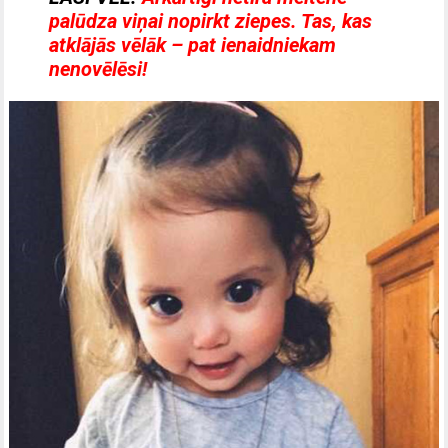
palūdza viņai nopirkt ziepes. Tas, kas
atklājās vēlāk – pat ienaidniekam
nenovēlēsi!