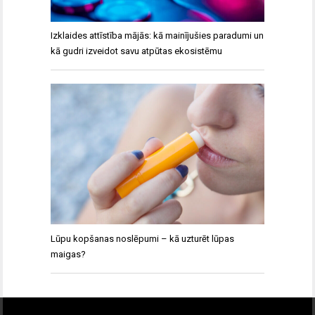
Izklaides attīstība mājās: kā mainījušies paradumi un
kā gudri izveidot savu atpūtas ekosistēmu
Lūpu kopšanas noslēpumi – kā uzturēt lūpas
maigas?