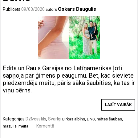
Oskars Daugulis
Publicēts
09/03/2020
autors
Edita un Rauls Garsijas no Latīņamerikas ļoti
sapņoja par ģimens pieaugumu. Bet, kad sieviete
piedzemdēja meitu, pāris sāka šaubīties, ka tas ir
viņu bērns.
LASĪT VAIRĀK
Kategorijas
Dzīvesstils
,
Svarīgi
Birkas
albīns
,
DNS
,
mātes šaubas
,
Komentē
mazulis
,
meita