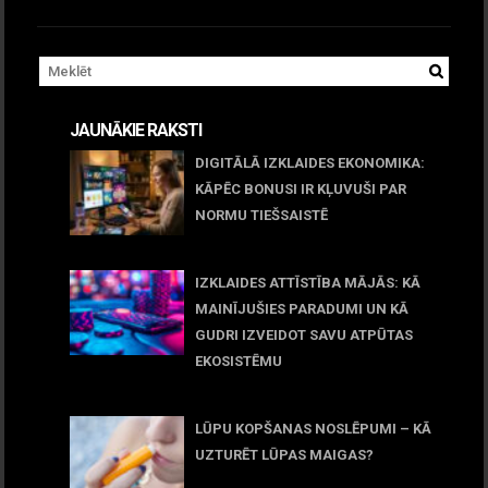
JAUNĀKIE RAKSTI
DIGITĀLĀ IZKLAIDES EKONOMIKA:
KĀPĒC BONUSI IR KĻUVUŠI PAR
NORMU TIEŠSAISTĒ
11 jūnijs, 2026
IZKLAIDES ATTĪSTĪBA MĀJĀS: KĀ
MAINĪJUŠIES PARADUMI UN KĀ
GUDRI IZVEIDOT SAVU ATPŪTAS
EKOSISTĒMU
05 maijs, 2026
LŪPU KOPŠANAS NOSLĒPUMI – KĀ
UZTURĒT LŪPAS MAIGAS?
09 marts, 2026