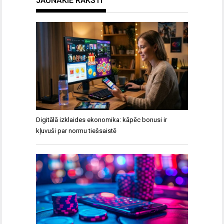
JAUNĀKIE RAKSTI
Digitālā izklaides ekonomika: kāpēc bonusi ir
kļuvuši par normu tiešsaistē