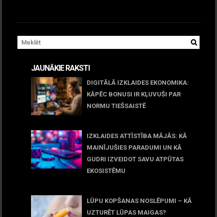
JAUNĀKIE RAKSTI
DIGITĀLĀ IZKLAIDES EKONOMIKA:
KĀPĒC BONUSI IR KĻUVUŠI PAR
NORMU TIEŠSAISTĒ
11 jūnijs, 2026
IZKLAIDES ATTĪSTĪBA MĀJĀS: KĀ
MAINĪJUŠIES PARADUMI UN KĀ
GUDRI IZVEIDOT SAVU ATPŪTAS
EKOSISTĒMU
05 maijs, 2026
LŪPU KOPŠANAS NOSLĒPUMI – KĀ
UZTURĒT LŪPAS MAIGAS?