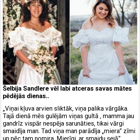
Šelbija Sandlere vēl labi atceras savas mātes
pēdējās dienas..
„Viņai kļuva arvien sliktāk, viņa palika vārgāka.
Tajā dienā mēs gulējām viņas gultā , mamma jau
gandrīz vispār nespēja sarunāties, tikai vārgi
smaidīja man. Tad viņa man parādīja „miera” zīmi
un pēc tam nomira. Mierīgi, ar smaidu sejā”,