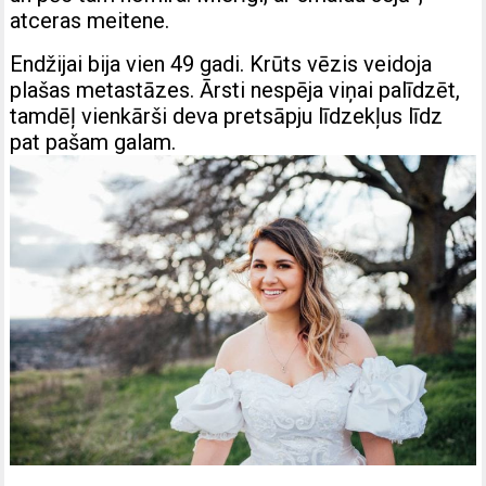
atceras meitene.
Endžijai bija vien 49 gadi. Krūts vēzis veidoja
plašas metastāzes. Ārsti nespēja viņai palīdzēt,
tamdēļ vienkārši deva pretsāpju līdzekļus līdz
pat pašam galam.