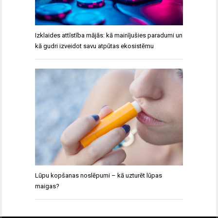
Izklaides attīstība mājās: kā mainījušies paradumi un
kā gudri izveidot savu atpūtas ekosistēmu
Lūpu kopšanas noslēpumi – kā uzturēt lūpas
maigas?