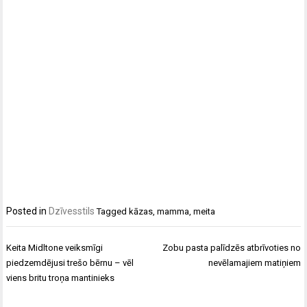
Posted in
Dzīvesstils
Tagged
kāzas
,
mamma
,
meita
Ziņu
Keita Midltone veiksmīgi
Zobu pasta palīdzēs atbrīvoties no
izvēlne
piedzemdējusi trešo bērnu – vēl
nevēlamajiem matiņiem
viens britu troņa mantinieks