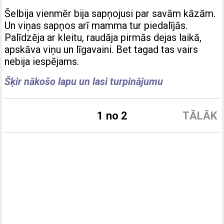
Šelbija vienmēr bija sapņojusi par savām kāzām.
Un viņas sapņos arī mamma tur piedalījās.
Palīdzēja ar kleitu, raudāja pirmās dejas laikā,
apskāva viņu un līgavaini. Bet tagad tas vairs
nebija iespējams.
Šķir nākošo lapu un lasi turpinājumu
1 no 2
TĀLĀK