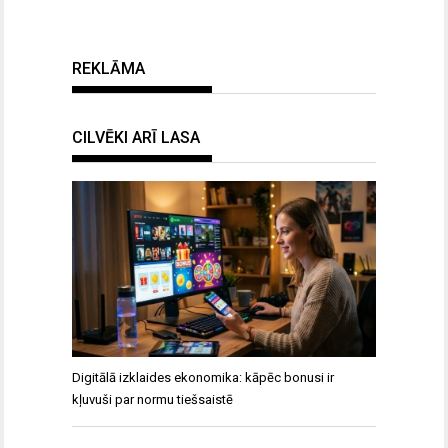
REKLĀMA
CILVĒKI ARĪ LASA
Digitālā izklaides ekonomika: kāpēc bonusi ir
kļuvuši par normu tiešsaistē