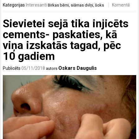
Kategorijas
Interesanti
Komentē
Birkas
bērni
,
siāmas dvīņi
,
šoks
Sievietei sejā tika injicēts
cements- paskaties, kā
viņa izskatās tagad, pēc
10 gadiem
Oskars Daugulis
Publicēts
05/11/2018
autors