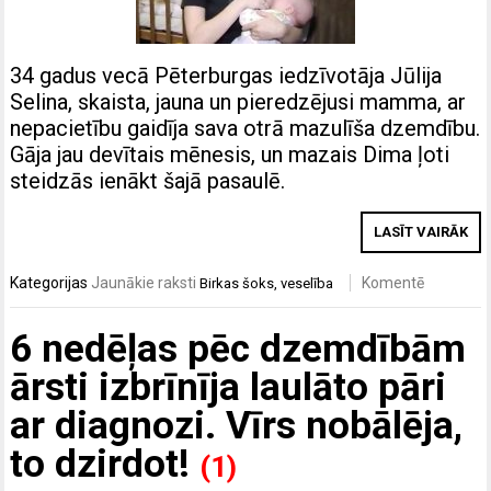
34 gadus vecā Pēterburgas iedzīvotāja Jūlija
Selina, skaista, jauna un pieredzējusi mamma, ar
nepacietību gaidīja sava otrā mazulīša dzemdību.
Gāja jau devītais mēnesis, un mazais Dima ļoti
steidzās ienākt šajā pasaulē.
LASĪT VAIRĀK
Kategorijas
Jaunākie raksti
Komentē
Birkas
šoks
,
veselība
6 nedēļas pēc dzemdībām
ārsti izbrīnīja laulāto pāri
ar diagnozi. Vīrs nobālēja,
to dzirdot!
(1)