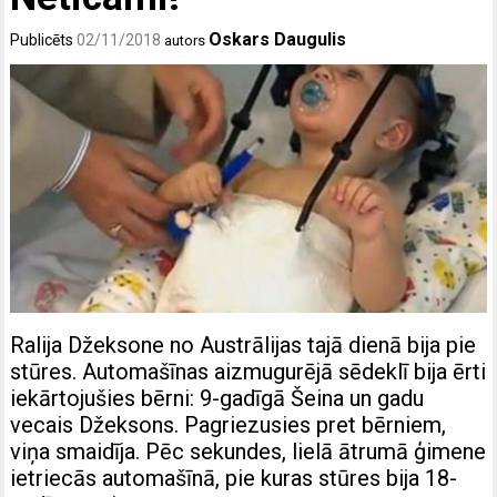
Oskars Daugulis
Publicēts
02/11/2018
autors
Ralija Džeksone no Austrālijas tajā dienā bija pie
stūres. Automašīnas aizmugurējā sēdeklī bija ērti
iekārtojušies bērni: 9-gadīgā Šeina un gadu
vecais Džeksons. Pagriezusies pret bērniem,
viņa smaidīja. Pēc sekundes, lielā ātrumā ģimene
ietriecās automašīnā, pie kuras stūres bija 18-