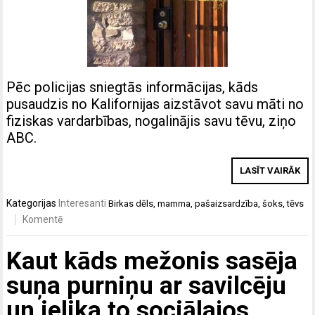
Pēc policijas sniegtās informācijas, kāds
pusaudzis no Kalifornijas aizstāvot savu māti no
fiziskas vardarbības, nogalinājis savu tēvu, ziņo
ABC.
LASĪT VAIRĀK
Kategorijas
Interesanti
Birkas
dēls
,
mamma
,
pašaizsardzība
,
šoks
,
tēvs
Komentē
Kaut kāds mežonis sasēja
suņa purniņu ar savilcēju
un ielika to sociālajos