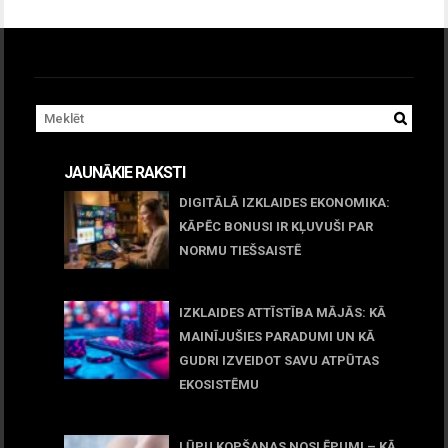
JAUNĀKIE RAKSTI
DIGITĀLĀ IZKLAIDES EKONOMIKA:
KĀPĒC BONUSI IR KĻUVUŠI PAR
NORMU TIEŠSAISTĒ
11 jūnijs, 2026
IZKLAIDES ATTĪSTĪBA MĀJĀS: KĀ
MAINĪJUŠIES PARADUMI UN KĀ
GUDRI IZVEIDOT SAVU ATPŪTAS
EKOSISTĒMU
05 maijs, 2026
LŪPU KOPŠANAS NOSLĒPUMI – KĀ