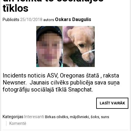
tīklos
Oskars Daugulis
Publicēts
25/10/2018
autors
Incidents noticis ASV, Oregonas štatā , raksta
Newsner. Jaunais cilvēks publicēja sava suņa
fotogrāfiju sociālajā tīklā Snapchat.
LASĪT VAIRĀK
Kategorijas
Interesanti
Birkas
cilvēks
,
mājdīvnieki
,
šoks
,
suns
Komentē