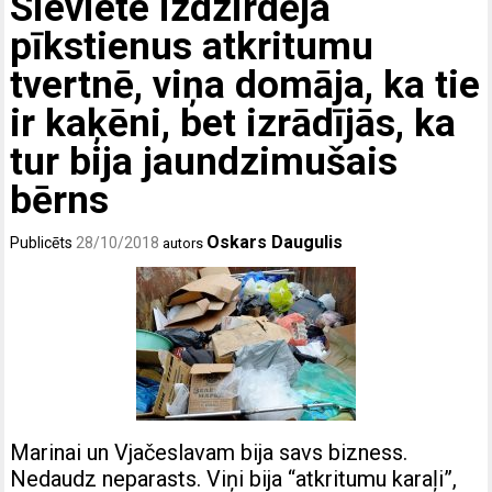
Sieviete izdzirdēja
pīkstienus atkritumu
tvertnē, viņa domāja, ka tie
ir kaķēni, bet izrādījās, ka
tur bija jaundzimušais
bērns
Oskars Daugulis
Publicēts
28/10/2018
autors
Marinai un Vjačeslavam bija savs bizness.
Nedaudz neparasts. Viņi bija “atkritumu karaļi”,