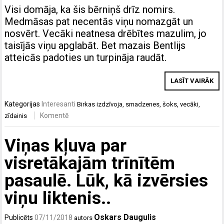
Visi domāja, ka šis bērniņš drīz nomirs.
Medmāsas pat necentās viņu nomazgāt un
nosvērt. Vecāki neatnesa drēbītes mazulim, jo
taisījās viņu apglabāt. Bet mazais Bentlijs
atteicās padoties un turpināja raudāt.
LASĪT VAIRĀK
Kategorijas
Interesanti
Birkas
izdzīvoja
,
smadzenes
,
šoks
,
vecāki
,
Komentē
zīdainis
Viņas kļuva par
visretākajām trīnītēm
pasaulē. Lūk, kā izvērsies
viņu liktenis..
Oskars Daugulis
Publicēts
07/11/2018
autors