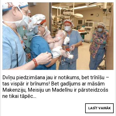
Dvīņu piedzimšana jau ir notikums, bet trīnīšu –
tas vispār ir brīnums! Bet gadījums ar māsām
Makenziju, Meisiju un Madelīnu ir pārsteidzošs
ne tikai tāpēc…
LASĪT VAIRĀK