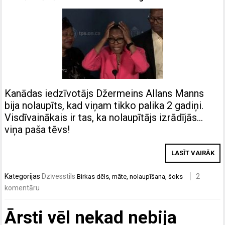
Kanādas iedzīvotājs Džermeins Allans Manns
bija nolaupīts, kad viņam tikko palika 2 gadiņi.
Visdīvainākais ir tas, ka nolaupītājs izrādījās…
viņa paša tēvs!
LASĪT VAIRĀK
Kategorijas
Dzīvesstils
2
Birkas
dēls
,
māte
,
nolaupīšana
,
šoks
komentāru
Ārsti vēl nekad nebija