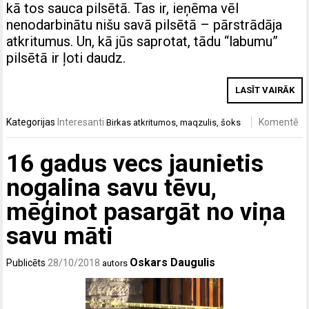
kā tos sauca pilsētā. Tas ir, ieņēma vēl
nenodarbinātu nišu savā pilsētā – pārstrādāja
atkritumus. Un, kā jūs saprotat, tādu “labumu”
pilsētā ir ļoti daudz.
LASĪT VAIRĀK
Kategorijas
Interesanti
Komentē
Birkas
atkritumos
,
maqzulis
,
šoks
16 gadus vecs jaunietis
nogalina savu tēvu,
mēģinot pasargāt no viņa
savu māti
Oskars Daugulis
Publicēts
28/10/2018
autors