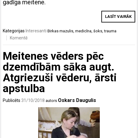
gadīga meitene.
LASĪT VAIRĀK
Kategorijas
Interesanti
Birkas
mazulis
,
medicīna
,
šoks
,
trauma
Komentē
Meitenes vēders pēc
dzemdībām sāka augt.
Atgriezuši vēderu, ārsti
apstulba
Oskars Daugulis
Publicēts
31/10/2018
autors