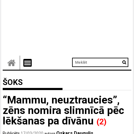
ŠOKS
“Mammu, neuztraucies”,
zēns nomira slimnīcā pēc
lēkšanas pa dīvānu
(2)
Oskars Daugulis
Publicēts
17/03/2020
autors