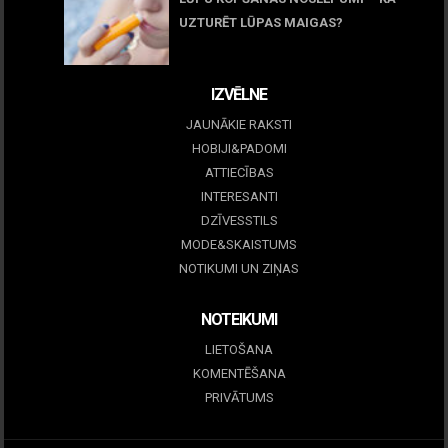
UZTURĒT LŪPAS MAIGAS?
09 marts, 2026
IZVĒLNE
JAUNĀKIE RAKSTI
HOBIJI&PADOMI
ATTIECĪBAS
INTERESANTI
DZĪVESSTILS
MODE&SKAISTUMS
NOTIKUMI UN ZIŅAS
NOTEIKUMI
LIETOŠANA
KOMENTĒŠANA
PRIVĀTUMS