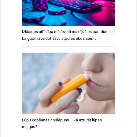
Izklaides attīstība mājās: kā mainījušies paradumi un
kā gudri izveidot savu atpūtas ekosistēmu
Lūpu kopšanas noslēpumi – kā uzturēt lūpas
maigas?