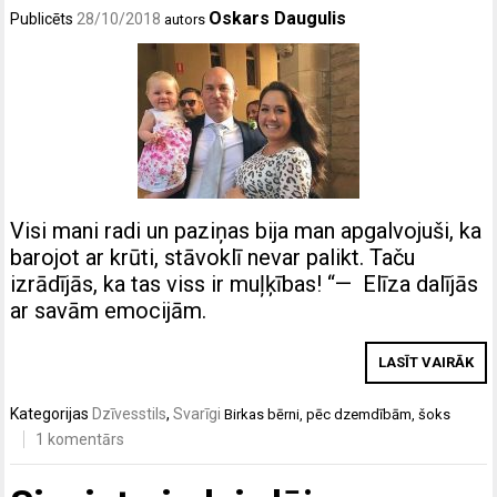
Oskars Daugulis
Publicēts
28/10/2018
autors
Visi mani radi un paziņas bija man apgalvojuši, ka
barojot ar krūti, stāvoklī nevar palikt. Taču
izrādījās, ka tas viss ir muļķības! “— Elīza dalījās
ar savām emocijām.
LASĪT VAIRĀK
Kategorijas
Dzīvesstils
,
Svarīgi
Birkas
bērni
,
pēc dzemdībām
,
šoks
1 komentārs