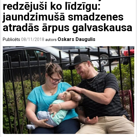
redzējuši ko līdzīgu:
jaundzimušā smadzenes
atradās ārpus galvaskausa
Oskars Daugulis
Publicēts
08/11/2018
autors