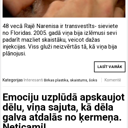
48 vecā Rajē Narenisa ir transvestīts- sieviete
no Floridas. 2005. gadā viņa bija izlēmusi sevi
padarīt mazliet skaistāku, veicot dažas
injekcijas. Viss gluži neizvērtās tā, kā viņa bija
plānojusi.
LASĪT VAIRĀK
Kategorijas
Interesanti
Komentē
Birkas
plastika
,
skaistums
,
šoks
Emociju uzplūdā apskaujot
dēlu, viņa sajuta, kā dēla
galva atdalās no ķermeņa.
Neticami!