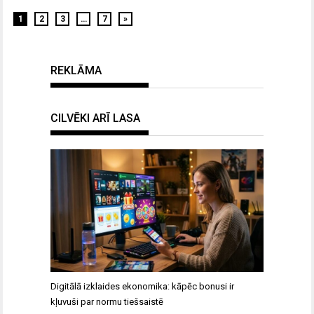
1
2
3
…
7
»
REKLĀMA
CILVĒKI ARĪ LASA
Digitālā izklaides ekonomika: kāpēc bonusi ir
kļuvuši par normu tiešsaistē