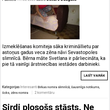
Izmeklēšanas komiteja sāka krimināllietu par
astoņus gadus veca zēna nāvi Sevastopoles
slimnīcā. Bērna māte Svetlana ir pārliecināta, ka
pie tā vainīgi ārstniecības iestādes darbinieki.
LASĪT VAIRĀK
Kategorijas
Interesanti
Birkas
nomira slimnīcā
,
šausmīgs notikums
,
2 komentāru
šoks
,
zēns nomira
Sirdi plosošs stāsts. Ne