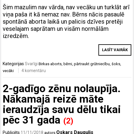
Šim mazulim nav vārda, nav vecāku un turklāt arī
viņa paša it kā nemaz nav. Bērns nācis pasaulē
spontānā aborta laikā un palicis dzīves pretēji
veselajam saprātam un visām normālām
izredzēm.
LASĪT VAIRĀK
Kategorijas
Svarīgi
Birkas
aborts
,
bērni
,
pārtraukt grūtniecību
,
šoks
,
4 komentāru
vecāki
2-gadīgo zēnu nolaupīja.
Nākamajā reizē māte
ieraudzīja savu dēlu tikai
pēc 31 gada
(2)
Oskars Daugulis
Publicēts
11/11/2018
autors