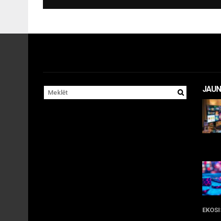
JAUN
11 
EKOS
05 