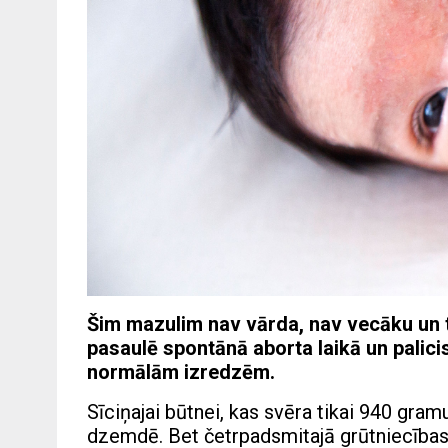
Šim mazulim nav vārda, nav vecāku un tu
pasaulē spontānā aborta laikā un palic
normālām izredzēm.
Sīciņajai būtnei, kas svēra tikai 940 gra
dzemdē. Bet četrpadsmitajā grūtniecības