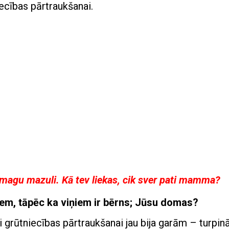
iecības pārtraukšanai.
magu mazuli. Kā tev liekas, cik sver pati mamma?
giem, tāpēc ka viņiem ir bērns; Jūsu domas?
ņi grūtniecības pārtraukšanai jau bija garām – turpin