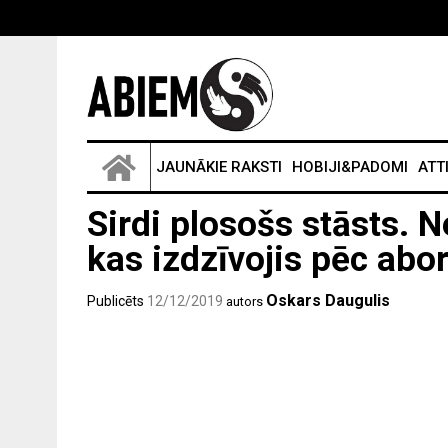
JAUNĀKIE RAKSTI
HOBIJI&PADOMI
ATT
Sirdi plosošs stāsts. 
kas izdzīvojis pēc abo
Oskars Daugulis
Publicēts
12/12/2019
autors