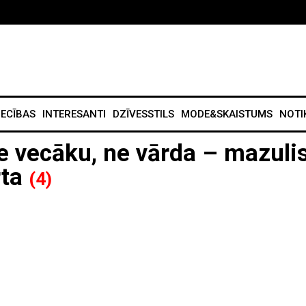
IECĪBAS
INTERESANTI
DZĪVESSTILS
MODE&SKAISTUMS
NOTI
Ne vecāku, ne vārda – mazulis
rta
(4)