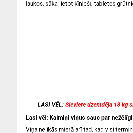
laukos, sāka lietot ķīniešu tabletes grūtn
LASI VĒL:
Sieviete dzemdēja 18 kg s
Lasi vēl: Kaimiņi viņus sauc par nežēlī
Viņa nelikās mierā arī tad, kad visi termi