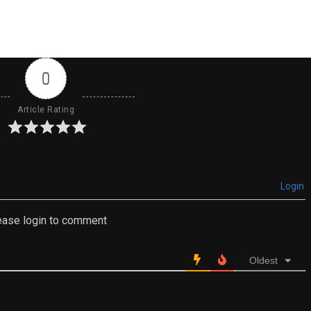
0
Article Rating
Login
ease login to comment
Oldest