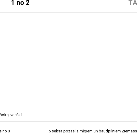
1 no 2
TĀ
šoks
,
vecāki
s no 3
5 seksa pozas laimīgiem un baudpilniem Ziemas