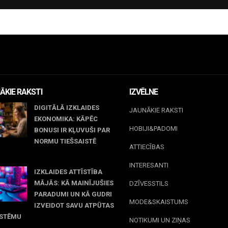
ĀKIE RAKSTI
IZVĒLNE
DIGITĀLĀ IZKLAIDES
JAUNĀKIE RAKSTI
EKONOMIKA: KĀPĒC
HOBIJI&PADOMI
BONUSI IR KĻUVUŠI PAR
NORMU TIEŠSAISTĒ
ATTIECĪBAS
jūnijs, 2026
INTERESANTI
IZKLAIDES ATTĪSTĪBA
MĀJĀS: KĀ MAINĪJUŠIES
DZĪVESSTILS
PARADUMI UN KĀ GUDRI
MODE&SKAISTUMS
IZVEIDOT SAVU ATPŪTAS
ISTĒMU
NOTIKUMI UN ZIŅAS
maijs, 2026