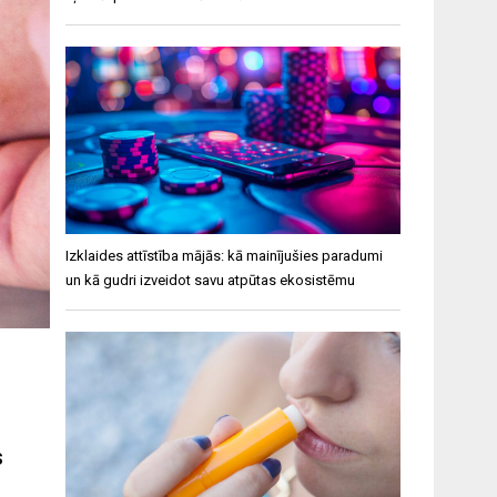
Izklaides attīstība mājās: kā mainījušies paradumi
un kā gudri izveidot savu atpūtas ekosistēmu
s