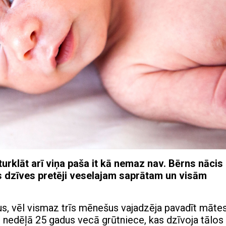
rklāt arī viņa paša it kā nemaz nav. Bērns nācis
is dzīves pretēji veselajam saprātam un visām
mus, vēl vismaz trīs mēnešus vajadzēja pavadīt māte
 nedēļā 25 gadus vecā grūtniece, kas dzīvoja tālos