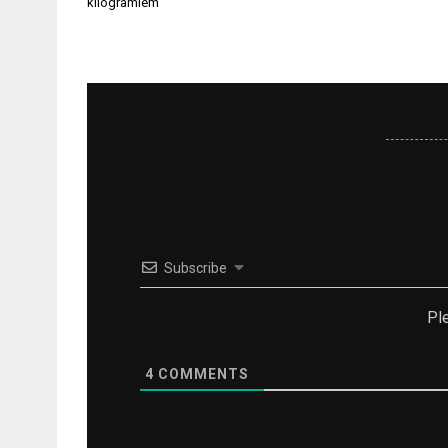
izvēlne
kilogramiem
Subscribe
Pl
4
COMMENTS