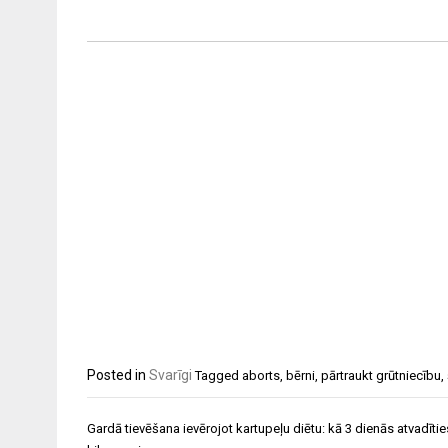
Posted in
Svarīgi
Tagged
aborts
,
bērni
,
pārtraukt grūtniecību
,
Ziņu
Gardā tievēšana ievērojot kartupeļu diētu: kā 3 dienās atvadītie