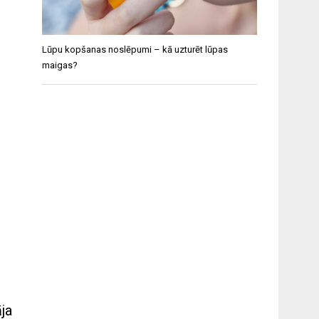
Lūpu kopšanas noslēpumi – kā uzturēt lūpas
maigas?
āja