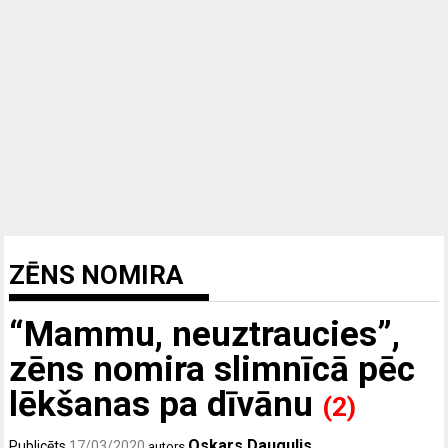
ZĒNS NOMIRA
“Mammu, neuztraucies”,
zēns nomira slimnīcā pēc
lēkšanas pa dīvānu
(2)
Oskars Daugulis
Publicēts
17/03/2020
autors