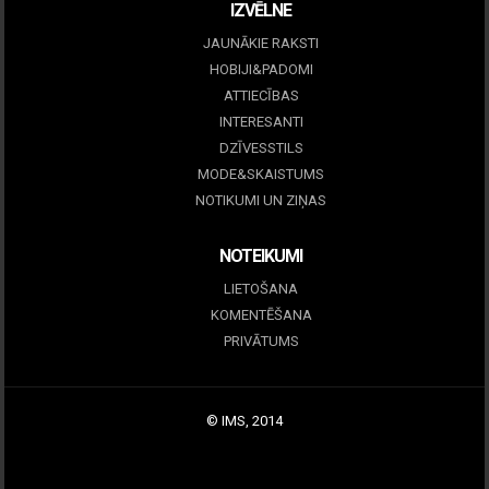
IZVĒLNE
JAUNĀKIE RAKSTI
HOBIJI&PADOMI
ATTIECĪBAS
INTERESANTI
DZĪVESSTILS
MODE&SKAISTUMS
NOTIKUMI UN ZIŅAS
NOTEIKUMI
LIETOŠANA
KOMENTĒŠANA
PRIVĀTUMS
© IMS, 2014
|
Profitmag by