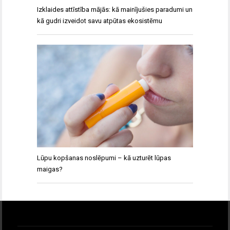
Izklaides attīstība mājās: kā mainījušies paradumi un
kā gudri izveidot savu atpūtas ekosistēmu
Lūpu kopšanas noslēpumi – kā uzturēt lūpas
maigas?