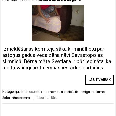
Izmeklēšanas komiteja sāka krimināllietu par
astoņus gadus veca zēna nāvi Sevastopoles
slimnīcā. Bērna māte Svetlana ir pārliecināta, ka
pie tā vainīgi ārstniecības iestādes darbinieki.
LASĪT VAIRĀK
Kategorijas
Interesanti
Birkas
nomira slimnīcā
,
šausmīgs notikums
,
2 komentāru
šoks
,
zēns nomira