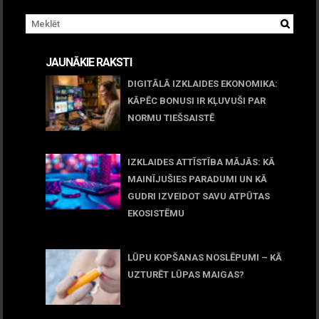
JAUNĀKIE RAKSTI
DIGITĀLĀ IZKLAIDES EKONOMIKA:
KĀPĒC BONUSI IR KĻUVUŠI PAR
NORMU TIEŠSAISTĒ
11 jūnijs, 2026
IZKLAIDES ATTĪSTĪBA MĀJĀS: KĀ
MAINĪJUŠIES PARADUMI UN KĀ
GUDRI IZVEIDOT SAVU ATPŪTAS
EKOSISTĒMU
05 maijs, 2026
LŪPU KOPŠANAS NOSLĒPUMI – KĀ
UZTURĒT LŪPAS MAIGAS?
09 marts, 2026