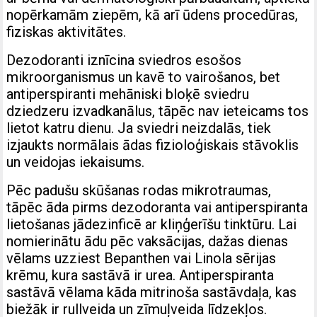
nopērkamām ziepēm, kā arī ūdens procedūras,
fiziskas aktivitātes.
Dezodoranti iznīcina sviedros esošos
mikroorganismus un kavē to vairošanos, bet
antiperspiranti mehāniski bloķē sviedru
dziedzeru izvadkanālus, tāpēc nav ieteicams tos
lietot katru dienu. Ja sviedri neizdalās, tiek
izjaukts normālais ādas fizioloģiskais stāvoklis
un veidojas iekaisums.
Pēc padušu skūšanas rodas mikro­traumas,
tāpēc āda pirms dezodoranta vai antiperspiranta
lietošanas jādezinficē ar kliņģerīšu tinktūru. Lai
nomierinātu ādu pēc vaksācijas, dažas dienas
vēlams uzziest Bepanthen vai Linola sērijas
krēmu, kura sastāvā ir urea. Antiperspiranta
sastāvā vēlama kāda mitrinoša sastāvdaļa, kas
biežāk ir rullveida un zīmuļveida līdzekļos.