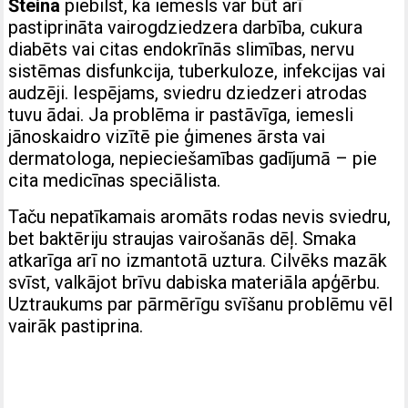
Šteina
piebilst, ka iemesls var būt arī
pastiprināta vairogdziedzera darbība, cukura
diabēts vai citas endokrīnās slimības, nervu
sistēmas disfunkcija, tuberkuloze, infekcijas vai
audzēji. Iespējams, sviedru dziedzeri atrodas
tuvu ādai. Ja problēma ir pastāvīga, iemesli
jānoskaidro vizītē pie ģimenes ārsta vai
dermatologa, nepieciešamības gadījumā – pie
cita medicīnas speciālista.
Taču nepatīkamais aromāts rodas nevis sviedru,
bet baktēriju straujas vairošanās dēļ. Smaka
atkarīga arī no izmantotā uztura. Cilvēks mazāk
svīst, valkājot brīvu dabiska materiāla apģērbu.
Uztraukums par pārmērīgu svīšanu problēmu vēl
vairāk pastiprina.