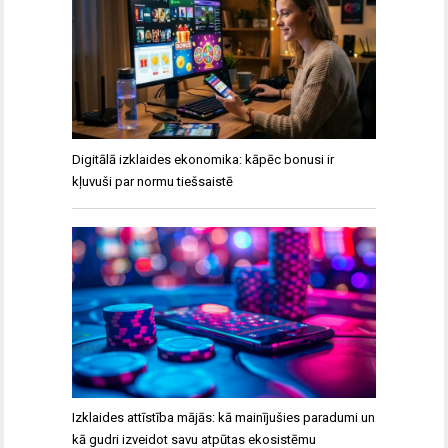
Digitālā izklaides ekonomika: kāpēc bonusi ir
kļuvuši par normu tiešsaistē
Izklaides attīstība mājās: kā mainījušies paradumi un
kā gudri izveidot savu atpūtas ekosistēmu