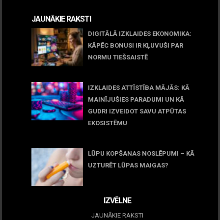
JAUNĀKIE RAKSTI
DIGITĀLĀ IZKLAIDES EKONOMIKA:
KĀPĒC BONUSI IR KĻUVUŠI PAR
NORMU TIEŠSAISTĒ
11 jūnijs, 2026
IZKLAIDES ATTĪSTĪBA MĀJĀS: KĀ
MAINĪJUŠIES PARADUMI UN KĀ
GUDRI IZVEIDOT SAVU ATPŪTAS
EKOSISTĒMU
05 maijs, 2026
LŪPU KOPŠANAS NOSLĒPUMI – KĀ
UZTURĒT LŪPAS MAIGAS?
09 marts, 2026
IZVĒLNE
JAUNĀKIE RAKSTI