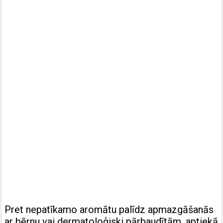
Pret nepatīkamo aromātu palīdz apmazgāšanās
ar bērnu vai dermatoloģiski pārbaudītām, aptiekā