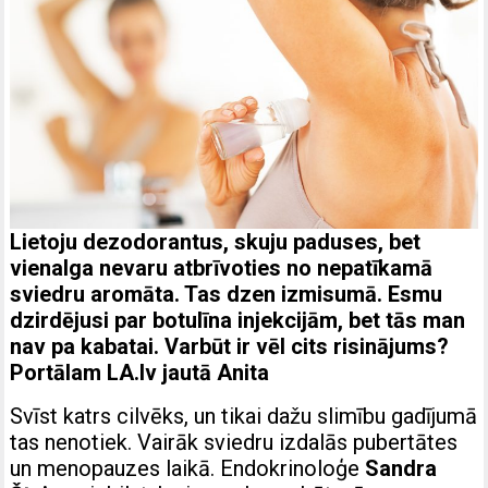
Lietoju dezodorantus, skuju paduses, bet
vienalga nevaru atbrīvoties no nepatīkamā
sviedru aromāta. Tas dzen izmisumā. Esmu
dzirdējusi par botulīna injekcijām, bet tās man
nav pa kabatai. Varbūt ir vēl cits risinājums?
Portālam
LA.lv
jautā Anita
Svīst katrs cilvēks, un tikai dažu slimību gadījumā
tas nenotiek. Vairāk sviedru izdalās pubertātes
un menopauzes laikā. Endokrinoloģe
Sandra