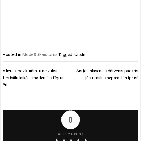
Posted in
Mode&Skaistums
Tagged
sviedri
Ziņu
5 lietas, bez kurām tu neiztiksi
Šis ļoti slavenais dārzenis padarīs
izvēlne
festivālu laikā – moderni, stilīgi un
jūsu kaulus neparasti stiprus!
ērti
0
Article Rating