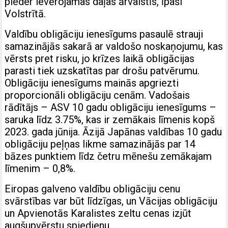
pieder ievērojamas daļas ārvalstīs, īpaši
Volstrītā.
Valdību obligāciju ienesīgums pasaulē strauji
samazinājās sakarā ar valdošo noskaņojumu, kas
vērsts pret risku, jo krīzes laikā obligācijas
parasti tiek uzskatītas par drošu patvērumu.
Obligāciju ienesīgums mainās apgriezti
proporcionāli obligāciju cenām. Vadošais
rādītājs – ASV 10 gadu obligāciju ienesīgums –
saruka līdz 3.75%, kas ir zemākais līmenis kopš
2023. gada jūnija. Āzijā Japānas valdības 10 gadu
obligāciju peļņas likme samazinājās par 14
bāzes punktiem līdz četru mēnešu zemākajam
līmenim – 0,8%.
Eiropas galveno valdību obligāciju cenu
svārstības var būt līdzīgas, un Vācijas obligāciju
un Apvienotās Karalistes zeltu cenas izjūt
augšupvērstu spiedienu.