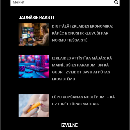
JAUNĀKIE RAKSTI
DIGITĀLĀ IZKLAIDES EKONOMIKA:
KĀPĒC BONUSI IR KĻUVUŠI PAR
NORMU TIEŠSAISTĒ
11 jūnijs, 2026
IZKLAIDES ATTĪSTĪBA MĀJĀS: KĀ
MAINĪJUŠIES PARADUMI UN KĀ
GUDRI IZVEIDOT SAVU ATPŪTAS
EKOSISTĒMU
05 maijs, 2026
LŪPU KOPŠANAS NOSLĒPUMI – KĀ
UZTURĒT LŪPAS MAIGAS?
09 marts, 2026
IZVĒLNE