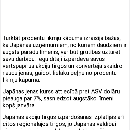
Turklāt procentu likmju kāpums izraisīja bažas,
ka Japānas uzņēmumiem, no kuriem daudziem ir
augsts parādu līmenis, var būt grūtības uzturēt
savu darbību. Ieguldītāji izpārdeva savus
vērtspapīrus akciju tirgos un konvertēja skaidro
naudu jenās, gaidot lielāku peļņu no procentu
likmju kāpuma.
Japānas jenas kurss attiecībā pret ASV dolāru
pieauga par 7%, sasniedzot augstāko līmeni
kopš janvāra.
Japānas akciju tirgus izpārdošanas izplatījās arī
citos reģionālajos tirgos, jo Japānas valdībai