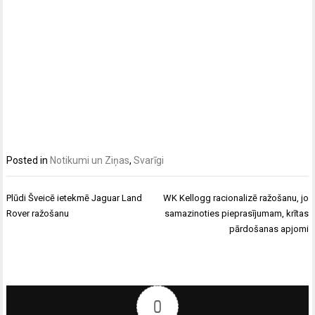
Posted in
Notikumi un Ziņas
,
Svarīgi
Ziņu
Plūdi Šveicē ietekmē Jaguar Land
WK Kellogg racionalizē ražošanu, jo
izvēlne
Rover ražošanu
samazinoties pieprasījumam, krītas
pārdošanas apjomi
0