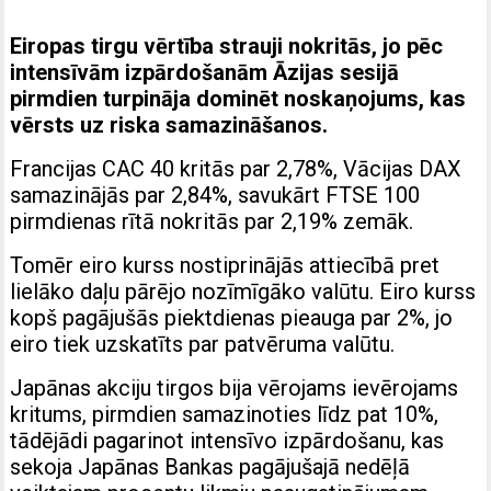
Eiropas tirgu vērtība strauji nokritās, jo pēc
intensīvām izpārdošanām Āzijas sesijā
pirmdien turpināja dominēt noskaņojums, kas
vērsts uz riska samazināšanos.
Francijas CAC 40 kritās par 2,78%, Vācijas DAX
samazinājās par 2,84%, savukārt FTSE 100
pirmdienas rītā nokritās par 2,19% zemāk.
Tomēr eiro kurss nostiprinājās attiecībā pret
lielāko daļu pārējo nozīmīgāko valūtu. Eiro kurss
kopš pagājušās piektdienas pieauga par 2%, jo
eiro tiek uzskatīts par patvēruma valūtu.
Japānas akciju tirgos bija vērojams ievērojams
kritums, pirmdien samazinoties līdz pat 10%,
tādējādi pagarinot intensīvo izpārdošanu, kas
sekoja Japānas Bankas pagājušajā nedēļā