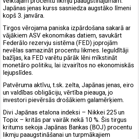
veiktajam procentu likmju paaugstinājumam.
Japānas jenas kurss sasniedza augstāko līmeni
kopš 3. janvāra.
Tirgos vērojama paniska izpārdošana sakarā ar
vājākiem ASV ekonomikas datiem, savukārt
Federālo rezervju sistēma (FED) joprojām
nevēlas samazināt procentu likmes. Ieguldītāji
bažījas, ka FED varētu pārāk lēni mīkstināt
monetāro politiku, lai izvairītos no ekonomiskās
lejupslīdes.
Patvēruma aktīvu, t.sk. zelta, Japānas jenas, eiro
un valdības obligāciju, vērtība pieauga, jo
investori pievērsās drošākiem galamērķiem.
Divi Japānas etalona indeksi – Nikkei 225 un
Topix – kritās par vairāk nekā 10 %. Šis tirgus
kritums sekoja Japānas Bankas (BOJ) procentu
likmju paaugstināšanai un turpmākajiem