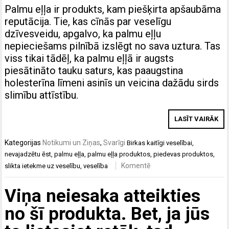
Palmu eļļa ir produkts, kam piešķirta apšaubāma
reputācija. Tie, kas cīnās par veselīgu
dzīvesveidu, apgalvo, ka palmu eļļu
nepieciešams pilnībā izslēgt no sava uztura. Tas
viss tikai tādēļ, ka palmu eļļā ir augsts
piesātināto tauku saturs, kas paaugstina
holesterīna līmeni asinīs un veicina dažādu sirds
slimību attīstību.
LASĪT VAIRĀK
Kategorijas
Notikumi un Ziņas
,
Svarīgi
Birkas
kaitīgi veselībai
,
nevajadzētu ēst
,
palmu eļļa
,
palmu eļļa produktos
,
piedevas produktos
,
Komentē
slikta ietekme uz veselību
,
veselība
Viņa neiesaka atteikties
no šī produkta. Bet, ja jūs