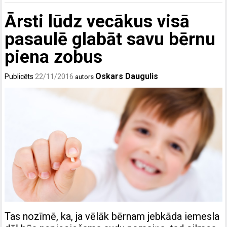
Ārsti lūdz vecākus visā
pasaulē glabāt savu bērnu
piena zobus
Oskars Daugulis
Publicēts
22/11/2016
autors
Tas nozīmē, ka, ja vēlāk bērnam jebkāda iemesla