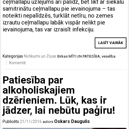
ceļmallapu uzlējums arī palīdz, bet likt ar siekalu
samitrinātu ceļmallapu pie ievainojuma – tas
noteikti nepalīdzēs, turklāt netīru, no zemes
izrautu ceļmallapu labāk vispār nelikt pie
ievainojuma, tas var izraisīt infekciju.
LASĪT VAIRĀK
Kategorijas
Notikumi un Ziņas
Birkas
MĪTI UN PATIESĪBA
,
veselība
Komentē
Patiesība par
alkoholiskajiem
dzērieniem. Lūk, kas ir
jādzer, lai nebūtu paģiru!
Oskars Daugulis
Publicēts
21/11/2016
autors