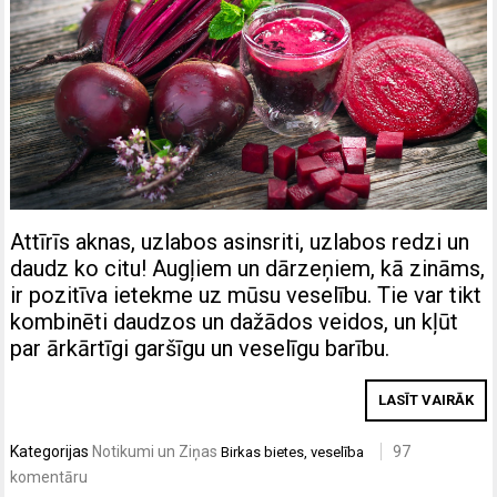
Attīrīs aknas, uzlabos asinsriti, uzlabos redzi un
daudz ko citu! Augļiem un dārzeņiem, kā zināms,
ir pozitīva ietekme uz mūsu veselību. Tie var tikt
kombinēti daudzos un dažādos veidos, un kļūt
par ārkārtīgi garšīgu un veselīgu barību.
LASĪT VAIRĀK
Kategorijas
Notikumi un Ziņas
97
Birkas
bietes
,
veselība
komentāru