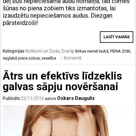
dēļ būs nepieciešama audu nomaiņa, tad cilmes
šūnas no piena zobiem tiks izmantotas, lai
izaudzētu nepieciešamos audus. Diezgan
pārsteidzoši!
LASĪT VAIRĀK
Kategorijas
Notikumi un Ziņas
,
Svarīgi
Birkas
nemet laukā
,
PIENA ZOBI
,
Komentē
saglabā piena zobus
,
veselība
Ātrs un efektīvs līdzeklis
galvas sāpju novēršanai
Oskars Daugulis
Publicēts
22/11/2016
autors