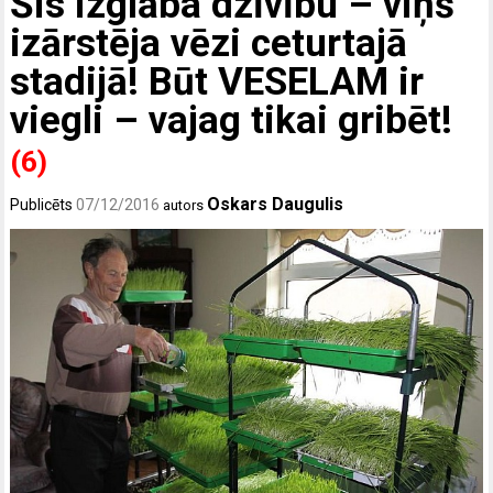
Šis izglāba dzīvību – viņš
izārstēja vēzi ceturtajā
stadijā! Būt VESELAM ir
viegli – vajag tikai gribēt!
(6)
Oskars Daugulis
Publicēts
07/12/2016
autors