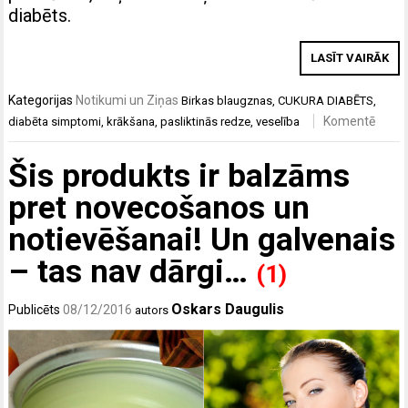
diabēts.
LASĪT VAIRĀK
Kategorijas
Notikumi un Ziņas
Birkas
blaugznas
,
CUKURA DIABĒTS
,
Komentē
diabēta simptomi
,
krākšana
,
pasliktinās redze
,
veselība
Šis produkts ir balzāms
pret novecošanos un
notievēšanai! Un galvenais
– tas nav dārgi…
(1)
Oskars Daugulis
Publicēts
08/12/2016
autors