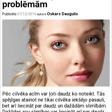
problēmām
Oskars Daugulis
Publicēts
07/12/2016
autors
Pēc cilvēka acīm var ļoti daudz ko noteikt. Tās
spējīgas atainot ne tikai cilvēka iekšējo pasauli,
bet arī liecināt par daudz un dažādām slimībām.
Dažādas acu slimības var liecināt arī par daudz