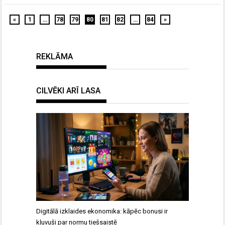
«
1
…
78
79
80
81
82
…
84
»
REKLĀMA
CILVĒKI ARĪ LASA
Digitālā izklaides ekonomika: kāpēc bonusi ir
kļuvuši par normu tiešsaistē