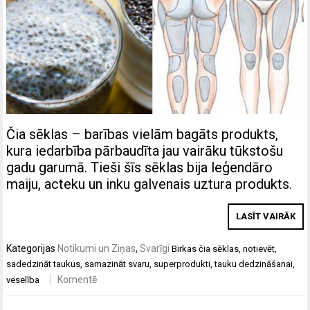
Čia sēklas – barības vielām bagāts produkts,
kura iedarbība pārbaudīta jau vairāku tūkstošu
gadu garumā. Tieši šīs sēklas bija leģendāro
maiju, acteku un inku galvenais uztura produkts.
LASĪT VAIRĀK
Kategorijas
Notikumi un Ziņas
,
Svarīgi
Birkas
čia sēklas
,
notievēt
,
sadedzināt taukus
,
samazināt svaru
,
superprodukti
,
tauku dedzināšanai
,
Komentē
veselība