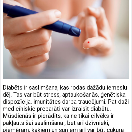
Diabēts ir saslimšana, kas rodas dažādu iemeslu
dēļ. Tas var būt stress, aptaukošanās, ģenētiska
dispozīcija, imunitātes darba traucējumi. Pat daži
medicīniskie preparāti var izraisīt diabētu.
Mūsdienās ir pierādīts, ka ne tikai cilvēks ir
pakļauts šai saslimšanai, bet arī dzīvnieki,
piemēram, kaķiem un suņiem arī var būt cukura