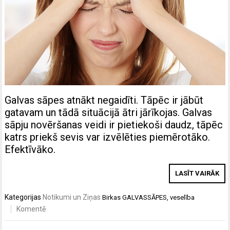
Galvas sāpes atnākt negaidīti. Tāpēc ir jābūt
gatavam un tādā situācijā ātri jārīkojas. Galvas
sāpju novēršanas veidi ir pietiekoši daudz, tāpēc
katrs priekš sevis var izvēlēties piemērotāko.
Efektīvāko.
LASĪT VAIRĀK
Kategorijas
Notikumi un Ziņas
Birkas
GALVASSĀPES
,
veselība
Komentē