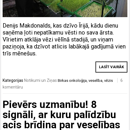
Denijs Makdonalds, kas dzīvo Īrijā, kādu dienu
saņēma ļoti nepatīkamu vēsti no sava ārsta.
Vīrietim atklāja vēzi vēlīnā stadijā, un viņam
paziņoja, ka dzīvot atlicis labākajā gadījumā vien
trīs mēnešus.
LASĪT VAIRĀK
Kategorijas
Notikumi un Ziņas
6
Birkas
onkoloģija
,
veselība
,
vēzis
komentāru
Pievērs uzmanību! 8
signāli, ar kuru palīdzību
acis brīdina par veselības