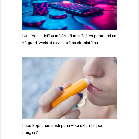
Izklaides attīstība mājās: kā mainījušies paradumi un
kā gudri izveidot savu atpūtas ekosistēmu
Lūpu kopšanas noslēpumi – kā uzturēt lūpas
maigas?