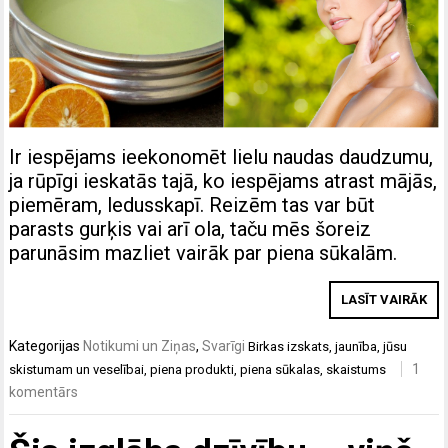
Ir iespējams ieekonomēt lielu naudas daudzumu,
ja rūpīgi ieskatās tajā, ko iespējams atrast mājās,
piemēram, ledusskapī. Reizēm tas var būt
parasts gurķis vai arī ola, taču mēs šoreiz
parunāsim mazliet vairāk par piena sūkalām.
LASĪT VAIRĀK
Kategorijas
Notikumi un Ziņas
,
Svarīgi
Birkas
izskats
,
jaunība
,
jūsu
1
skistumam un veselībai
,
piena produkti
,
piena sūkalas
,
skaistums
komentārs