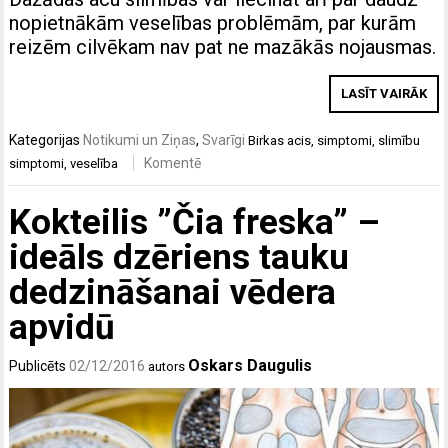
nopietnākām veselības problēmām, par kurām
reizēm cilvēkam nav pat ne mazākās nojausmas.
LASĪT VAIRĀK
Kategorijas
Notikumi un Ziņas
,
Svarīgi
Birkas
acis
,
simptomi
,
slimību
Komentē
simptomi
,
veselība
Kokteilis ”Čia freska” –
ideāls dzēriens tauku
dedzināšanai vēdera
apvidū
Oskars Daugulis
Publicēts
02/12/2016
autors