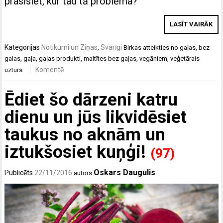
prasīsiet, kur tad tā problēma?
LASĪT VAIRĀK
Kategorijas
Notikumi un Ziņas
,
Svarīgi
Birkas
atteikties no gaļas
,
bez
galas
,
gaļa
,
gaļas produkti
,
maltītes bez gaļas
,
vegāniem
,
veģetārais
Komentē
uzturs
Ēdiet šo dārzeni katru
dienu un jūs likvidēsiet
taukus no aknām un
iztukšosiet kuņģi!
(97)
Oskars Daugulis
Publicēts
22/11/2016
autors