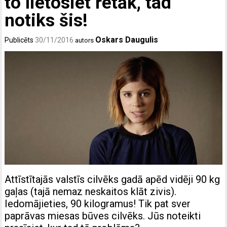
to lietosiet retāk, tad
notiks šis!
Oskars Daugulis
Publicēts
30/11/2016
autors
Attīstītajās valstīs cilvēks gadā apēd vidēji 90 kg
gaļas (tajā nemaz neskaitos klāt zivis).
Iedomājieties, 90 kilogramus! Tik pat sver
paprāvas miesas būves cilvēks. Jūs noteikti