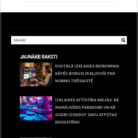
JAUNĀKIE RAKSTI
DIGITĀLĀ IZKLAIDES EKONOMIKA:
KĀPĒC BONUSI IR KĻUVUŠI PAR
NORMU TIEŠSAISTĒ
11 jūnijs, 2026
IZKLAIDES ATTĪSTĪBA MĀJĀS: KĀ
MAINĪJUŠIES PARADUMI UN KĀ
GUDRI IZVEIDOT SAVU ATPŪTAS
EKOSISTĒMU
05 maijs, 2026