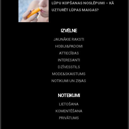
LŪPU KOPŠANAS NOSLĒPUMI – KĀ
UZTURĒT LŪPAS MAIGAS?
09 marts, 2026
IZVĒLNE
JAUNĀKIE RAKSTI
HOBIJI&PADOMI
ATTIECĪBAS
INTERESANTI
DZĪVESSTILS
MODE&SKAISTUMS
NOTIKUMI UN ZIŅAS
NOTEIKUMI
LIETOŠANA
KOMENTĒŠANA
PRIVĀTUMS