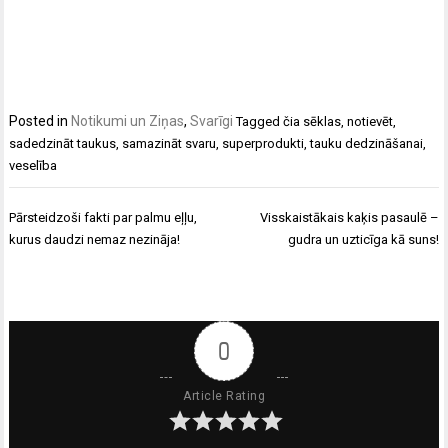
Posted in
Notikumi un Ziņas
,
Svarīgi
Tagged
čia sēklas
,
notievēt
,
sadedzināt taukus
,
samazināt svaru
,
superprodukti
,
tauku dedzināšanai
,
veselība
Ziņu
Pārsteidzoši fakti par palmu eļļu,
Visskaistākais kaķis pasaulē –
izvēlne
kurus daudzi nemaz nezināja!
gudra un uzticīga kā suns!
0
Article Rating