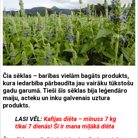
Čia sēklas – barības vielām bagāts produkts,
kura iedarbība pārbaudīta jau vairāku tūkstošu
gadu garumā. Tieši šīs sēklas bija leģendāro
maiju, acteku un inku galvenais uztura
produkts.
LASI VĒL:
Kafijas diēta – mīnuss 7 kg
tikai 7 dienās! Šī ir mana mīļākā diēta