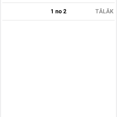
1 no 2
TĀLĀK