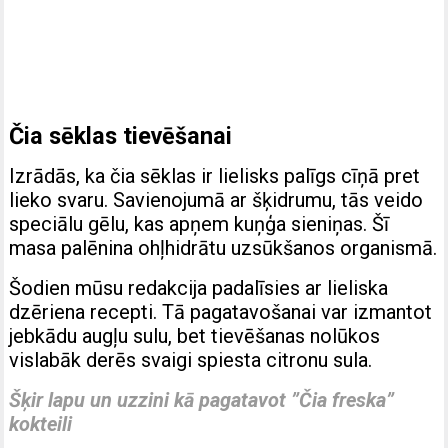
Čia sēklas tievēšanai
Izrādās, ka čia sēklas ir lielisks palīgs cīņā pret
lieko svaru. Savienojumā ar šķidrumu, tās veido
speciālu gēlu, kas apņem kuņģa sieniņas. Šī
masa palēnina ohļhidrātu uzsūkšanos organismā.
Šodien mūsu redakcija padalīsies ar lieliska
dzēriena recepti. Tā pagatavošanai var izmantot
jebkādu augļu sulu, bet tievēšanas nolūkos
vislabāk derēs svaigi spiesta citronu sula.
Šķir lapu un uzzini kā pagatavot ”Čia freska”
kokteili