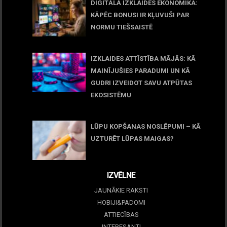
DIGITĀLĀ IZKLAIDES EKONOMIKA:
KĀPĒC BONUSI IR KĻUVUŠI PAR
NORMU TIEŠSAISTĒ
11 jūnijs, 2026
IZKLAIDES ATTĪSTĪBA MĀJĀS: KĀ
MAINĪJUŠIES PARADUMI UN KĀ
GUDRI IZVEIDOT SAVU ATPŪTAS
EKOSISTĒMU
05 maijs, 2026
LŪPU KOPŠANAS NOSLĒPUMI – KĀ
UZTURĒT LŪPAS MAIGAS?
09 marts, 2026
IZVĒLNE
JAUNĀKIE RAKSTI
HOBIJI&PADOMI
ATTIECĪBAS
INTERESANTI