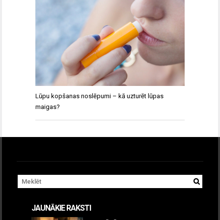
Lūpu kopšanas noslēpumi – kā uzturēt lūpas
maigas?
JAUNĀKIE RAKSTI