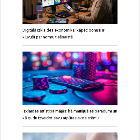
Digitālā izklaides ekonomika: kāpēc bonusi ir
kļuvuši par normu tiešsaistē
Izklaides attīstība mājās: kā mainījušies paradumi un
kā gudri izveidot savu atpūtas ekosistēmu