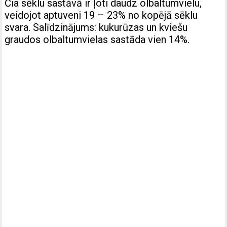
Čia sēklu sastāvā ir ļoti daudz olbaltumvielu,
veidojot aptuveni 19 – 23% no kopējā sēklu
svara. Salīdzinājums: kukurūzas un kviešu
graudos olbaltumvielas sastāda vien 14%.