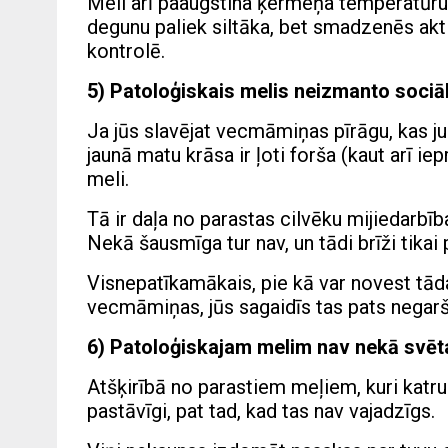
Meli arī paaugstina ķermeņa temperatūru.
degunu paliek siltāka, bet smadzenēs akt
kontrolē.
5) Patoloģiskais melis neizmanto sociā
Ja jūs slavējat vecmāmiņas pīrāgu, kas j
jaunā matu krāsa ir ļoti forša (kaut arī ie
meli.
Tā ir daļa no parastas cilvēku mijiedarbī
Nekā šausmīga tur nav, un tādi brīži tikai 
Visnepatīkamākais, pie kā var novest tād
vecmāmiņas, jūs sagaidīs tas pats negarš
6) Patoloģiskajam melim nav nekā svēt
Atšķirībā no parastiem meļiem, kuri katru
pastāvīgi, pat tad, kad tas nav vajadzīgs.