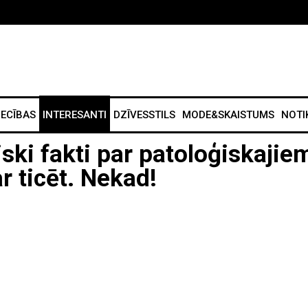
IECĪBAS
INTERESANTI
DZĪVESSTILS
MODE&SKAISTUMS
NOTI
iski fakti par patoloģiskajie
 ticēt. Nekad!