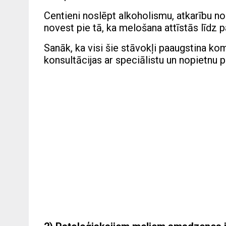
Centieni noslēpt alkoholismu, atkarību n
novest pie tā, ka melošana attīstās līdz p
Sanāk, ka visi šie stāvokļi paaugstina k
konsultācijas ar speciālistu un nopietnu p