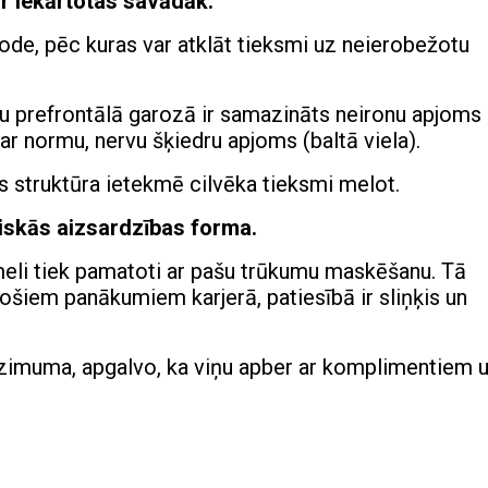
r iekārtotas savādāk.
de, pēc kuras var atklāt tieksmi uz neierobežotu
 prefrontālā garozā ir samazināts neironu apjoms
 ar normu, nervu šķiedru apjoms (baltā viela).
 struktūra ietekmē cilvēka tieksmi melot.
ģiskās aizsardzības forma.
eli tiek pamatoti ar pašu trūkumu maskēšanu. Tā
inošiem panākumiem karjerā, patiesībā ir sliņķis un
dzimuma, apgalvo, ka viņu apber ar komplimentiem 