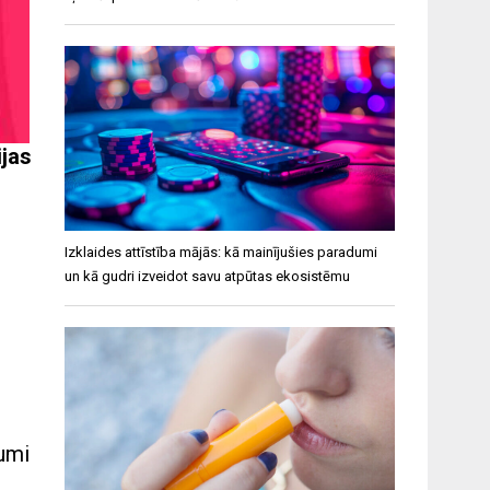
ijas
Izklaides attīstība mājās: kā mainījušies paradumi
un kā gudri izveidot savu atpūtas ekosistēmu
umi