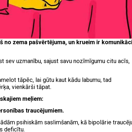
 cieš no zema pašvērtējuma, un krueim ir komunikāc
rst sev uzmanību, sajust savu nozīmīgumu citu acīs,
amelot tāpēc, lai gūtu kaut kādu labumu, tad
ķa, vienkārši tāpat.
ģiskajiem meļiem:
 personības traucējumiem.
 tādām psihiskām saslimšanām, kā bipolārie traucēj
 deficītu.