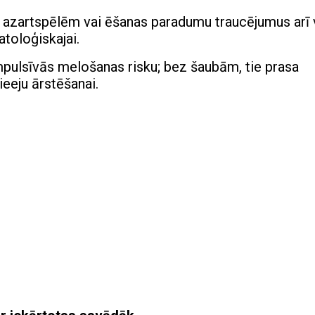
o azartspēlēm vai ēšanas paradumu traucējumus arī 
atoloģiskajai.
ompulsīvās melošanas risku; bez šaubām, tie prasa
ieeju ārstēšanai.