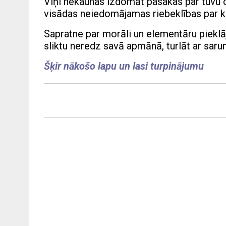
Viņi nekaunas izdomāt pasakas par tuvu c
visādas neiedomājamas riebeklības par 
Sapratne par morāli un elementāru pieklāj
sliktu neredz savā apmānā, turlāt ar sarun
Šķir nākošo lapu un lasi turpinājumu