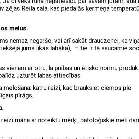
 Ja cilvēks runā nepatiesību par savām jūtām, āda 
ivizējas Reila sala, kas piedalās ķermeņa temperat
los melus.
ums nemaz negaršo, vai arī sakāt draudzenei, ka viņ
priekšējā jums likās labāka), – tie ir tā saucamie soc
bas vienam ar otru, laipnības un ētisko normu produk
palīdz uzturēt labas attiecības.
a melošana: katru reizi, kad brauksiet ciemos pie
īgais pīrāgs.
a.
 reizi māna ar noteiktu mērķi, patoloģiskie meļi dar