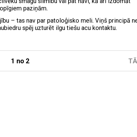
ilvēku smagu slimību vai pat nāvi, kā arī izdomāt
kopīgiem paziņām.
ību – tas nav par patoloģisko meli. Viņš principā n
ubiedru spēj uzturēt ilgu tiešu acu kontaktu.
1 no 2
TĀ