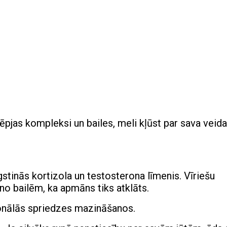
ēpjas kompleksi un bailes, meli kļūst par sava veida
gstinās kortizola un testosterona līmenis. Vīriešu
no bailēm, ka apmāns tiks atklāts.
onālās spriedzes mazināšanos.