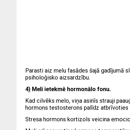
Parasti aiz melu fasādes šajā gadījumā sl
psiholoģisko aizsardzību.
4) Meli ietekmē hormonālo fonu.
Kad cilvēks melo, viņa asinīs strauji paau
hormons testosterons palīdz atbrīvoties 
Stresa hormons kortizols veicina emoci