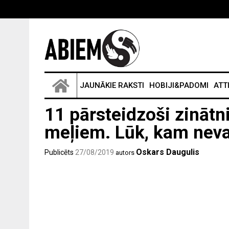
JAUNĀKIE RAKSTI
HOBIJI&PADOMI
ATT
11 pārsteidzoši zinātn
meļiem. Lūk, kam nevar
Oskars Daugulis
Publicēts
27/08/2019
autors