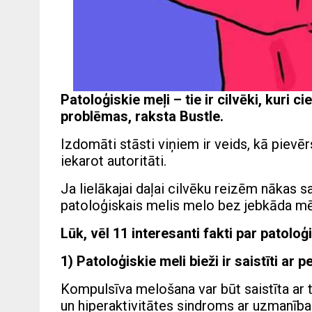
Patoloģiskie meļi – tie ir cilvēki, kuri
problēmas,
raksta Bustle.
Izdomāti stāsti viņiem ir veids, kā pievē
iekarot autoritāti.
Ja lielākajai daļai cilvēku reizēm nākas s
patoloģiskais melis melo bez jebkāda mēr
Lūk, vēl 11 interesanti fakti par patolo
1) Patoloģiskie meli bieži ir saistīti ar
Kompulsīva melošana var būt saistīta ar
un hiperaktivitātes sindroms ar uzmanības