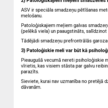
2) Patoloģiskajiem meļiem smadzenes i
ASV ir speciāla smadzeņu pētīšanas meto
melošanu.
Patoloģiskajiem meļiem galvas smadzeņu
(pelēkā viela) un paaugstināts, salīdzinot
Tādējādi smadzeņu prefrontrālās garozas
3) Patoloģiskie meli var būt kā psiholo
Pieaugušā vecumā nereti psiholoģiskie m
vīrietis, kas visiem stāsta par galvu reib
parazīts.
Sieviete, kurai nav uzmanība no pretējā 
dāvanām.