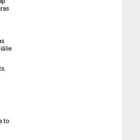
ap
ūras
as
iālie
ts.
a to