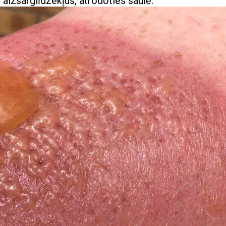
 aizsarglīdzekļus, atrodoties saulē.