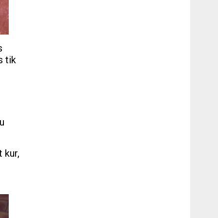
s
 tik
ķu
 kur,