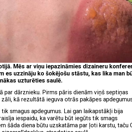
jā. Mēs ar viņu iepazināmies dizaineru konfere
es uzzināju ko šokējošu stāstu, kas lika man b
nākas uzturēties saulē.
dā par dārznieku. Pirms pāris dienām viņš septiņas
t zāli, kā rezultātā ieguva otrās pakāpes apdegumus
 tik smagus apdegumus. Lai gan laikapstākļi bija
zraisīja iespaidu, ka varētu būt iegūts tik smags
m šāda diena būtu uzskatāma par ļoti karstu, taču