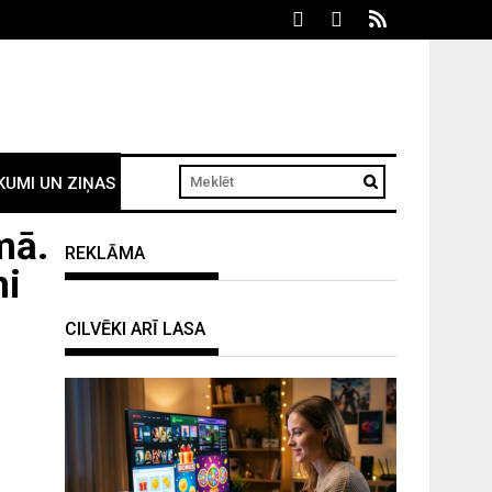
KUMI UN ZIŅAS
mā.
REKLĀMA
mi
CILVĒKI ARĪ LASA