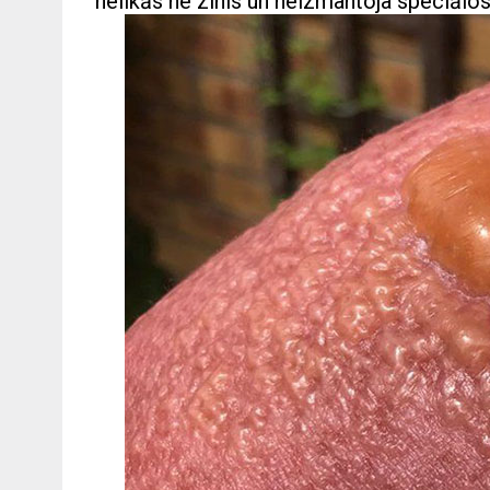
nelikās ne zinis un neizmantoja speciālos