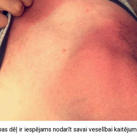
as dēļ ir iespējams nodarīt savai veselībai kaitējum