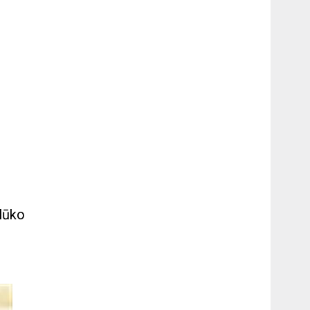
plūko