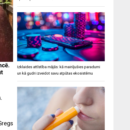
ncē.
Izklaides attīstība mājās: kā mainījušies paradumi
ūt
un kā gudri izveidot savu atpūtas ekosistēmu
.
 Gregs