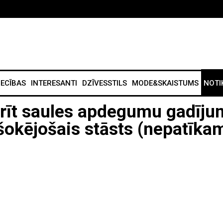
IECĪBAS
INTERESANTI
DZĪVESSTILS
MODE&SKAISTUMS
NOTI
arīt saules apdegumu gadīju
šokējošais stāsts (nepatīka