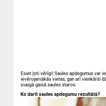
Esiet ļoti vērīgi! Saules apdegumus var ieg
ievērojamākās vietas, gan arī vienkārši dā
svaigā gaisā saules staros.
Ko darīt saules apdegumu rezultātā?