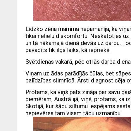
Līdzko zēna mamma nepamanīja, ka viņam uz
tikai nelielu diskomfortu. Neskatoties uz
un tā nākamajā dienā devās uz darbu. Todi
pavadīts tik ilgs laiks, kā iepriekš.
Svētdienas vakarā, pēc otrās darba dienas
Viņam uz ādas parādījās čūlas, bet sāpes
palīdzības slimnīcā. Ārsti diagnosticēja
Protams, ka viņš pats zināja par savu gaiš
piemēram, Austrālijā, viņš, protams, ka
Skotijā, kur šādu siltumu iespējams sastap
nepievērsa tam visam tādu uzmanību.