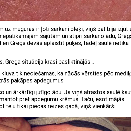
 muguras ir ļoti sarkani pleķi, viņš pat bija izjuti
 nepatīkamajām sajūtām un stipri sarkano ādu, Gregs
en Gregs devās aplaistīt puķes, tādēļ saulē netika
, Grega situācija krasi pasliktinājās…
 kļuva tik neciešamas, ka nācās vērsties pēc medi
 otrās pakāpes apdegumus.
o un ārkārtīgi jutīgo ādu. Ja viņš atrastos saulē kaut
 izmantot pret apdegumu krēmus. Taču, esot mājās
t teju tikai piecas reizes gadā, viņš vienkārši