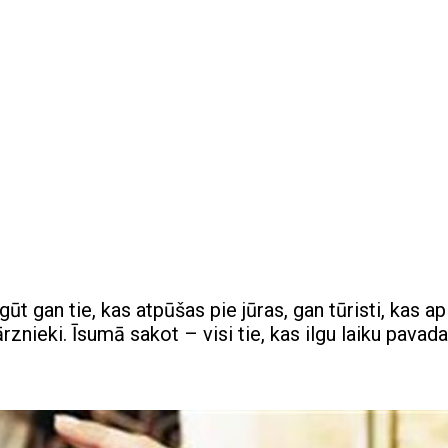
ūt gan tie, kas atpūšas pie jūras, gan tūristi, kas a
rznieki. Īsumā sakot – visi tie, kas ilgu laiku pavada