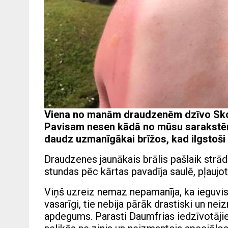
Viena no manām draudzenēm dzīvo Skoti
Pavisam nesen kādā no mūsu sarakstēm 
daudz uzmanīgākai brīžos, kad ilgstoši 
Draudzenes jaunākais brālis pašlaik strā
stundas pēc kārtas pavadīja saulē, pļaujo
Viņš uzreiz nemaz nepamanīja, ka ieguvis
vasarīgi, tie nebija pārāk drastiski un nei
apdegums. Parasti Daumfrias iedzīvotājie