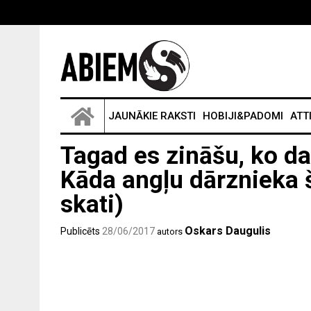
JAUNĀKIE RAKSTI
HOBIJI&PADOMI
ATT
Tagad es zināšu, ko d
Kāda angļu dārznieka 
skati)
Oskars Daugulis
Publicēts
28/06/2017
autors