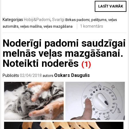
LASĪT VAIRĀK
Kategorijas
Hobiji&Padomi
,
Svarīgi
Birkas
padomi
,
pelējums
,
veļas
1 komentārs
automāts
,
veļas mašīna
,
veļas mazgāšana
Noderīgi padomi saudzīgai
melnās veļas mazgāšanai.
Noteikti noderēs
(1)
Oskars Daugulis
Publicēts
02/04/2018
autors