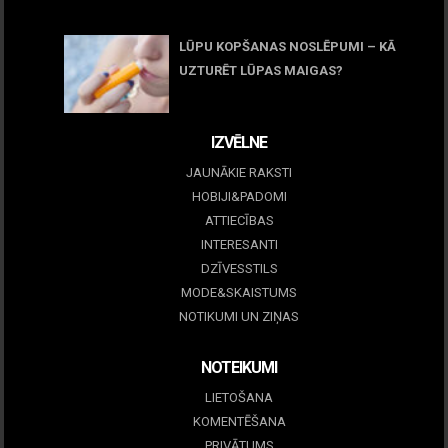
05 maijs, 2026
LŪPU KOPŠANAS NOSLĒPUMI – KĀ
UZTURĒT LŪPAS MAIGAS?
09 marts, 2026
IZVĒLNE
JAUNĀKIE RAKSTI
HOBIJI&PADOMI
ATTIECĪBAS
INTERESANTI
DZĪVESSTILS
MODE&SKAISTUMS
NOTIKUMI UN ZIŅAS
NOTEIKUMI
LIETOŠANA
KOMENTĒŠANA
PRIVĀTUMS