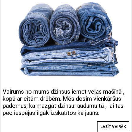
Vairums no mums džinsus iemet veļas mašīnā ,
kopā ar citām drēbēm. Mēs dosim vienkāršus
padomus, ka mazgāt džinsu audumu tā , lai tas
pēc iespējas ilgāk izskatītos kā jauns.
LASĪT VAIRĀK