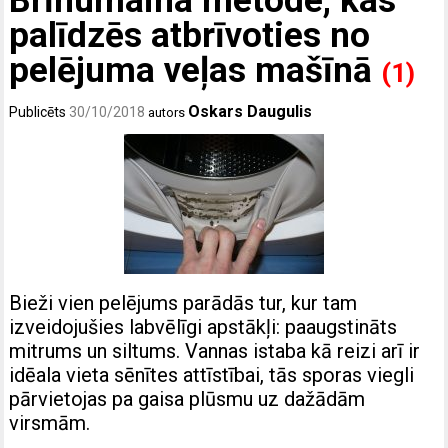
Brīnumaina metode, kas
palīdzēs atbrīvoties no
pelējuma veļas mašīnā
(1)
Oskars Daugulis
Publicēts
30/10/2018
autors
Bieži vien pelējums parādās tur, kur tam
izveidojušies labvēlīgi apstākļi: paaugstināts
mitrums un siltums. Vannas istaba kā reizi arī ir
idēala vieta sēnītes attīstībai, tās sporas viegli
pārvietojas pa gaisa plūsmu uz dažādām
virsmām.