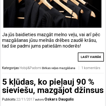
Ja jūs baidieties mazgāt melno veļu, vai arī pēc
mazgāšanas jūsu melnās drēbes zaudē krāsu,
tad šie padmi jums patiešām noderēs!
LASĪT VAIRĀK
Kategorijas
Hobiji&Padomi
1 komentārs
Birkas
veļas mazgāšana
5 kļūdas, ko pieļauj 90 %
sieviešu, mazgājot džinsus
Oskars Daugulis
Publicēts
22/11/2017
autors