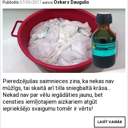
Oskars Daugulis
Publicēts
07/05/2017
autors
Pieredzējušas saimnieces zina, ka nekas nav
mūžīgs, tai skaitā arī tilla sniegbaltā krāsa…
Nekad nav par vēlu iegādāties jaunu, bet
censties iemīļotajiem aizkariem atgūt
iepriekšējo svaigumu tomēr ir vērts!
LASĪT VAIRĀK