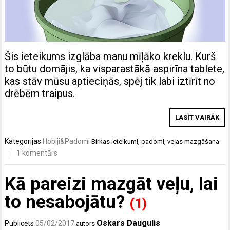
Šis ieteikums izglāba manu mīļāko kreklu. Kurš
to būtu domājis, ka visparastākā aspirīna tablete,
kas stāv mūsu aptieciņās, spēj tik labi iztīrīt no
drēbēm traipus.
LASĪT VAIRĀK
Kategorijas
Hobiji&Padomi
Birkas
ieteikumi
,
padomi
,
veļas mazgāšana
1 komentārs
Kā pareizi mazgāt veļu, lai
to nesabojātu?
(1)
Oskars Daugulis
Publicēts
05/02/2017
autors