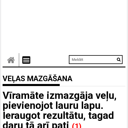
VEĻAS MAZGĀŠANA
Vīramāte izmazgāja veļu,
pievienojot lauru lapu.
Ieraugot rezultātu, tagad
daru tā arī pati
(1)