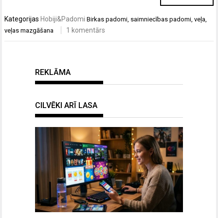
Kategorijas
Hobiji&Padomi
Birkas
padomi
,
saimniecības padomi
,
veļa
,
1 komentārs
veļas mazgāšana
REKLĀMA
CILVĒKI ARĪ LASA