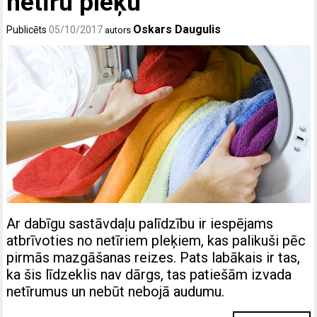
netīru pleķu
Oskars Daugulis
Publicēts
05/10/2017
autors
Ar dabīgu sastāvdaļu palīdzību ir iespējams
atbrīvoties no netīriem pleķiem, kas palikuši pēc
pirmās mazgāšanas reizes. Pats labākais ir tas,
ka šis līdzeklis nav dārgs, tas patiešām izvada
netīrumus un nebūt nebojā audumu.