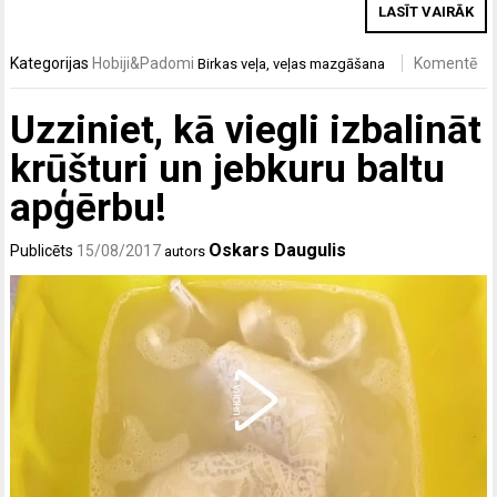
LASĪT VAIRĀK
Kategorijas
Hobiji&Padomi
Komentē
Birkas
veļa
,
veļas mazgāšana
Uzziniet, kā viegli izbalināt
krūšturi un jebkuru baltu
apģērbu!
Oskars Daugulis
Publicēts
15/08/2017
autors