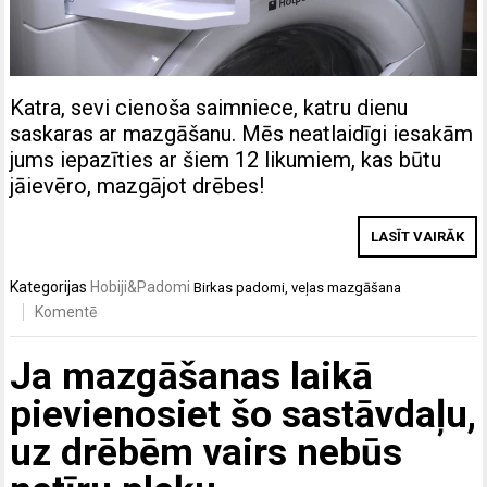
Katra, sevi cienoša saimniece, katru dienu
saskaras ar mazgāšanu. Mēs neatlaidīgi iesakām
jums iepazīties ar šiem 12 likumiem, kas būtu
jāievēro, mazgājot drēbes!
LASĪT VAIRĀK
Kategorijas
Hobiji&Padomi
Birkas
padomi
,
veļas mazgāšana
Komentē
Ja mazgāšanas laikā
pievienosiet šo sastāvdaļu,
uz drēbēm vairs nebūs