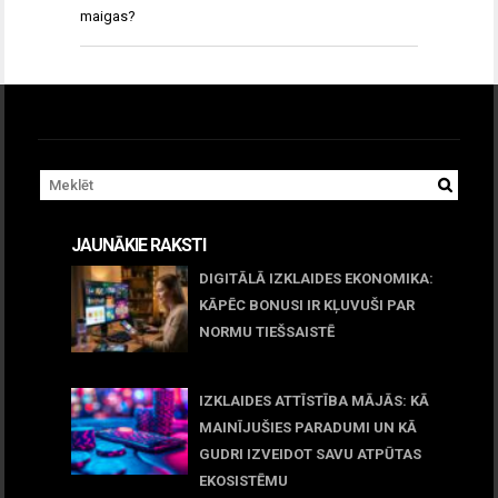
maigas?
JAUNĀKIE RAKSTI
DIGITĀLĀ IZKLAIDES EKONOMIKA:
KĀPĒC BONUSI IR KĻUVUŠI PAR
NORMU TIEŠSAISTĒ
11 jūnijs, 2026
IZKLAIDES ATTĪSTĪBA MĀJĀS: KĀ
MAINĪJUŠIES PARADUMI UN KĀ
GUDRI IZVEIDOT SAVU ATPŪTAS
EKOSISTĒMU