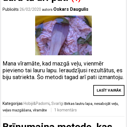
Oskars Daugulis
Publicēts
26/02/2020
autors
Mana vīramāte, kad mazgā veļu, vienmēr
pievieno tai lauru lapu. Ieraudzījusi rezultātus, es
biju satriekta. Šo metodi tagad arī pati izmantoju.
LASĪT VAIRĀK
Kategorijas
Hobiji&Padomi
,
Svarīgi
Birkas
lautru lapa
,
nesabojāt veļu
,
1 komentārs
veļas mazgāšana
,
vīramāte