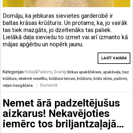
Domāju, ka jebkuras sievietes garderobē ir
baltas krāsas krūšturis. Un protams, ka, jo vairāk
tas tiek mazgāts, jo dzeltenāks tas paliek.
Lielākā daļa sieviešu to izmet vai arī izmanto kā
mājas apģērbu un nopērk jaunu.
LASĪT VAIRĀK
Kategorijas
Hobiji&Padomi
,
Svarīgi
Birkas
apakšbikses
,
apakšveļa
,
bez
krūštura
,
ietekmē veselību
,
krūštura lences
,
krūšturis
,
krūts vēzis
,
padomi
,
Komentē
veļas mazgāšana
Nemet ārā padzeltējušus
aizkarus! Nekavējoties
iemērc tos briljantzaļajā…