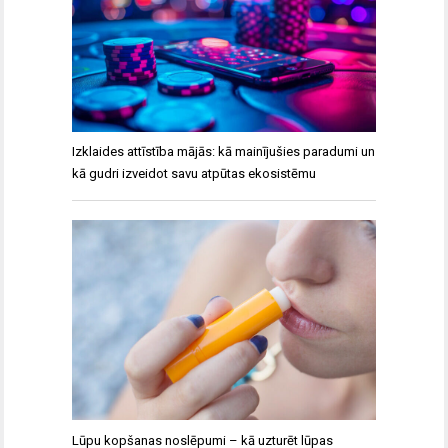
Izklaides attīstība mājās: kā mainījušies paradumi un
kā gudri izveidot savu atpūtas ekosistēmu
Lūpu kopšanas noslēpumi – kā uzturēt lūpas