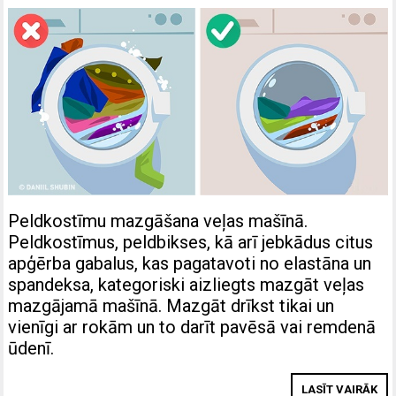
Peldkostīmu mazgāšana veļas mašīnā.
Peldkostīmus, peldbikses, kā arī jebkādus citus
apģērba gabalus, kas pagatavoti no elastāna un
spandeksa, kategoriski aizliegts mazgāt veļas
mazgājamā mašīnā. Mazgāt drīkst tikai un
vienīgi ar rokām un to darīt pavēsā vai remdenā
ūdenī.
LASĪT VAIRĀK