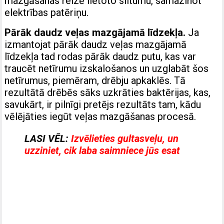
mazgāšanas reizē lietoto siltumu, samazinot
elektrības patēriņu.
Pārāk daudz veļas mazgājamā līdzekļa.
Ja
izmantojat pārāk daudz veļas mazgājamā
līdzekļa tad rodas pārāk daudz putu, kas var
traucēt netīrumu izskalošanos un uzglabāt šos
netīrumus, piemēram, drēbju apkaklēs. Tā
rezultātā drēbēs sāks uzkrāties baktērijas, kas,
savukārt, ir pilnīgi pretējs rezultāts tam, kādu
vēlējāties iegūt veļas mazgāšanas procesā.
LASI VĒL:
Izvēlieties gultasveļu, un
uzziniet, cik laba saimniece jūs esat