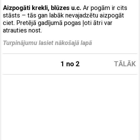
Aizpogāti krekli, blūzes u.c.
Ar pogām ir cits
stāsts – tās gan labāk nevajadzētu aizpogāt
ciet. Pretējā gadījumā pogas ļoti ātri var
atrauties nost.
Turpinājumu lasiet nākošajā lapā
1 no 2
TĀLĀK