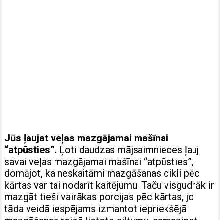
Jūs ļaujat veļas mazgājamai mašīnai
“atpūsties”.
Ļoti daudzas mājsaimnieces ļauj
savai veļas mazgājamai mašīnai “atpūsties”,
domājot, ka neskaitāmi mazgāšanas cikli pēc
kārtas var tai nodarīt kaitējumu. Taču visgudrāk ir
mazgāt tieši vairākas porcijas pēc kārtas, jo
tāda veidā iespējams izmantot iepriekšējā