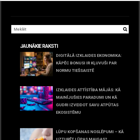
JAUNĀKIE RAKSTI
DIGITĀLĀ IZKLAIDES EKONOMIKA:
KĀPĒC BONUSI IR KĻUVUŠI PAR
NORMU TIEŠSAISTĒ
11 jūnijs, 2026
IZKLAIDES ATTĪSTĪBA MĀJĀS: KĀ
MAINĪJUŠIES PARADUMI UN KĀ
GUDRI IZVEIDOT SAVU ATPŪTAS
EKOSISTĒMU
05 maijs, 2026
LŪPU KOPŠANAS NOSLĒPUMI – KĀ
UZTURĒT LŪPAS MAIGAS?