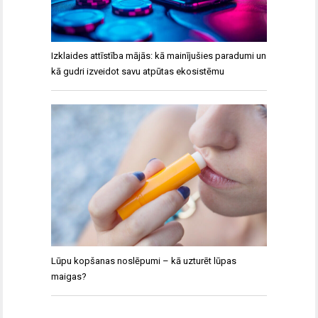
Izklaides attīstība mājās: kā mainījušies paradumi un
kā gudri izveidot savu atpūtas ekosistēmu
Lūpu kopšanas noslēpumi – kā uzturēt lūpas
maigas?