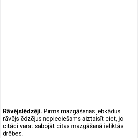
Rāvējslēdzēji.
Pirms mazgāšanas jebkādus
rāvējslēdzējus nepieciešams aiztaisīt ciet, jo
citādi varat sabojāt citas mazgāšanā ieliktās
drēbes.