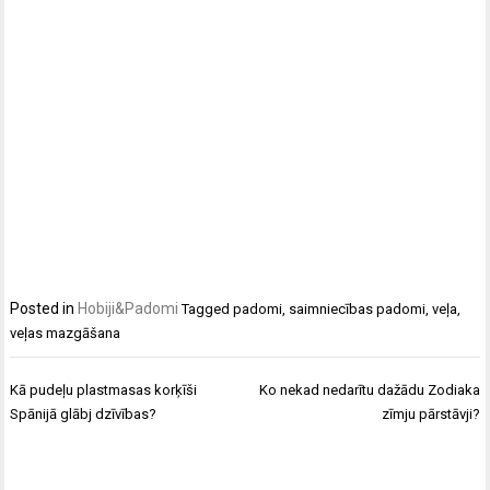
Posted in
Hobiji&Padomi
Tagged
padomi
,
saimniecības padomi
,
veļa
,
veļas mazgāšana
Ziņu
Kā pudeļu plastmasas korķīši
Ko nekad nedarītu dažādu Zodiaka
izvēlne
Spānijā glābj dzīvības?
zīmju pārstāvji?