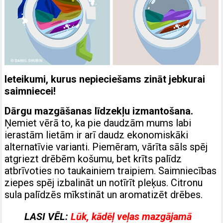
Ieteikumi, kurus nepieciešams zināt jebkurai
saimniecei!
Dārgu mazgāšanas līdzekļu izmantošana.
Ņemiet vērā to, ka pie daudzām mums labi
ierastām lietām ir arī daudz ekonomiskāki
alternatīvie varianti. Piemēram, vārīta sāls spēj
atgriezt drēbēm košumu, bet krīts palīdz
atbrīvoties no taukainiem traipiem. Saimniecības
ziepes spēj izbalināt un notīrīt pleķus. Citronu
sula palīdzēs mīkstināt un aromatizēt drēbes.
LASI VĒL:
Lūk, kādēļ veļas mazgājamā