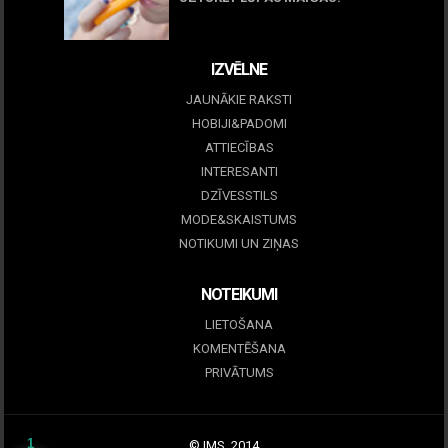
09 marts, 2026
IZVĒLNE
JAUNĀKIE RAKSTI
HOBIJI&PADOMI
ATTIECĪBAS
INTERESANTI
DZĪVESSTILS
MODE&SKAISTUMS
NOTIKUMI UN ZIŅAS
NOTEIKUMI
LIETOŠANA
KOMENTĒŠANA
PRIVĀTUMS
1
© IMS, 2014