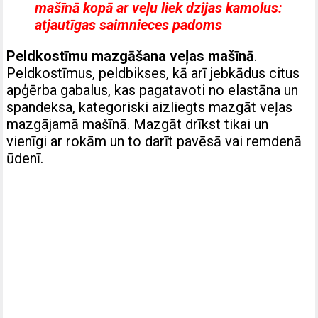
mašīnā kopā ar veļu liek dzijas kamolus:
atjautīgas saimnieces padoms
Peldkostīmu mazgāšana veļas mašīnā
.
Peldkostīmus, peldbikses, kā arī jebkādus citus
apģērba gabalus, kas pagatavoti no elastāna un
spandeksa, kategoriski aizliegts mazgāt veļas
mazgājamā mašīnā. Mazgāt drīkst tikai un
vienīgi ar rokām un to darīt pavēsā vai remdenā
ūdenī.