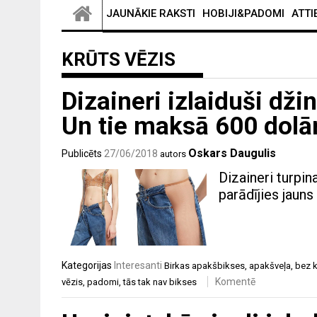
JAUNĀKIE RAKSTI
HOBIJI&PADOMI
ATTI
KRŪTS VĒZIS
Dizaineri izlaiduši dži
Un tie maksā 600 dolā
Oskars Daugulis
Publicēts
27/06/2018
autors
Dizaineri turpi
parādījies jaun
Kategorijas
Interesanti
Birkas
apakšbikses
,
apakšveļa
,
bez k
Komentē
vēzis
,
padomi
,
tās tak nav bikses