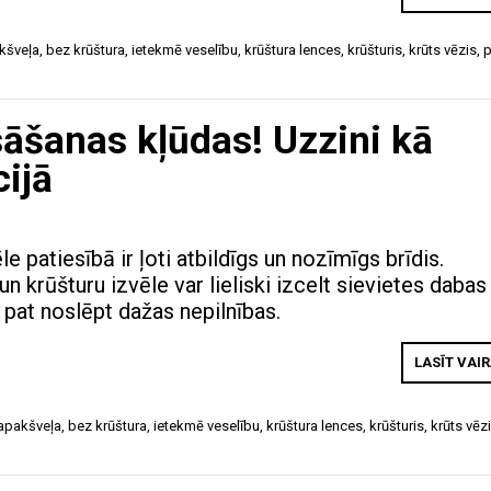
kšveļa
,
bez krūštura
,
ietekmē veselību
,
krūštura lences
,
krūšturis
,
krūts vēzis
,
āšanas kļūdas! Uzzini kā
cijā
e patiesībā ir ļoti atbildīgs un nozīmīgs brīdis.
un krūšturu izvēle var lieliski izcelt sievietes dabas
 pat noslēpt dažas nepilnības.
LASĪT VAI
apakšveļa
,
bez krūštura
,
ietekmē veselību
,
krūštura lences
,
krūšturis
,
krūts vēz