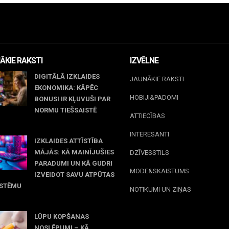
ĀKIE RAKSTI
IZVĒLNE
DIGITĀLĀ IZKLAIDES
JAUNĀKIE RAKSTI
EKONOMIKA: KĀPĒC
HOBIJI&PADOMI
BONUSI IR KĻUVUŠI PAR
NORMU TIEŠSAISTĒ
ATTIECĪBAS
jūnijs, 2026
INTERESANTI
IZKLAIDES ATTĪSTĪBA
MĀJĀS: KĀ MAINĪJUŠIES
DZĪVESSTILS
PARADUMI UN KĀ GUDRI
MODE&SKAISTUMS
IZVEIDOT SAVU ATPŪTAS
ISTĒMU
NOTIKUMI UN ZIŅAS
 maijs, 2026
LŪPU KOPŠANAS
NOSLĒPUMI – KĀ