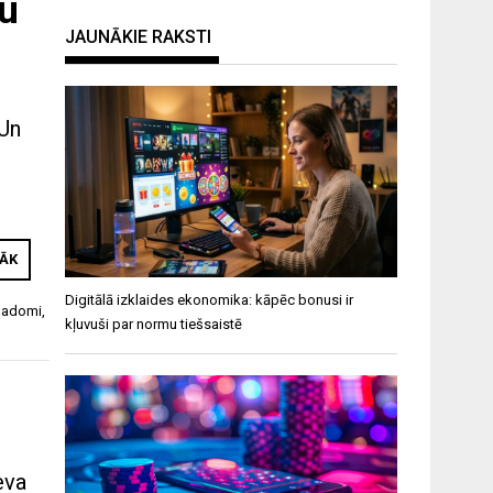
tu
JAUNĀKIE RAKSTI
 Un
RĀK
Digitālā izklaides ekonomika: kāpēc bonusi ir
padomi
,
kļuvuši par normu tiešsaistē
eva