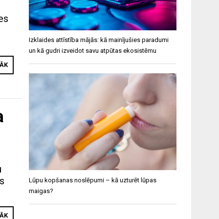
zes
Izklaides attīstība mājās: kā mainījušies paradumi
un kā gudri izveidot savu atpūtas ekosistēmu
RĀK
a
u
es
Lūpu kopšanas noslēpumi – kā uzturēt lūpas
maigas?
RĀK