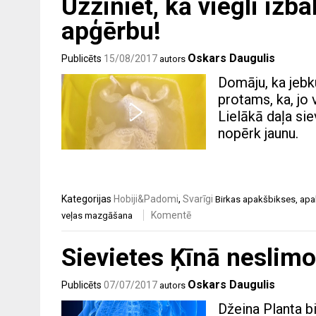
Uzziniet, kā viegli izba
apģērbu!
Oskars Daugulis
Publicēts
15/08/2017
autors
Domāju, ka jebku
protams, ka, jo 
Lielākā daļa si
nopērk jaunu.
Kategorijas
Hobiji&Padomi
,
Svarīgi
Birkas
apakšbikses
,
apa
Komentē
veļas mazgāšana
Sievietes Ķīnā neslimo 
Oskars Daugulis
Publicēts
07/07/2017
autors
Džeina Planta b