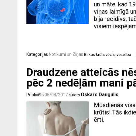
un māte, kad 198
viņas laimīgā un
bija recidīvs, t
visiem iespējam
Kategorijas
Notikumi un Ziņas
Birkas
krūts vēzis
,
veselība
Draudzene atteicās nēs
pēc 2 nedēļām mani pā
Oskars Daugulis
Publicēts
05/04/2017
autors
Mūsdienās visam
krūtis! Tās ikdie
ērti.