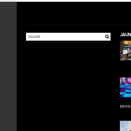
JAUN
11 
EKOS
05