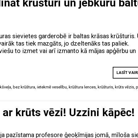
lināt krūšturi un jebkuru bal
ras sievietes garderobē ir baltas krāsas krūšturis.
vairāk tas tiek mazgāts, jo dzeltenāks tas paliek.
eviešu to izmet vai arī izmanto kā mājas apģērbu un
LASĪT VAI
kšveļa
,
bez krūštura
,
ietekmē veselību
,
krūštura lences
,
krūšturis
,
krūts vēzis
,
ar krūts vēzi! Uzzini kāpēc!
ija pazīstama profesore ģeoķīmijas jomā, mīloša si