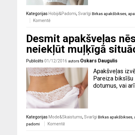
Kategorijas
Hobiji&Padomi
,
Svarīgi
Birkas
apakšbikses
,
apa
Komentē
Desmit apakšveļas nēs
neiekļūt muļķīgā situā
Oskars Daugulis
Publicēts
01/12/2016
autors
Apakšveļas izvēl
Pareiza biksīšu 
dotumus, vai arī
Kategorijas
Mode&Skaistums
,
Svarīgi
Birkas
apakšbikses
,
Komentē
padomi