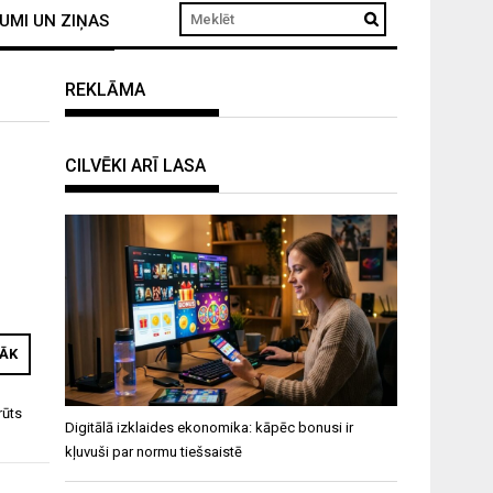
UMI UN ZIŅAS
REKLĀMA
CILVĒKI ARĪ LASA
RĀK
rūts
Digitālā izklaides ekonomika: kāpēc bonusi ir
kļuvuši par normu tiešsaistē