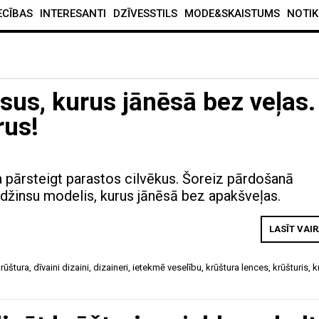
ECĪBAS
INTERESANTI
DZĪVESSTILS
MODE&SKAISTUMS
NOTIK
nsus, kurus jānēsā bez veļas.
rus!
na pārsteigt parastos cilvēkus. Šoreiz pārdošanā
s džinsu modelis, kurus jānēsā bez apakšveļas.
LASĪT VAI
rūštura
,
dīvaini dizaini
,
dizaineri
,
ietekmē veselību
,
krūštura lences
,
krūšturis
,
k