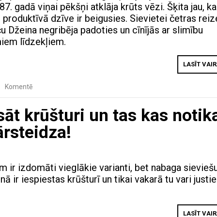
7. gadā viņai pēkšņi atklāja krūts vēzi. Šķita jau, ka
 produktīvā dzīve ir beigusies. Sievietei četras rei
aču Džeina negribēja padoties un cīnījās ar slimību
iem līdzekļiem.
LASĪT VAI
Komentē
āt krūšturi un tas kas notik
rsteidza!
 ir izdomāti vieglākie varianti, bet nabaga sievieš
nā ir iespiestas krūšturī un tikai vakarā tu vari justi
LASĪT VAI