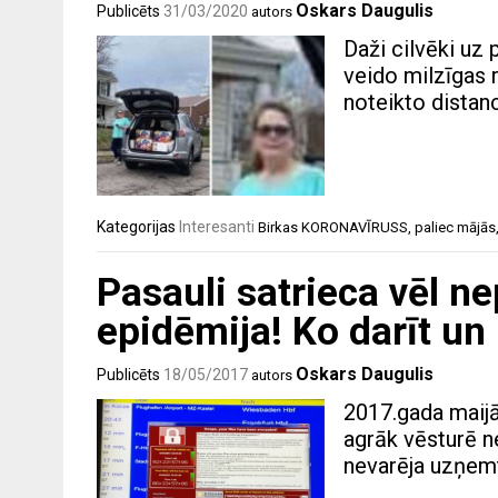
Oskars Daugulis
Publicēts
31/03/2020
autors
Daži cilvēki uz 
veido milzīgas r
noteikto distanc
Kategorijas
Interesanti
Birkas
KORONAVĪRUSS
,
paliec mājās
Pasauli satrieca vēl n
epidēmija! Ko darīt u
Oskars Daugulis
Publicēts
18/05/2017
autors
2017.gada maijā
agrāk vēsturē ne
nevarēja uzņemt