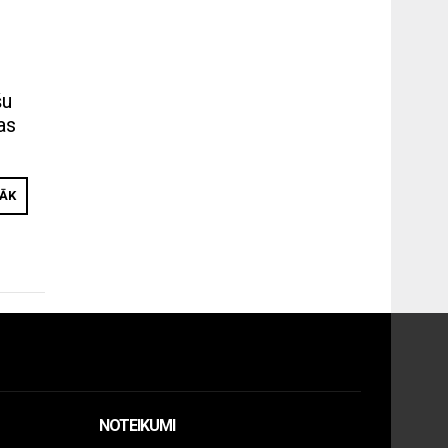
šu
as
RĀK
NOTEIKUMI