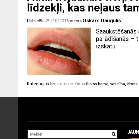
līdzekļi, kas neļaus ta
Oskars Daugulis
Publicēts
29/10/2016
autors
Saaukstēšanās s
parādīšanās – tr
izskatu.
Kategorijas
Notikumi un Ziņas
Birkas
herpe
,
veselība
,
vīruss
JAUN