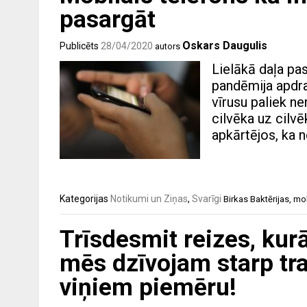
pasargāt
Oskars Daugulis
Publicēts
28/04/2020
autors
Lielākā daļa pa
pandēmija apdra
vīrusu paliek ne
cilvēka uz cilvē
apkārtējos, ka 
Kategorijas
Notikumi un Ziņas
,
Svarīgi
Birkas
Baktērijas
,
mob
Trīsdesmit reizes, kur
mēs dzīvojam starp tr
viņiem piemēru!