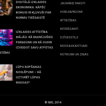
DIGITĀLĀ IZKLAIDES
JAUNĀKIE RAKSTI
EKONOMIKA: KĀPĒC
HOBIJI&PADOMI
BONUSI IR KĻUVUŠI PAR
NORMU TIEŠSAISTĒ
ATTIECĪBAS
jūnijs, 2026
INTERESANTI
IZKLAIDES ATTĪSTĪBA
MĀJĀS: KĀ MAINĪJUŠIES
DZĪVESSTILS
PARADUMI UN KĀ GUDRI
MODE&SKAISTUMS
IZVEIDOT SAVU ATPŪTAS
ISTĒMU
NOTIKUMI UN ZIŅAS
 maijs, 2026
LŪPU KOPŠANAS
NOSLĒPUMI – KĀ
UZTURĒT LŪPAS
MAIGAS?
 marts, 2026
© IMS, 2014