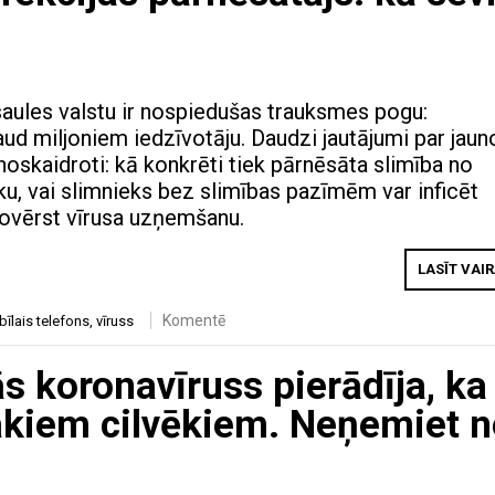
saules valstu ir nospiedušas trauksmes pogu:
ud miljoniem iedzīvotāju. Daudzi jautājumi par jaun
noskaidroti: kā konkrēti tiek pārnēsāta slimība no
ku, vai slimnieks bez slimības pazīmēm var inficēt
novērst vīrusa uzņemšanu.
LASĪT VAI
Komentē
īlais telefons
,
vīruss
ās koronavīruss pierādīja, ka
akiem cilvēkiem. Neņemiet 