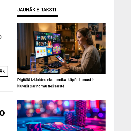
JAUNĀKIE RAKSTI
o
RĀK
Digitālā izklaides ekonomika: kāpēc bonusi ir
kļuvuši par normu tiešsaistē
no