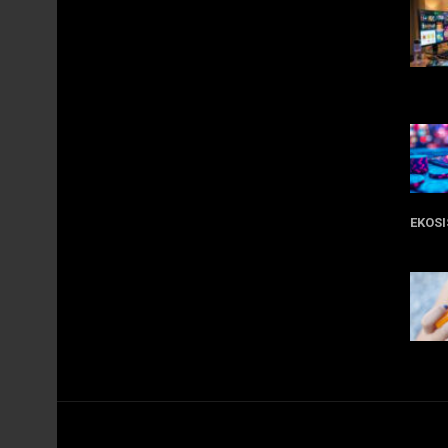
11 
EKOS
05
09