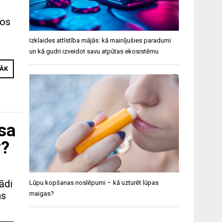
los
Izklaides attīstība mājās: kā mainījušies paradumi
un kā gudri izveidot savu atpūtas ekosistēmu
RĀK
sa
y?
ādi
Lūpu kopšanas noslēpumi – kā uzturēt lūpas
as
maigas?