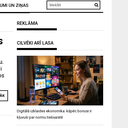
UMI UN ZIŅAS
REKLĀMA
s
CILVĒKI ARĪ LASA
u.
i
os
RĀK
Digitālā izklaides ekonomika: kāpēc bonusi ir
kļuvuši par normu tiešsaistē
i