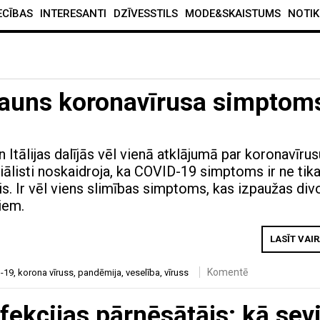
ECĪBAS
INTERESANTI
DZĪVESSTILS
MODE&SKAISTUMS
NOTIK
jauns koronavīrusa simptom
n Itālijas dalījās vēl vienā atklājumā par koronavīrus
iālisti noskaidroja, ka COVID-19 simptoms ir ne tika
is. Ir vēl viens slimības simptoms, kas izpaužas div
iem.
LASĪT VAI
Komentē
-19
,
korona vīruss
,
pandēmija
,
veselība
,
vīruss
fekcijas pārnēsātājs: kā sev