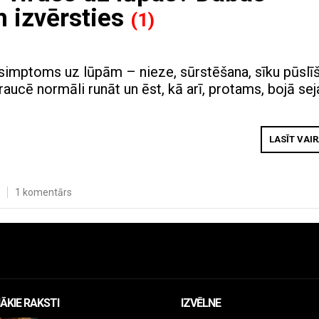
m izvērsties
(1)
imptoms uz lūpām – nieze, sūrstēšana, sīku pūslī
aucē normāli runāt un ēst, kā arī, protams, bojā sej
LASĪT VAI
1 komentārs
ĀKIE RAKSTI
IZVĒLNE