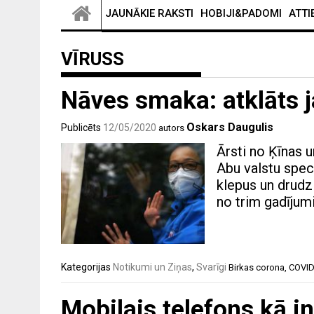
JAUNĀKIE RAKSTI
HOBIJI&PADOMI
ATTI
VĪRUSS
Nāves smaka: atklāts 
Oskars Daugulis
Publicēts
12/05/2020
autors
Ārsti no Ķīnas u
Abu valstu spec
klepus un drudz
no trim gadījum
Kategorijas
Notikumi un Ziņas
,
Svarīgi
Birkas
corona
,
COVID
Mobilais telefons kā in