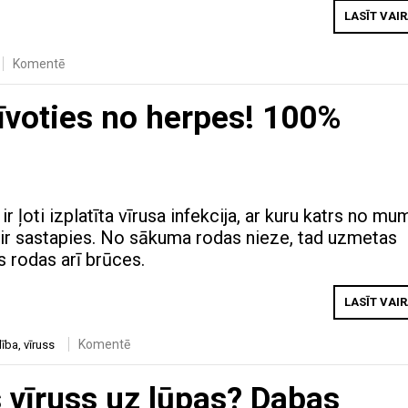
LASĪT VAI
Komentē
rīvoties no herpes! 100%
r ļoti izplatīta vīrusa infekcija, ar kuru katrs no mu
ē ir sastapies. No sākuma rodas nieze, tad uzmetas
s rodas arī brūces.
LASĪT VAI
Komentē
lība
,
vīruss
 vīruss uz lūpas? Dabas