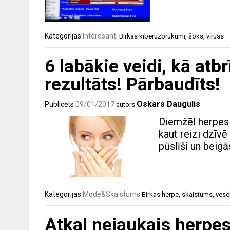
Kategorijas
Interesanti
Birkas
kiberuzbrukumi
,
šoks
,
vīruss
6 labākie veidi, kā atb
rezultāts! Pārbaudīts!
Oskars Daugulis
Publicēts
09/01/2017
autors
Diemžēl herpes i
kaut reizi dzīv
pūslīši un beigā
Kategorijas
Mode&Skaistums
Birkas
herpe
,
skaistums
,
vese
Atkal nejaukais herpes