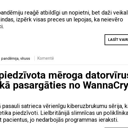
pandēmiju reaģē atbildīgi un nopietni, bet daži veika
indas, izpērk visas preces un lepojas, ka neievēro
i.
LASĪT VAI
Komentē
,
pandēmija
,
vīruss
epiedzīvota mēroga datorvīru
n kā pasargāties no WannaCr
 pasauli satrieca vērienīgu kiberuzbrukumu sērija, k
tika piedzīvoti. Lielbritānijā slimnīcas un poliklīnik
 pacientus, jo nedarbojās programmas ieraksti.