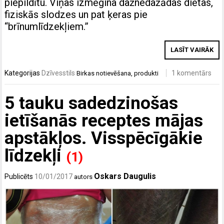
piepildītu. Viņas izmēģina dažnedažādas diētas,
fiziskās slodzes un pat ķeras pie
“brīnumlīdzekļiem.”
LASĪT VAIRĀK
Kategorijas
Dzīvesstils
1 komentārs
Birkas
notievēšana
,
produkti
5 tauku sadedzinošas
ietīšanās receptes mājas
apstākļos. Visspēcīgākie
līdzekļi
(1)
Oskars Daugulis
Publicēts
10/01/2017
autors