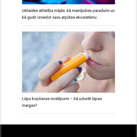
Izklaides attīstība mājās: kā mainījušies paradumi un
kā gudri izveidot savu atpūtas ekosistēmu
Lūpu kopšanas noslēpumi – kā uzturēt lūpas
maigas?