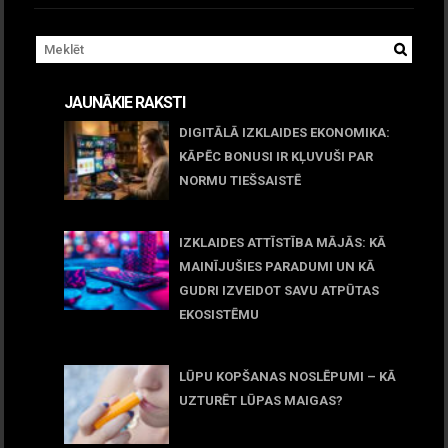
JAUNĀKIE RAKSTI
DIGITĀLĀ IZKLAIDES EKONOMIKA:
KĀPĒC BONUSI IR KĻUVUŠI PAR
NORMU TIEŠSAISTĒ
11 jūnijs, 2026
IZKLAIDES ATTĪSTĪBA MĀJĀS: KĀ
MAINĪJUŠIES PARADUMI UN KĀ
GUDRI IZVEIDOT SAVU ATPŪTAS
EKOSISTĒMU
05 maijs, 2026
LŪPU KOPŠANAS NOSLĒPUMI – KĀ
UZTURĒT LŪPAS MAIGAS?
09 marts, 2026