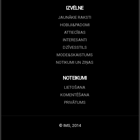
IZVĒLNE
JAUNĀKIE RAKSTI
HOBIJI&PADOMI
ATTIECĪBAS
INTERESANTI
DZĪVESSTILS
MODE&SKAISTUMS
NOTIKUMI UN ZIŅAS
NOTEIKUMI
LIETOŠANA
KOMENTĒŠANA
PRIVĀTUMS
© IMS, 2014
|
Profitmag by