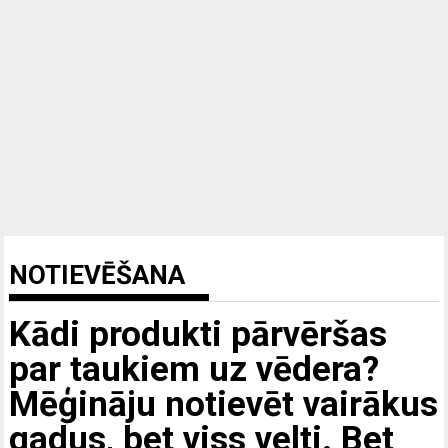
NOTIEVĒŠANA
Kādi produkti pārvēršas
par taukiem uz vēdera?
Mēģināju notievēt vairākus
gadus, bet viss velti. Bet