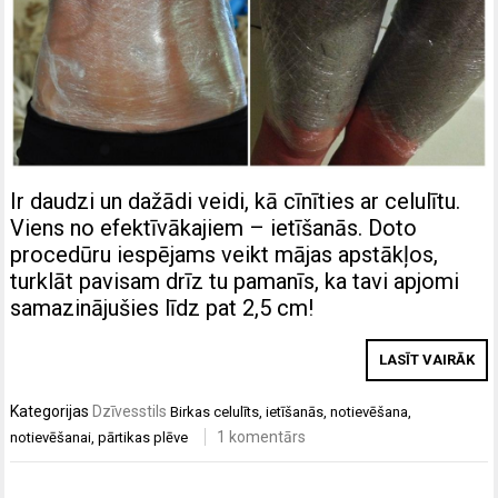
Ir daudzi un dažādi veidi, kā cīnīties ar celulītu.
Viens no efektīvākajiem – ietīšanās. Doto
procedūru iespējams veikt mājas apstākļos,
turklāt pavisam drīz tu pamanīs, ka tavi apjomi
samazinājušies līdz pat 2,5 cm!
LASĪT VAIRĀK
Kategorijas
Dzīvesstils
Birkas
celulīts
,
ietīšanās
,
notievēšana
,
1 komentārs
notievēšanai
,
pārtikas plēve