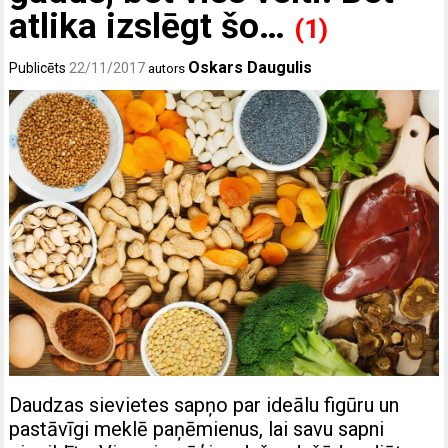
atlika izslēgt šo…
(1)
Oskars Daugulis
Publicēts
22/11/2017
autors
Daudzas sievietes sapņo par ideālu figūru un
pastāvīgi meklē paņēmienus, lai savu sapni