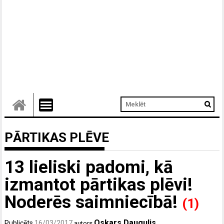
PĀRTIKAS PLĒVE
13 lieliski padomi, kā
izmantot pārtikas plēvi!
Noderēs saimniecībā!
(1)
Oskars Daugulis
Publicēts
16/03/2017
autors