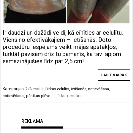
Ir daudzi un dažādi veidi, kā cīnīties ar celulītu.
Viens no efektīvākajiem – ietīšanās. Doto
procedūru iespējams veikt mājas apstākļos,
turklāt pavisam drīz tu pamanīs, ka tavi apjomi
samazinājušies līdz pat 2,5 cm!
LASĪT VAIRĀK
Kategorijas
Dzīvesstils
Birkas
celulīts
,
ietīšanās
,
notievēšana
,
1 komentārs
notievēšanai
,
pārtikas plēve
REKLĀMA