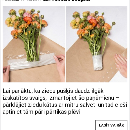
Lai panāktu, ka ziedu pušķis daudz ilgāk
izskatītos svaigs, izmantojiet šo paņēmienu –
pārklājiet ziedu kātus ar mitru salveti un tad cieši
aptiniet tām pāri pārtikas plēvi.
LASĪT VAIRĀK