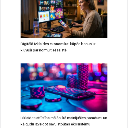
Digitālā izklaides ekonomika: kāpēc bonusi ir
kļuvuši par normu tiešsaistē
Izklaides attīstība mājās: kā mainījušies paradumi un
kā gudri izveidot savu atpūtas ekosistēmu