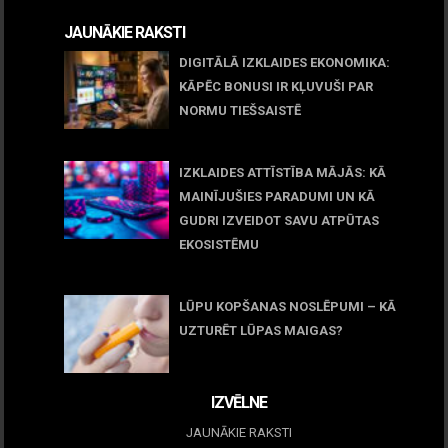
JAUNĀKIE RAKSTI
DIGITĀLĀ IZKLAIDES EKONOMIKA:
KĀPĒC BONUSI IR KĻUVUŠI PAR
NORMU TIEŠSAISTĒ
11 jūnijs, 2026
IZKLAIDES ATTĪSTĪBA MĀJĀS: KĀ
MAINĪJUŠIES PARADUMI UN KĀ
GUDRI IZVEIDOT SAVU ATPŪTAS
EKOSISTĒMU
05 maijs, 2026
LŪPU KOPŠANAS NOSLĒPUMI – KĀ
UZTURĒT LŪPAS MAIGAS?
09 marts, 2026
IZVĒLNE
JAUNĀKIE RAKSTI