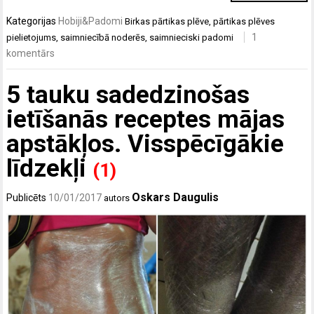
Kategorijas
Hobiji&Padomi
Birkas
pārtikas plēve
,
pārtikas plēves
1
pielietojums
,
saimniecībā noderēs
,
saimnieciski padomi
komentārs
5 tauku sadedzinošas
ietīšanās receptes mājas
apstākļos. Visspēcīgākie
līdzekļi
(1)
Oskars Daugulis
Publicēts
10/01/2017
autors