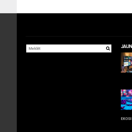
JAUN
11 
EKOS
05 