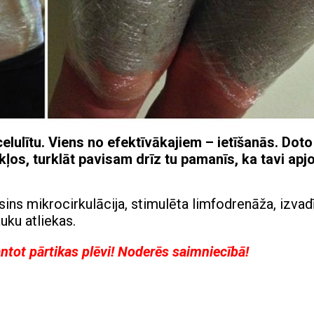
 celulītu. Viens no efektīvākajiem – ietīšanās. Doto
os, turklāt pavisam drīz tu pamanīs, ka tavi apj
sins mikrocirkulācija, stimulēta limfodrenāža, izvad
uku atliekas.
antot pārtikas plēvi! Noderēs saimniecībā!