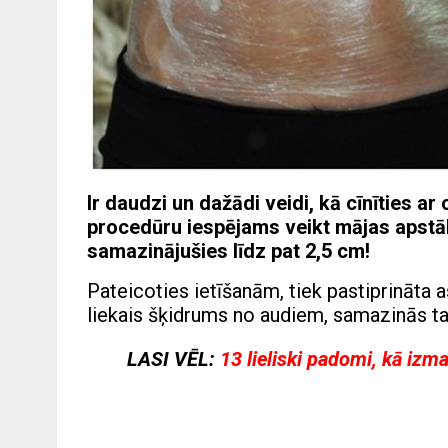
Ir daudzi un dažādi veidi, kā cīnīties ar
procedūru iespējams veikt mājas apstākļ
samazinājušies līdz pat 2,5 cm!
Pateicoties ietīšanām, tiek pastiprināta a
liekais šķidrums no audiem, samazinās ta
LASI VĒL:
13 lieliski padomi, kā izm