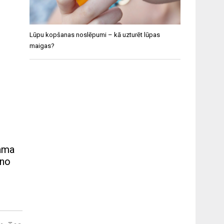
Lūpu kopšanas noslēpumi – kā uzturēt lūpas
maigas?
cama
 no