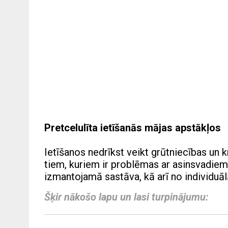
Pretcelulīta ietīšanās mājas apstākļos
Ietīšanos nedrīkst veikt grūtniecības un 
tiem, kuriem ir problēmas ar asinsvadiem, 
izmantojamā sastāva, kā arī no individu
Šķir nākošo lapu un lasi turpinājumu: