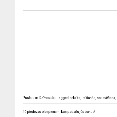
Posted in
Dzīvesstils
Tagged
celulīts
,
ietīšanās
,
notievēšana
,
Ziņu
10 piedevas biezpienam, kas padarīs jūs trakus!