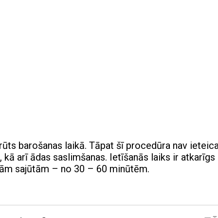
krūts barošanas laikā. Tāpat šī procedūra nav ietei
kā arī ādas saslimšanas. Ietīšanās laiks ir atkarīgs
ālām sajūtām – no 30 – 60 minūtēm.