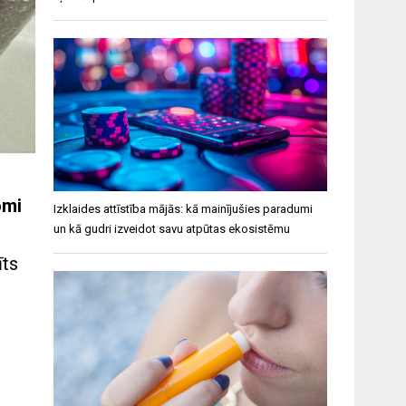
omi
Izklaides attīstība mājās: kā mainījušies paradumi
un kā gudri izveidot savu atpūtas ekosistēmu
īts