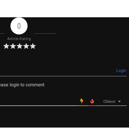
0
Article Rating
Login
ease login to comment
Oldest