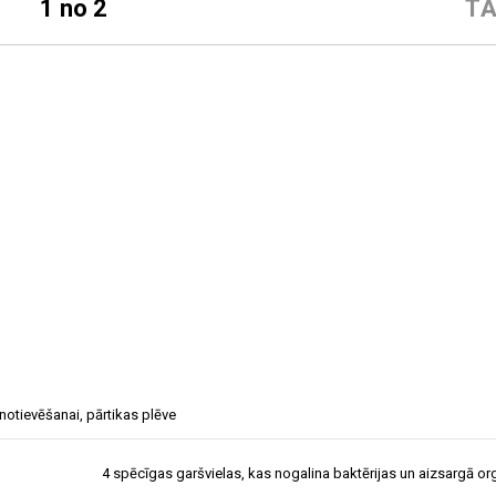
1 no 2
TĀ
notievēšanai
,
pārtikas plēve
4 spēcīgas garšvielas, kas nogalina baktērijas un aizsargā o