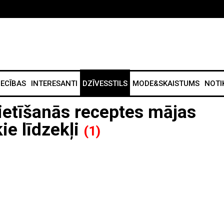
IECĪBAS
INTERESANTI
DZĪVESSTILS
MODE&SKAISTUMS
NOTI
ietīšanās receptes mājas
ie līdzekļi
(1)