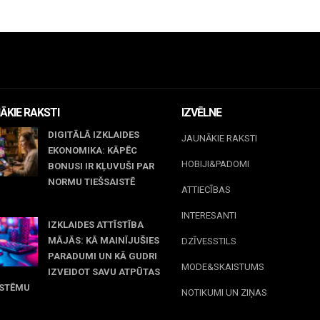
ĀKIE RAKSTI
IZVĒLNE
DIGITĀLĀ IZKLAIDES
JAUNĀKIE RAKSTI
EKONOMIKA: KĀPĒC
HOBIJI&PADOMI
BONUSI IR KĻUVUŠI PAR
NORMU TIEŠSAISTĒ
ATTIECĪBAS
jūnijs, 2026
INTERESANTI
IZKLAIDES ATTĪSTĪBA
MĀJĀS: KĀ MAINĪJUŠIES
DZĪVESSTILS
PARADUMI UN KĀ GUDRI
MODE&SKAISTUMS
IZVEIDOT SAVU ATPŪTAS
ISTĒMU
NOTIKUMI UN ZIŅAS
maijs, 2026