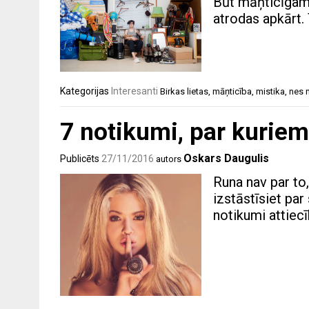
Būt māņticīgam t
atrodas apkārt.
Kategorijas
Interesanti
Birkas
lietas
,
māņticība
,
mistika
,
nes 
7 notikumi, par kuriem
Oskars Daugulis
Publicēts
27/11/2016
autors
Runa nav par to,
izstāstīsiet pa
notikumi attiecī