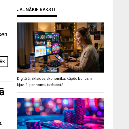
JAUNĀKIE RAKSTI
sen
RĀK
Digitālā izklaides ekonomika: kāpēc bonusi ir
kļuvuši par normu tiešsaistē
ā
.