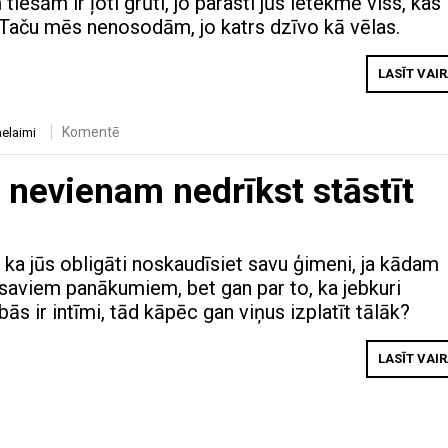
iešām ir ļoti grūti, jo parasti jūs ietekmē viss, kas
 Taču mēs nenosodām, jo katrs dzīvo kā vēlas.
LASĪT VAI
Komentē
nelaimi
 nevienam nedrīkst stāstīt
 ka jūs obligāti noskaudīsiet savu ģimeni, ja kādam
r saviem panākumiem, bet gan par to, ka jebkuri
bās ir intīmi, tād kāpēc gan viņus izplatīt tālāk?
LASĪT VAI