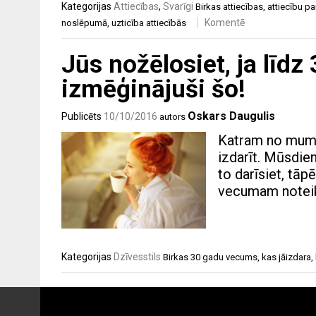
Kategorijas
Attiecības
,
Svarīgi
Birkas
attiecības
,
attiecību p
Komentē
noslēpumā
,
uzticība attiecībās
Jūs nožēlosiet, ja lī
izmēģinājuši šo!
Oskars Daugulis
Publicēts
10/10/2016
autors
Katram no mums 
izdarīt. Mūsdienā
to darīsiet, tāp
vecumam noteikt
Kategorijas
Dzīvesstils
Birkas
30 gadu vecums
,
kas jāizdara
,