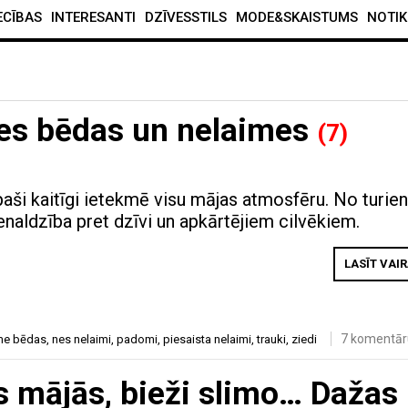
ECĪBAS
INTERESANTI
DZĪVESSTILS
MODE&SKAISTUMS
NOTIK
 nes bēdas un nelaimes
(7)
 īpaši kaitīgi ietekmē visu mājas atmosfēru. No turie
vienaldzība pret dzīvi un apkārtējiem cilvēkiem.
LASĪT VAI
7 komentār
me bēdas
,
nes nelaimi
,
padomi
,
piesaista nelaimi
,
trauki
,
ziedi
ās mājās, bieži slimo… Dažas