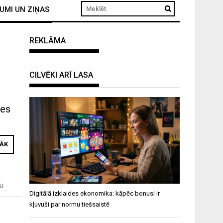
UMI UN ZIŅAS
REKLĀMA
CILVĒKI ARĪ LASA
nes
RĀK
u
Digitālā izklaides ekonomika: kāpēc bonusi ir
kļuvuši par normu tiešsaistē