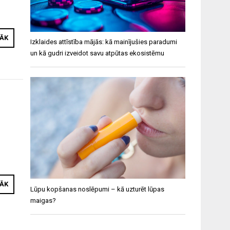
RĀK
Izklaides attīstība mājās: kā mainījušies paradumi
un kā gudri izveidot savu atpūtas ekosistēmu
RĀK
Lūpu kopšanas noslēpumi – kā uzturēt lūpas
maigas?