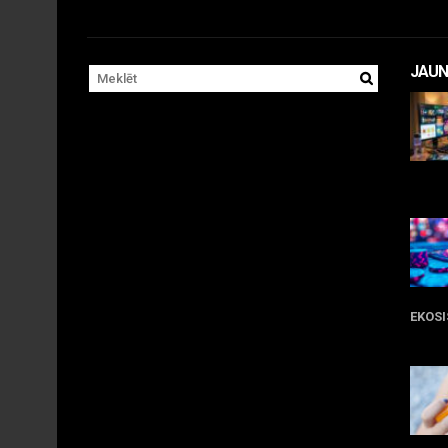
JAUN
11 
EKOS
05