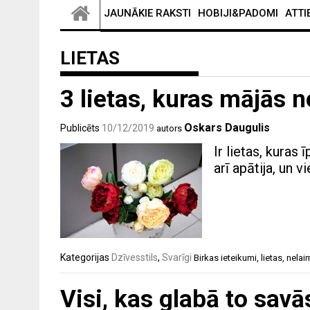
JAUNĀKIE RAKSTI
HOBIJI&PADOMI
ATTI
LIETAS
3 lietas, kuras mājās
Oskars Daugulis
Publicēts
10/12/2019
autors
Ir lietas, kuras
arī apātija, un 
Kategorijas
Dzīvesstils
,
Svarīgi
Birkas
ieteikumi
,
lietas
,
nelai
Visi, kas glabā to sav