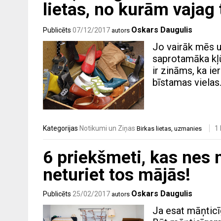
lietas, no kurām vajag 
Oskars Daugulis
Publicēts
07/12/2017
autors
Jo vairāk mēs u
saprotamāka kļū
ir zināms, ka ie
bīstamas vielas
Kategorijas
Notikumi un Ziņas
1
Birkas
lietas
,
uzmanies
6 priekšmeti, kas nes
neturiet tos mājās!
Oskars Daugulis
Publicēts
25/02/2017
autors
Ja esat māņticīg