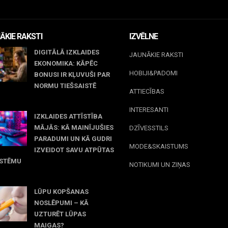
ĀKIE RAKSTI
IZVĒLNE
DIGITĀLĀ IZKLAIDES
JAUNĀKIE RAKSTI
EKONOMIKA: KĀPĒC
HOBIJI&PADOMI
BONUSI IR KĻUVUŠI PAR
NORMU TIEŠSAISTĒ
ATTIECĪBAS
jūnijs, 2026
INTERESANTI
IZKLAIDES ATTĪSTĪBA
MĀJĀS: KĀ MAINĪJUŠIES
DZĪVESSTILS
PARADUMI UN KĀ GUDRI
MODE&SKAISTUMS
IZVEIDOT SAVU ATPŪTAS
ISTĒMU
NOTIKUMI UN ZIŅAS
 maijs, 2026
LŪPU KOPŠANAS
NOSLĒPUMI – KĀ
UZTURĒT LŪPAS
MAIGAS?