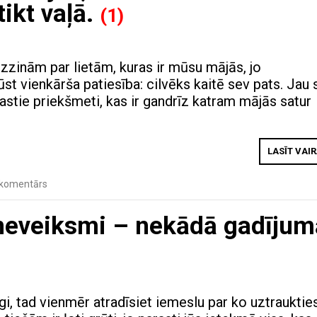
tikt vaļā.
(1)
zzinām par lietām, kuras ir mūsu mājās, jo
st vienkārša patiesība: cilvēks kaitē sev pats. Jau 
rastie priekšmeti, kas ir gandrīz katram mājās satur
.
LASĪT VAI
 komentārs
 neveiksmi – nekādā gadījum
i, tad vienmēr atradīsiet iemeslu par ko uztraukties