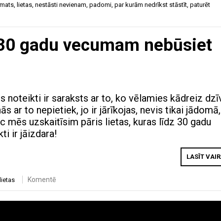
amats
,
lietas
,
nestāsti nevienam
,
padomi
,
par kurām nedrīkst stāstīt
,
paturēt
dz 30 gadu vecumam nebūsiet
noteikti ir saraksts ar to, ko vēlamies kādreiz dzī
s ar to nepietiek, jo ir jārīkojas, nevis tikai jādomā,
ēc mēs uzskaitīsim pāris lietas, kuras līdz 30 gadu
i ir jāizdara!
LASĪT VAI
Komentē
lietas