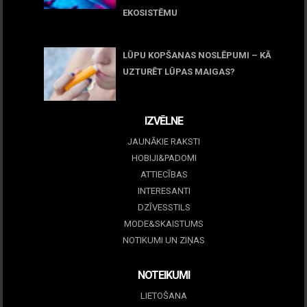
EKOSISTĒMU
05 maijs, 2026
LŪPU KOPŠANAS NOSLĒPUMI – KĀ
UZTURĒT LŪPAS MAIGAS?
09 marts, 2026
IZVĒLNE
JAUNĀKIE RAKSTI
HOBIJI&PADOMI
ATTIECĪBAS
INTERESANTI
DZĪVESSTILS
MODE&SKAISTUMS
NOTIKUMI UN ZIŅAS
NOTEIKUMI
LIETOŠANA