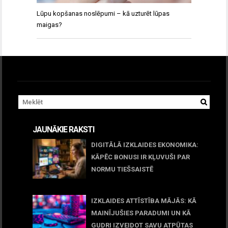
Lūpu kopšanas noslēpumi – kā uzturēt lūpas
maigas?
JAUNĀKIE RAKSTI
DIGITĀLĀ IZKLAIDES EKONOMIKA:
KĀPĒC BONUSI IR KĻUVUŠI PAR
NORMU TIEŠSAISTĒ
11 jūnijs, 2026
IZKLAIDES ATTĪSTĪBA MĀJĀS: KĀ
MAINĪJUŠIES PARADUMI UN KĀ
GUDRI IZVEIDOT SAVU ATPŪTAS