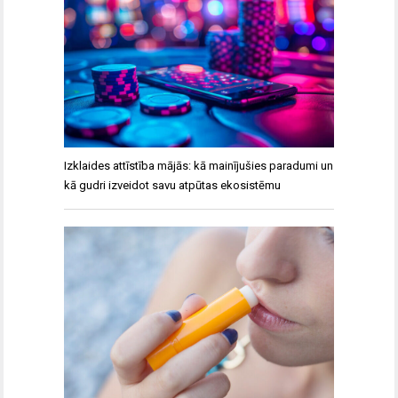
Izklaides attīstība mājās: kā mainījušies paradumi un
kā gudri izveidot savu atpūtas ekosistēmu