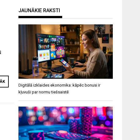
JAUNĀKIE RAKSTI
s
RĀK
Digitālā izklaides ekonomika: kāpēc bonusi ir
kļuvuši par normu tiešsaistē