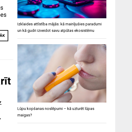
is
tes
Izklaides attīstība mājās: kā mainījušies paradumi
un kā gudri izveidot savu atpūtas ekosistēmu
RĀK
rīt
z
Lūpu kopšanas noslēpumi – kā uzturēt lūpas
maigas?
,