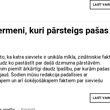
LASĪT VAI
ķermeni, kuri pārsteigs pašas
o, ka katra sieviete ir unikāla mīkla, zinātniskie fakt
daudz ko pastāstīt par daiļā dzimuma pārstāvēm.
im piemīt ārkārtīgi daudz īpašību, par kurām pašas
auš. Šodien mūsu redakcija padalīsies ar
ajiem un arī šokējošākajiem faktiem par sieviešu
LASĪT VAI
Komentē
is
,
veselība