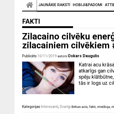
JAUNĀKIE RAKSTI
HOBIJI&PADOMI
ATTI
FAKTI
Zilacaino cilvēku enerģ
zilacainiem cilvēkiem
Oskars Daugulis
Publicēts
10/11/2019
autors
Katrai acu krāsa
atkarīgs gan cil
spēju klātbūtne,
tās ir logs uz c
Kategorijas
Interesanti
,
Svarīgi
Birkas
acis
,
fakti
,
mistikqa
,
m