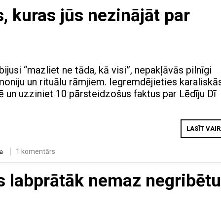
, kuras jūs nezinājāt par
bijusi “mazliet ne tāda, kā visi”, nepakļāvās pilnīgi
niju un rituālu rāmjiem. Iegremdējieties karaliskā
 un uzziniet 10 pārsteidzošus faktus par Lēdīju Dī
LASĪT VAI
1 komentārs
a
es labprātāk nemaz negribētu