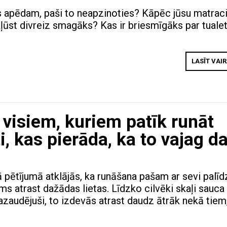
 apēdam, paši to neapzinoties? Kāpēc jūsu matrac
ļūst divreiz smagāks? Kas ir briesmīgāks par tuale
LASĪT VAI
 visiem, kuriem patīk runāt
i, kas pierāda, ka to vajag da
pētījumā atklājās, ka runāšana pašam ar sevi palīd
s atrast dažādas lietas. Līdzko cilvēki skaļi sauca
 pazaudējuši, to izdevās atrast daudz ātrāk nekā tiem