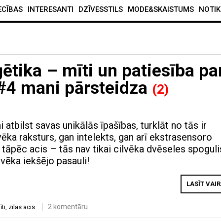
ECĪBAS
INTERESANTI
DZĪVESSTILS
MODE&SKAISTUMS
NOTIK
ētika – mīti un patiesība pa
 #4 mani pārsteidza
(2)
i atbilst savas unikālās īpašības, turklāt no tās ir
vēka raksturs, gan intelekts, gan arī ekstrasensoro
 tāpēc acis – tās nav tikai cilvēka dvēseles spoguli
ilvēka iekšējo pasauli!
LASĪT VAI
2 komentāru
īti
,
zilas acis