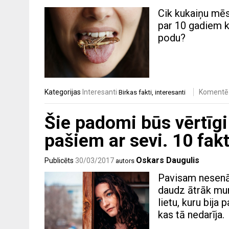
Cik kukaiņu mēs
par 10 gadiem k
podu?
Kategorijas
Interesanti
Komentē
Birkas
fakti
,
interesanti
Šie padomi būs vērtīgi
pašiem ar sevi. 10 fakt
Oskars Daugulis
Publicēts
30/03/2017
autors
Pavisam nesenā 
daudz ātrāk mum
lietu, kuru bija
kas tā nedarīja.