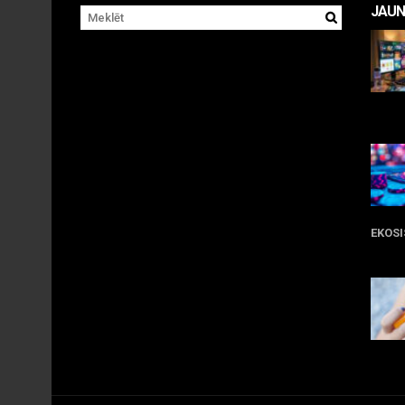
JAUN
11 
EKOS
05
09