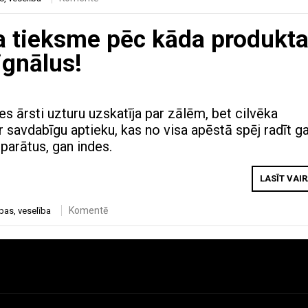
a tieksme pēc kāda produkt
gnālus!
s ārsti uzturu uzskatīja par zālēm, bet cilvēka
 savdabīgu aptieku, kas no visa apēstā spēj radīt g
parātus, gan indes.
LASĪT VAI
Komentē
ības
,
veselība