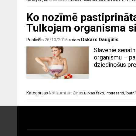
Ko nozīmē pastiprināt
Tulkojam organisma si
Oskars Daugulis
Publicēts
26/10/2016
autors
Slavenie senatne
organismu – par
dziedinošus pre
Kategorijas
Notikumi un Ziņas
Birkas
fakti
,
interesanti
,
īpatn