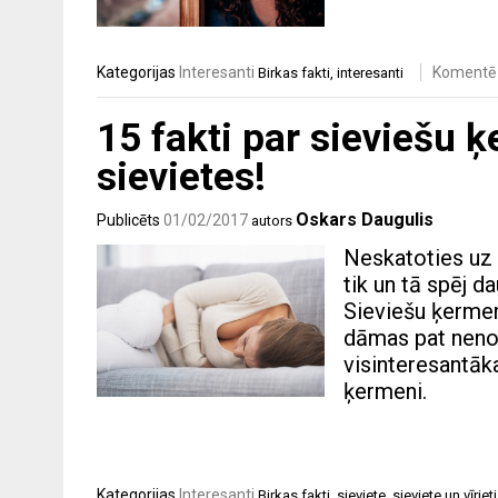
Kategorijas
Interesanti
Komentē
Birkas
fakti
,
interesanti
15 fakti par sieviešu 
sievietes!
Oskars Daugulis
Publicēts
01/02/2017
autors
Neskatoties uz t
tik un tā spēj 
Sieviešu ķermen
dāmas pat nenoj
visinteresantāk
ķermeni.
Kategorijas
Interesanti
Birkas
fakti
,
sieviete
,
sieviete un vīriet