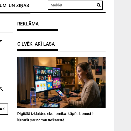
UMI UN ZIŅAS
REKLĀMA
r
CILVĒKI ARĪ LASA
s,
RĀK
Digitālā izklaides ekonomika: kāpēc bonusi ir
kļuvuši par normu tiešsaistē