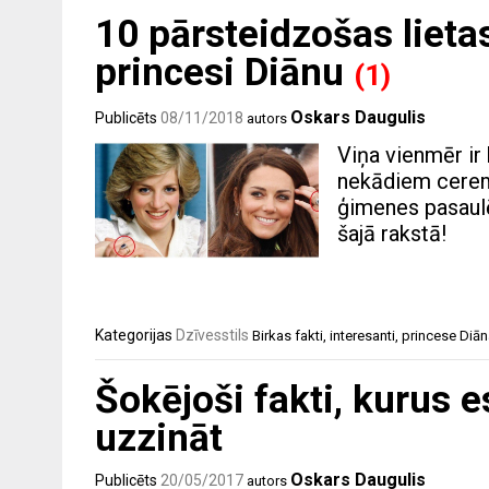
10 pārsteidzošas lietas
princesi Diānu
(1)
Oskars Daugulis
Publicēts
08/11/2018
autors
Viņa vienmēr ir 
nekādiem ceremo
ģimenes pasaulē
šajā rakstā!
Kategorijas
Dzīvesstils
Birkas
fakti
,
interesanti
,
princese Diān
Šokējoši fakti, kurus 
uzzināt
Oskars Daugulis
Publicēts
20/05/2017
autors