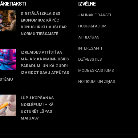
ĀKIE RAKSTI
IZVĒLNE
DIGITĀLĀ IZKLAIDES
JAUNĀKIE RAKSTI
EKONOMIKA: KĀPĒC
HOBIJI&PADOMI
BONUSI IR KĻUVUŠI PAR
NORMU TIEŠSAISTĒ
ATTIECĪBAS
jūnijs, 2026
INTERESANTI
IZKLAIDES ATTĪSTĪBA
MĀJĀS: KĀ MAINĪJUŠIES
DZĪVESSTILS
PARADUMI UN KĀ GUDRI
MODE&SKAISTUMS
IZVEIDOT SAVU ATPŪTAS
ISTĒMU
NOTIKUMI UN ZIŅAS
 maijs, 2026
LŪPU KOPŠANAS
NOSLĒPUMI – KĀ
UZTURĒT LŪPAS
MAIGAS?
 marts, 2026