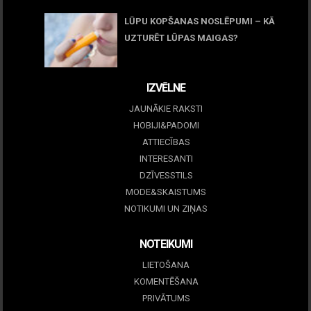
LŪPU KOPŠANAS NOSLĒPUMI – KĀ
UZTURĒT LŪPAS MAIGAS?
09 marts, 2026
IZVĒLNE
JAUNĀKIE RAKSTI
HOBIJI&PADOMI
ATTIECĪBAS
INTERESANTI
DZĪVESSTILS
MODE&SKAISTUMS
NOTIKUMI UN ZIŅAS
NOTEIKUMI
LIETOŠANA
KOMENTĒŠANA
PRIVĀTUMS