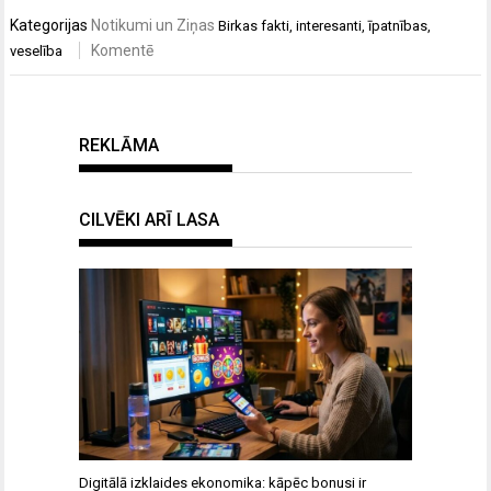
Kategorijas
Notikumi un Ziņas
Birkas
fakti
,
interesanti
,
īpatnības
,
Komentē
veselība
REKLĀMA
CILVĒKI ARĪ LASA
Digitālā izklaides ekonomika: kāpēc bonusi ir