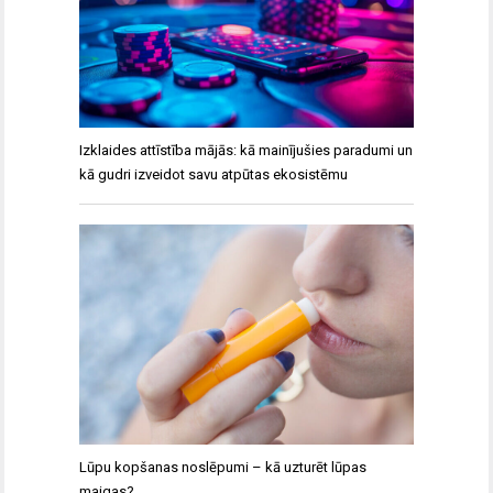
Izklaides attīstība mājās: kā mainījušies paradumi un
kā gudri izveidot savu atpūtas ekosistēmu
Lūpu kopšanas noslēpumi – kā uzturēt lūpas
maigas?