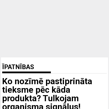
ĪPATNĪBAS
Ko nozīmē pastiprināta
tieksme pēc kāda
produkta? Tulkojam
organisma signālus!