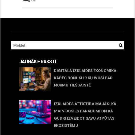
JAUNĀKIE RAKSTI
DIGITĀLĀ IZKLAIDES EKONOMIKA:
KĀPĒC BONUSI IR KĻUVUŠI PAR
NORMU TIEŠSAISTĒ
11 jūnijs, 2026
IZKLAIDES ATTĪSTĪBA MĀJĀS: KĀ
MAINĪJUŠIES PARADUMI UN KĀ
GUDRI IZVEIDOT SAVU ATPŪTAS
EKOSISTĒMU
05 maijs, 2026